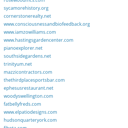
rosewoodmcs.com
sycamorehistory.org
cornerstonerealty.net
www.consciousnessandbiofeedback.org
www.iamzowilliams.com
www.hastingsgardencenter.com
pianoexplorer.net
southsidegardens.net
trinityum.net
mazzicontractors.com
thethirdplacesportsbar.com
ephesusrestaurant.net
woodyswellington.com
fatbellyfreds.com
www.elpatiodesigns.com
hudsonquarteryork.com