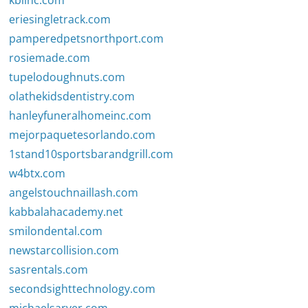
kblinc.com
eriesingletrack.com
pamperedpetsnorthport.com
rosiemade.com
tupelodoughnuts.com
olathekidsdentistry.com
hanleyfuneralhomeinc.com
mejorpaquetesorlando.com
1stand10sportsbarandgrill.com
w4btx.com
angelstouchnaillash.com
kabbalahacademy.net
smilondental.com
newstarcollision.com
sasrentals.com
secondsighttechnology.com