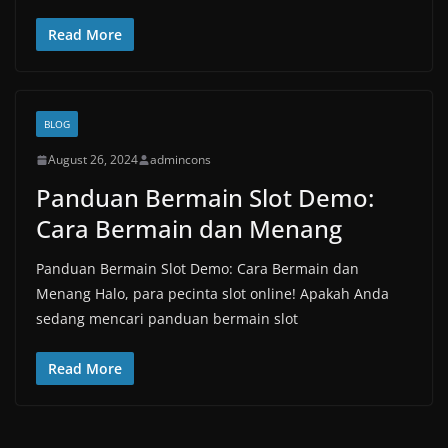
Read More
BLOG
August 26, 2024
admincons
Panduan Bermain Slot Demo:
Cara Bermain dan Menang
Panduan Bermain Slot Demo: Cara Bermain dan
Menang Halo, para pecinta slot online! Apakah Anda
sedang mencari panduan bermain slot
Read More