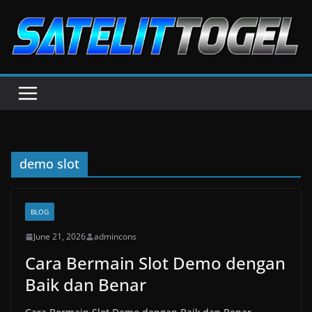
Skip
to
content
demo slot
BLOG
June 21, 2026
admincons
Cara Bermain Slot Demo dengan
Baik dan Benar