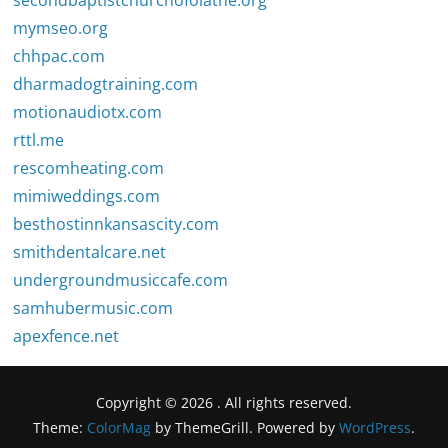
secondbaptistchurchofolathe.org
mymseo.org
chhpac.com
dharmadogtraining.com
motionaudiotx.com
rttl.me
rescomheating.com
mimiweddings.com
besthostinnkansascity.com
smithdentalcare.net
undergroundmusiccafe.com
samhubermusic.com
apexfence.net
Copyright © 2026
. All rights reserved.
Theme:
ColorMag
by ThemeGrill. Powered by
WordPress
.