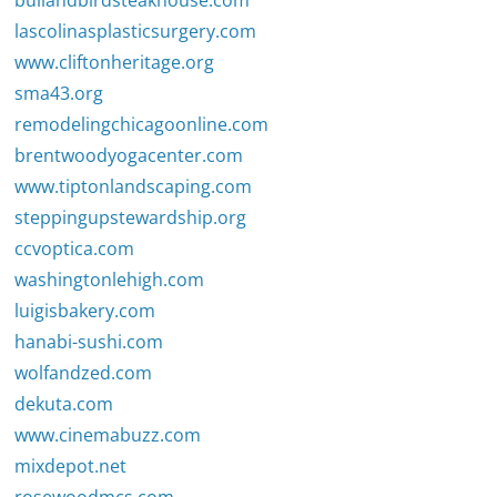
bullandbirdsteakhouse.com
lascolinasplasticsurgery.com
www.cliftonheritage.org
sma43.org
remodelingchicagoonline.com
brentwoodyogacenter.com
www.tiptonlandscaping.com
steppingupstewardship.org
ccvoptica.com
washingtonlehigh.com
luigisbakery.com
hanabi-sushi.com
wolfandzed.com
dekuta.com
www.cinemabuzz.com
mixdepot.net