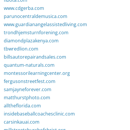
fibota.com
www.cdgerba.com
parunocentraldemusica.com
www.guardianangelassistedliving.com
trondhjemsturnforening.com
diamondplazakenya.com
tbwredlion.com
billsautorepairandsales.com
quantum-naturals.com
montessorilearningcenter.org
fergusonstreetfest.com
samjayneforever.com
matthurstphoto.com
alltheflorida.com
insidebaseballcoachesclinic.com
carsinkauai.com