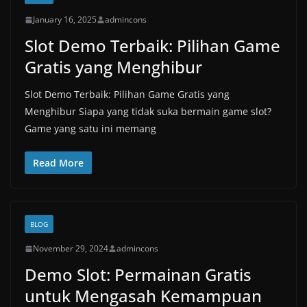
January 16, 2025
admincons
Slot Demo Terbaik: Pilihan Game
Gratis yang Menghibur
Slot Demo Terbaik: Pilihan Game Gratis yang
Menghibur Siapa yang tidak suka bermain game slot?
Game yang satu ini memang
Read More
BLOG
November 29, 2024
admincons
Demo Slot: Permainan Gratis
untuk Mengasah Kemampuan