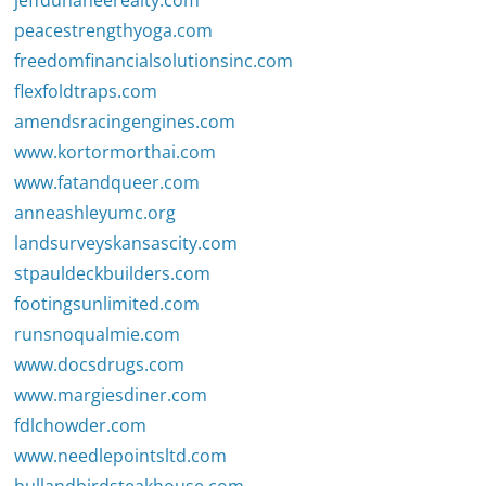
jeffdunaheerealty.com
peacestrengthyoga.com
freedomfinancialsolutionsinc.com
flexfoldtraps.com
amendsracingengines.com
www.kortormorthai.com
www.fatandqueer.com
anneashleyumc.org
landsurveyskansascity.com
stpauldeckbuilders.com
footingsunlimited.com
runsnoqualmie.com
www.docsdrugs.com
www.margiesdiner.com
fdlchowder.com
www.needlepointsltd.com