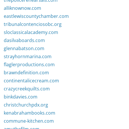
thepolicerehearsals.com
alliknownow.com
eastlewiscountychamber.com
tribunalcontenciosobc.org
sloclassicalacademy.com
dasilvaboards.com
glennabatson.com
strayhornmarina.com
flaglerproductions.com
brawndefinition.com
continentalicecream.com
crazycreekquilts.com
binkdavies.com
christchurchpdx.org
kenabrahambooks.com
commune-kitchen.com