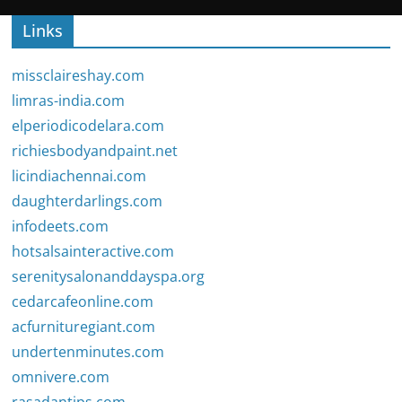
Links
missclaireshay.com
limras-india.com
elperiodicodelara.com
richiesbodyandpaint.net
licindiachennai.com
daughterdarlings.com
infodeets.com
hotsalsainteractive.com
serenitysalonanddayspa.org
cedarcafeonline.com
acfurnituregiant.com
undertenminutes.com
omnivere.com