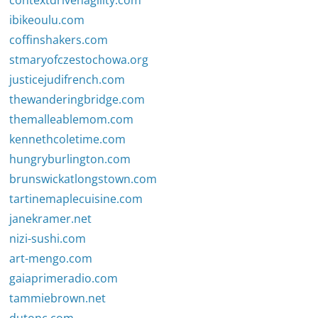
contextdrivenagility.com
ibikeoulu.com
coffinshakers.com
stmaryofczestochowa.org
justicejudifrench.com
thewanderingbridge.com
themalleablemom.com
kennethcoletime.com
hungryburlington.com
brunswickatlongstown.com
tartinemaplecuisine.com
janekramer.net
nizi-sushi.com
art-mengo.com
gaiaprimeradio.com
tammiebrown.net