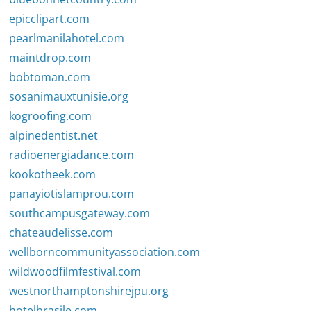
epicclipart.com
pearlmanilahotel.com
maintdrop.com
bobtoman.com
sosanimauxtunisie.org
kogroofing.com
alpinedentist.net
radioenergiadance.com
kookotheek.com
panayiotislamprou.com
southcampusgateway.com
chateaudelisse.com
wellborncommunityassociation.com
wildwoodfilmfestival.com
westnorthamptonshirejpu.org
hotelbrasile.com