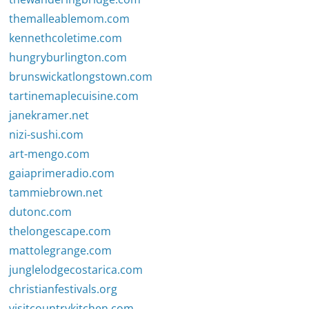
themalleablemom.com
kennethcoletime.com
hungryburlington.com
brunswickatlongstown.com
tartinemaplecuisine.com
janekramer.net
nizi-sushi.com
art-mengo.com
gaiaprimeradio.com
tammiebrown.net
dutonc.com
thelongescape.com
mattolegrange.com
junglelodgecostarica.com
christianfestivals.org
visitcountrykitchen.com