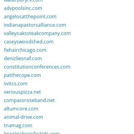
advpoolsinc.com
angelosatthepoint.com
indianapastorsalliance.com
valleyoakssteakcompany.com
caseyswoodshed.com
fixhairchicago.com
denizliesnaf.com
constitutionconferences.com
patthecope.com
svitcs.com
seriouspizza.net
compassroseband.net
altumcore.com
animal-drive.com
tnamag.com
brooksshoesforkids.com