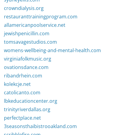
crowndialysis.org
restauranttrainingprogram.com
allamericanpoolservice.net
jewishpenicillin.com
tomsavagestudios.com
womens-wellbeing-and-mental-health.com
virginiafolkmusic.org
ovationsdance.com
ribandrhein.com
kolekcje.net
catolicanto.com
lbkeducationcenter.org
trinityriverdallas.org
perfectplace.net
3seasonsthaibistrooakland.com
scribblefire.com