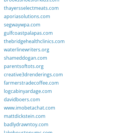
thayersselectmeats.com
aporiasolutions.com
segwaywpa.com
gulfcoastpalapas.com
thebridgehealthclinics.com
waterlinewriters.org
shameddogan.com
parentsoftots.org
creative3drenderings.com
farmerstradecoffee.com
logcabinyardage.com
davidboers.com
www.imobetachat.com
mattdickstein.com
badlydrawntoy.com
lakehoustonumc.com