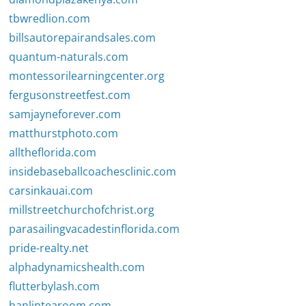
tbwredlion.com
billsautorepairandsales.com
quantum-naturals.com
montessorilearningcenter.org
fergusonstreetfest.com
samjayneforever.com
matthurstphoto.com
alltheflorida.com
insidebaseballcoachesclinic.com
carsinkauai.com
millstreetchurchofchrist.org
parasailingvacadestinflorida.com
pride-realty.net
alphadynamicshealth.com
flutterbylash.com
hanlintearoom.com