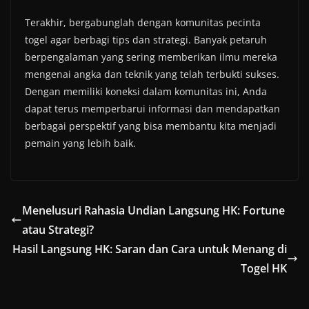
Terakhir, bergabunglah dengan komunitas pecinta
togel agar berbagi tips dan strategi. Banyak petaruh
berpengalaman yang sering memberikan ilmu mereka
mengenai angka dan teknik yang telah terbukti sukses.
Dengan memiliki koneksi dalam komunitas ini, Anda
dapat terus memperbarui informasi dan mendapatkan
berbagai perspektif yang bisa membantu kita menjadi
pemain yang lebih baik.
Menelusuri Rahasia Undian Langsung HK: Fortune
atau Strategi?
Hasil Langsung HK: Saran dan Cara untuk Menang di
Togel HK