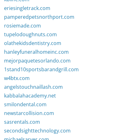
eriesingletrack.com
pamperedpetsnorthport.com
rosiemade.com
tupelodoughnuts.com
olathekidsdentistry.com
hanleyfuneralhomeinc.com
mejorpaquetesorlando.com
1stand10sportsbarandgrill.com
w4btx.com
angelstouchnaillash.com
kabbalahacademy.net
smilondental.com
newstarcollision.com
sasrentals.com
secondsighttechnology.com
michaelsarver.com