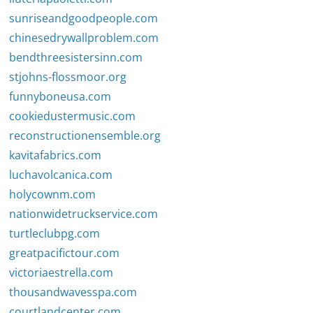
sunriseandgoodpeople.com
chinesedrywallproblem.com
bendthreesistersinn.com
stjohns-flossmoor.org
funnyboneusa.com
cookiedustermusic.com
reconstructionensemble.org
kavitafabrics.com
luchavolcanica.com
holycownm.com
nationwidetruckservice.com
turtleclubpg.com
greatpacifictour.com
victoriaestrella.com
thousandwavesspa.com
courtlandcenter.com