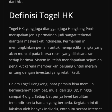
dari hk .
Definisi Togel HK
Togel HK, yang juga dianggap juga Hongkong Pools,
merupakan jenis permainan judi sangat terkenal
diantara masyarakat Indonesia. Permainan ini
memungkinkan pemain untuk memprediksi angka yang
akan muncul pada bursa resmi yang dilaksanakan
setiap harinya. Sistem ini telah mendapatkan sejumlah
pengikut karena memberikan peluang untuk meraih
untung dengan investasi yang relatif kecil.
Dalam Togel Hongkong, para pemain bisa memilih
bermacam-macam bet, mulai dari 2D, 3D, hingga
sampai 4 digit. Setiap bet punya level kesulitan
tersendiri serta hadiah yang berbeda. Kegiatan ini di
lakukan oleh banyak individu, entah itu secara internet