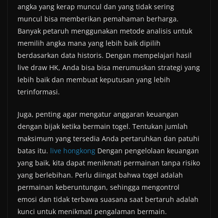
angka yang kerap muncul dan yang tidak sering
muncul bisa memberikan pemahaman berharga.
Banyak petaruh menggunakan metode analisis untuk
memilih angka mana yang lebih baik dipilih
berdasarkan data historis. Dengan mempelajari hasil
live draw HK, Anda bisa bisa merumuskan strategi yang
lebih baik dan membuat keputusan yang lebih
terinformasi.
Juga, penting agar mengatur anggaran keuangan
dengan bijak ketika bermain togel. Tentukan jumlah
maksimum yang tersedia Anda pertaruhkan dan patuhi
batas itu.
live hongkong
Dengan pengelolaan keuangan
yang baik, kita dapat menikmati permainan tanpa risiko
yang berlebihan. Perlu diingat bahwa togel adalah
permainan keberuntungan, sehingga mengontrol
emosi dan tidak terbawa suasana saat bertaruh adalah
kunci untuk menikmati pengalaman bermain.