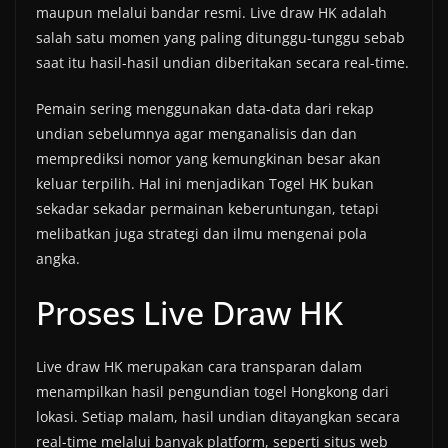
maupun melalui bandar resmi. Live draw HK adalah
salah satu momen yang paling ditunggu-tunggu sebab
saat itu hasil-hasil undian diberitakan secara real-time.
Pemain sering menggunakan data-data dari rekap
undian sebelumnya agar menganalisis dan dan
memprediksi nomor yang kemungkinan besar akan
keluar terpilih. Hal ini menjadikan Togel HK bukan
sekadar sekadar permainan keberuntungan, tetapi
melibatkan juga strategi dan ilmu mengenai pola
angka.
Proses Live Draw HK
Live draw HK merupakan cara transparan dalam
menampilkan hasil pengundian togel Hongkong dari
lokasi. Setiap malam, hasil undian ditayangkan secara
real-time melalui banyak platform, seperti situs web