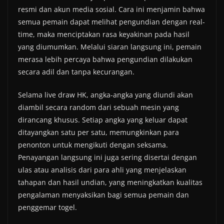
resmi dan akun media sosial. Cara ini menjamin bahwa
semua pemain dapat melihat pengundian dengan real-
time, maka menciptakan rasa keyakinan pada hasil
yang diumumkan. Melalui siaran langsung ini, pemain
merasa lebih percaya bahwa pengundian dilakukan
secara adil dan tanpa kecurangan.
Selama live draw HK, angka-angka yang diundi akan
diambil secara random dari sebuah mesin yang
dirancang khusus. Setiap angka yang keluar dapat
ditayangkan satu per satu, memungkinkan para
penonton untuk mengikuti dengan seksama.
Penayangan langsung ini juga sering disertai dengan
ulas atau analisis dari para ahli yang menjelaskan
tahapan dan hasil undian, yang meningkatkan kualitas
pengalaman menyaksikan bagi semua pemain dan
penggemar togel.