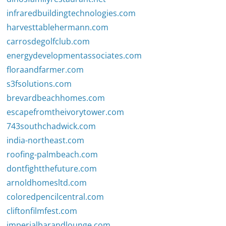
infraredbuildingtechnologies.com
harvesttablehermann.com
carrosdegolfclub.com
energydevelopmentassociates.com
floraandfarmer.com
s3fsolutions.com
brevardbeachhomes.com
escapefromtheivorytower.com
743southchadwick.com
india-northeast.com
roofing-palmbeach.com
dontfightthefuture.com
arnoldhomesltd.com
coloredpencilcentral.com
cliftonfilmfest.com
imperialbarandlounge.com