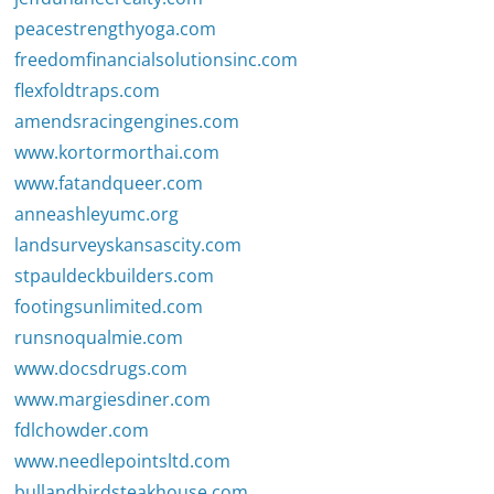
peacestrengthyoga.com
freedomfinancialsolutionsinc.com
flexfoldtraps.com
amendsracingengines.com
www.kortormorthai.com
www.fatandqueer.com
anneashleyumc.org
landsurveyskansascity.com
stpauldeckbuilders.com
footingsunlimited.com
runsnoqualmie.com
www.docsdrugs.com
www.margiesdiner.com
fdlchowder.com
www.needlepointsltd.com
bullandbirdsteakhouse.com