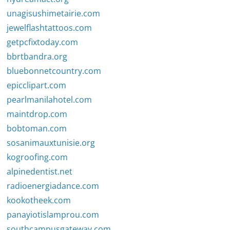
unagisushimetairie.com
jewelflashtattoos.com
getpcfixtoday.com
bbrtbandra.org
bluebonnetcountry.com
epicclipart.com
pearlmanilahotel.com
maintdrop.com
bobtoman.com
sosanimauxtunisie.org
kogroofing.com
alpinedentist.net
radioenergiadance.com
kookotheek.com
panayiotislamprou.com
southcampusgateway.com