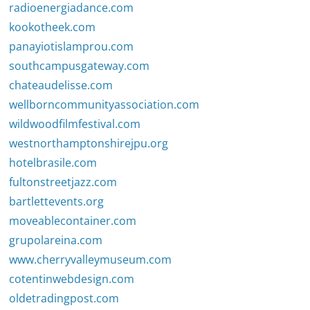
radioenergiadance.com
kookotheek.com
panayiotislamprou.com
southcampusgateway.com
chateaudelisse.com
wellborncommunityassociation.com
wildwoodfilmfestival.com
westnorthamptonshirejpu.org
hotelbrasile.com
fultonstreetjazz.com
bartlettevents.org
moveablecontainer.com
grupolareina.com
www.cherryvalleymuseum.com
cotentinwebdesign.com
oldetradingpost.com