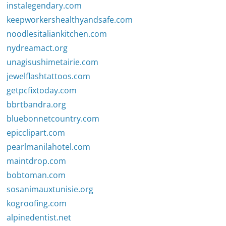
instalegendary.com
keepworkershealthyandsafe.com
noodlesitaliankitchen.com
nydreamact.org
unagisushimetairie.com
jewelflashtattoos.com
getpcfixtoday.com
bbrtbandra.org
bluebonnetcountry.com
epicclipart.com
pearlmanilahotel.com
maintdrop.com
bobtoman.com
sosanimauxtunisie.org
kogroofing.com
alpinedentist.net