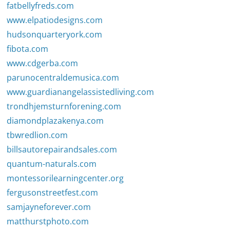
fatbellyfreds.com
www.elpatiodesigns.com
hudsonquarteryork.com
fibota.com
www.cdgerba.com
parunocentraldemusica.com
www.guardianangelassistedliving.com
trondhjemsturnforening.com
diamondplazakenya.com
tbwredlion.com
billsautorepairandsales.com
quantum-naturals.com
montessorilearningcenter.org
fergusonstreetfest.com
samjayneforever.com
matthurstphoto.com