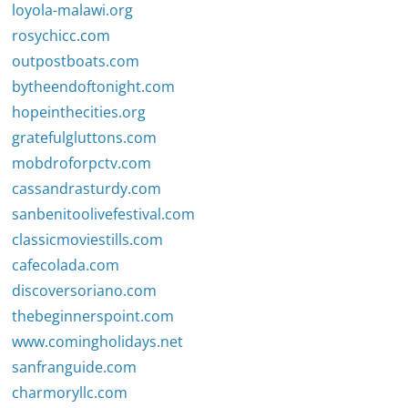
loyola-malawi.org
rosychicc.com
outpostboats.com
bytheendoftonight.com
hopeinthecities.org
gratefulgluttons.com
mobdroforpctv.com
cassandrasturdy.com
sanbenitoolivefestival.com
classicmoviestills.com
cafecolada.com
discoversoriano.com
thebeginnerspoint.com
www.comingholidays.net
sanfranguide.com
charmoryllc.com