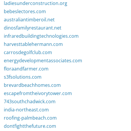
ladiesunderconstruction.org
bebeslectores.com
australiantimberoil.net
dinosfamilyrestaurant.net
infraredbuildingtechnologies.com
harvesttablehermann.com
carrosdegolfclub.com
energydevelopmentassociates.com
floraandfarmer.com
s3fsolutions.com
brevardbeachhomes.com
escapefromtheivorytower.com
743southchadwick.com
india-northeast.com
roofing-palmbeach.com
dontfightthefuture.com