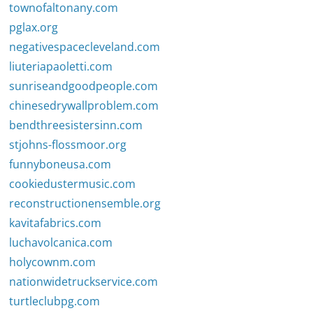
townofaltonany.com
pglax.org
negativespacecleveland.com
liuteriapaoletti.com
sunriseandgoodpeople.com
chinesedrywallproblem.com
bendthreesistersinn.com
stjohns-flossmoor.org
funnyboneusa.com
cookiedustermusic.com
reconstructionensemble.org
kavitafabrics.com
luchavolcanica.com
holycownm.com
nationwidetruckservice.com
turtleclubpg.com