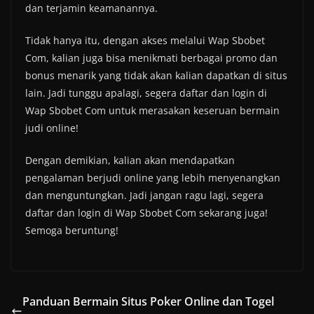
dan terjamin keamanannya.
Tidak hanya itu, dengan akses melalui Wap Sbobet
Com, kalian juga bisa menikmati berbagai promo dan
bonus menarik yang tidak akan kalian dapatkan di situs
lain. Jadi tunggu apalagi, segera daftar dan login di
Wap Sbobet Com untuk merasakan keseruan bermain
judi online!
Dengan demikian, kalian akan mendapatkan
pengalaman berjudi online yang lebih menyenangkan
dan menguntungkan. Jadi jangan ragu lagi, segera
daftar dan login di Wap Sbobet Com sekarang juga!
Semoga beruntung!
Panduan Bermain Situs Poker Online dan Togel