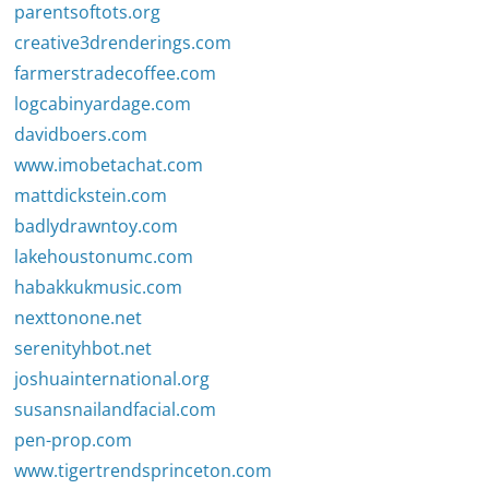
parentsoftots.org
creative3drenderings.com
farmerstradecoffee.com
logcabinyardage.com
davidboers.com
www.imobetachat.com
mattdickstein.com
badlydrawntoy.com
lakehoustonumc.com
habakkukmusic.com
nexttonone.net
serenityhbot.net
joshuainternational.org
susansnailandfacial.com
pen-prop.com
www.tigertrendsprinceton.com