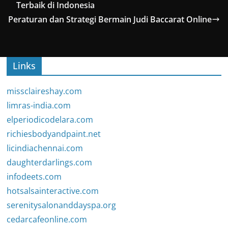
Terbaik di Indonesia
Peraturan dan Strategi Bermain Judi Baccarat Online
Links
missclaireshay.com
limras-india.com
elperiodicodelara.com
richiesbodyandpaint.net
licindiachennai.com
daughterdarlings.com
infodeets.com
hotsalsainteractive.com
serenitysalonanddayspa.org
cedarcafeonline.com