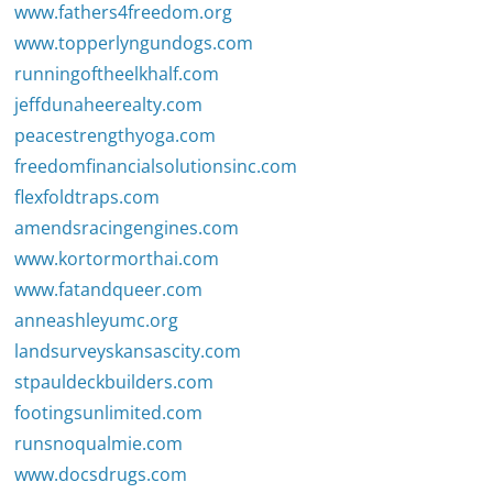
www.fathers4freedom.org
www.topperlyngundogs.com
runningoftheelkhalf.com
jeffdunaheerealty.com
peacestrengthyoga.com
freedomfinancialsolutionsinc.com
flexfoldtraps.com
amendsracingengines.com
www.kortormorthai.com
www.fatandqueer.com
anneashleyumc.org
landsurveyskansascity.com
stpauldeckbuilders.com
footingsunlimited.com
runsnoqualmie.com
www.docsdrugs.com