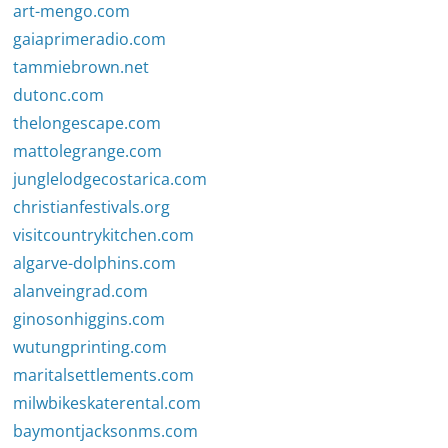
art-mengo.com
gaiaprimeradio.com
tammiebrown.net
dutonc.com
thelongescape.com
mattolegrange.com
junglelodgecostarica.com
christianfestivals.org
visitcountrykitchen.com
algarve-dolphins.com
alanveingrad.com
ginosonhiggins.com
wutungprinting.com
maritalsettlements.com
milwbikeskaterental.com
baymontjacksonms.com