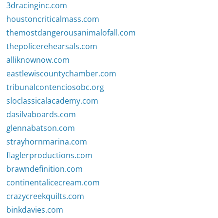
3dracinginc.com
houstoncriticalmass.com
themostdangerousanimalofall.com
thepolicerehearsals.com
alliknownow.com
eastlewiscountychamber.com
tribunalcontenciosobc.org
sloclassicalacademy.com
dasilvaboards.com
glennabatson.com
strayhornmarina.com
flaglerproductions.com
brawndefinition.com
continentalicecream.com
crazycreekquilts.com
binkdavies.com