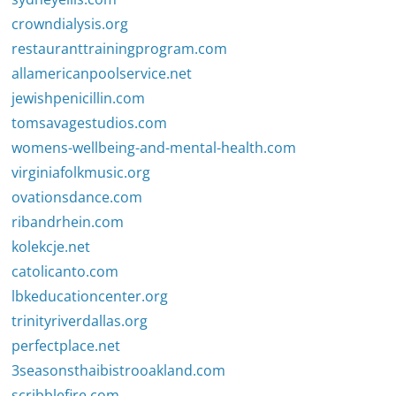
crowndialysis.org
restauranttrainingprogram.com
allamericanpoolservice.net
jewishpenicillin.com
tomsavagestudios.com
womens-wellbeing-and-mental-health.com
virginiafolkmusic.org
ovationsdance.com
ribandrhein.com
kolekcje.net
catolicanto.com
lbkeducationcenter.org
trinityriverdallas.org
perfectplace.net
3seasonsthaibistrooakland.com
scribblefire.com