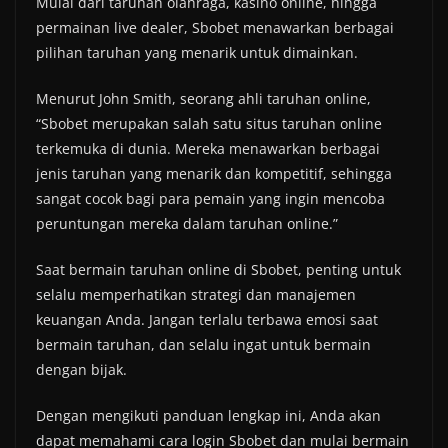
Mulai dari taruhan olahraga, kasino online, hingga
permainan live dealer, Sbobet menawarkan berbagai
pilihan taruhan yang menarik untuk dimainkan.
Menurut John Smith, seorang ahli taruhan online,
“Sbobet merupakan salah satu situs taruhan online
terkemuka di dunia. Mereka menawarkan berbagai
jenis taruhan yang menarik dan kompetitif, sehingga
sangat cocok bagi para pemain yang ingin mencoba
peruntungan mereka dalam taruhan online.”
Saat bermain taruhan online di Sbobet, penting untuk
selalu memperhatikan strategi dan manajemen
keuangan Anda. Jangan terlalu terbawa emosi saat
bermain taruhan, dan selalu ingat untuk bermain
dengan bijak.
Dengan mengikuti panduan lengkap ini, Anda akan
dapat memahami cara login Sbobet dan mulai bermain