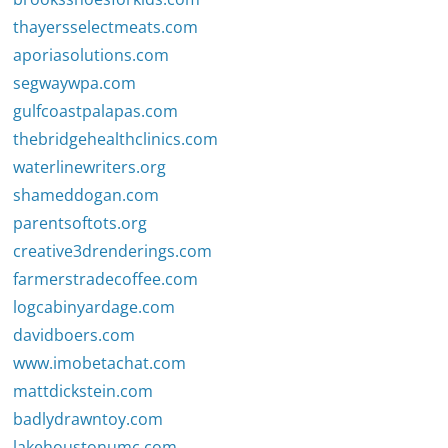
thayersselectmeats.com
aporiasolutions.com
segwaywpa.com
gulfcoastpalapas.com
thebridgehealthclinics.com
waterlinewriters.org
shameddogan.com
parentsoftots.org
creative3drenderings.com
farmerstradecoffee.com
logcabinyardage.com
davidboers.com
www.imobetachat.com
mattdickstein.com
badlydrawntoy.com
lakehoustonumc.com