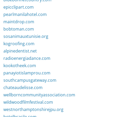
epicclipart.com
pearlmanilahotel.com
maintdrop.com
bobtoman.com
sosanimauxtunisie.org
kogroofing.com
alpinedentist.net
radioenergiadance.com
kookotheek.com
panayiotislamprou.com
southcampusgateway.com
chateaudelisse.com
wellborncommunityassociation.com
wildwoodfilmfestival.com
westnorthamptonshirejpu.org
hotelbrasile.com