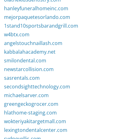
hanleyfuneralhomeinc.com
mejorpaquetesorlando.com
1stand10sportsbarandgrill.com
w4btx.com
angelstouchnaillash.com
kabbalahacademy.net
smilondental.com
newstarcollision.com
sasrentals.com
secondsighttechnology.com
michaelsarver.com
greengeckogrocer.com
hlathome-staging.com
wokteriyakitargetmall.com
lexingtondentalcenter.com
sydneyellis.com