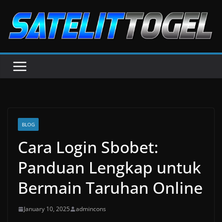
Skip
to
content
BLOG
Cara Login Sbobet:
Panduan Lengkap untuk
Bermain Taruhan Online
January 10, 2025
admincons