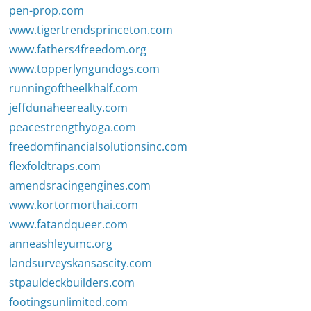
pen-prop.com
www.tigertrendsprinceton.com
www.fathers4freedom.org
www.topperlyngundogs.com
runningoftheelkhalf.com
jeffdunaheerealty.com
peacestrengthyoga.com
freedomfinancialsolutionsinc.com
flexfoldtraps.com
amendsracingengines.com
www.kortormorthai.com
www.fatandqueer.com
anneashleyumc.org
landsurveyskansascity.com
stpauldeckbuilders.com
footingsunlimited.com