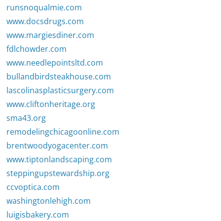
runsnoqualmie.com
www.docsdrugs.com
www.margiesdiner.com
fdlchowder.com
www.needlepointsltd.com
bullandbirdsteakhouse.com
lascolinasplasticsurgery.com
www.cliftonheritage.org
sma43.org
remodelingchicagoonline.com
brentwoodyogacenter.com
www.tiptonlandscaping.com
steppingupstewardship.org
ccvoptica.com
washingtonlehigh.com
luigisbakery.com