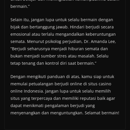
bermain.”
Selain itu, jangan lupa untuk selalu bermain dengan
bijak dan bertanggung jawab. Hindari berjudi secara
emosional atau terlalu mengandalkan keberuntungan
semata. Menurut psikolog perjudian, Dr. Amanda Lee,
“Berjudi seharusnya menjadi hiburan semata dan
bukan menjadi sumber stres atau masalah. Selalu
tetap tenang dan kontrol diri saat bermain.”
Dengan mengikuti panduan di atas, kamu siap untuk
memulai petualangan berjudi online di situs casino
online Indonesia. Jangan lupa untuk selalu memilih
situs yang terpercaya dan memiliki reputasi baik agar
dapat menikmati pengalaman berjudi yang
menyenangkan dan menguntungkan. Selamat bermain!