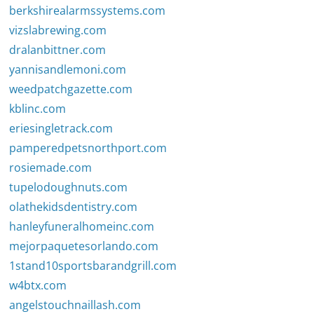
berkshirealarmssystems.com
vizslabrewing.com
dralanbittner.com
yannisandlemoni.com
weedpatchgazette.com
kblinc.com
eriesingletrack.com
pamperedpetsnorthport.com
rosiemade.com
tupelodoughnuts.com
olathekidsdentistry.com
hanleyfuneralhomeinc.com
mejorpaquetesorlando.com
1stand10sportsbarandgrill.com
w4btx.com
angelstouchnaillash.com