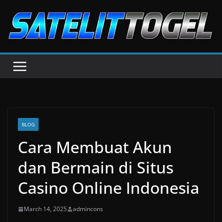
Skip
to
content
BLOG
Cara Membuat Akun
dan Bermain di Situs
Casino Online Indonesia
March 14, 2025
admincons