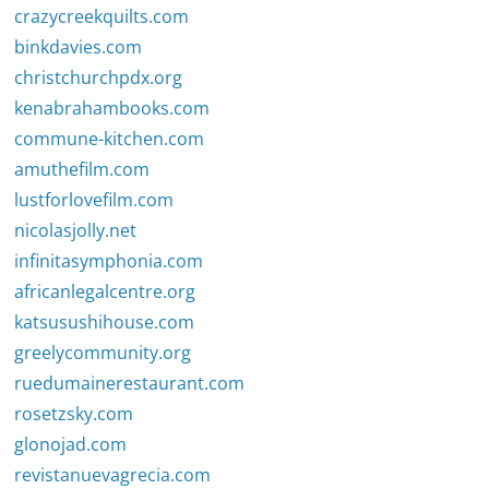
crazycreekquilts.com
binkdavies.com
christchurchpdx.org
kenabrahambooks.com
commune-kitchen.com
amuthefilm.com
lustforlovefilm.com
nicolasjolly.net
infinitasymphonia.com
africanlegalcentre.org
katsusushihouse.com
greelycommunity.org
ruedumainerestaurant.com
rosetzsky.com
glonojad.com
revistanuevagrecia.com