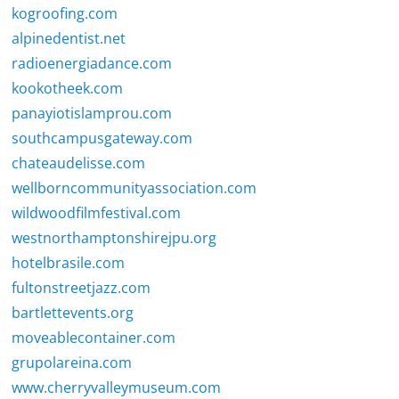
kogroofing.com
alpinedentist.net
radioenergiadance.com
kookotheek.com
panayiotislamprou.com
southcampusgateway.com
chateaudelisse.com
wellborncommunityassociation.com
wildwoodfilmfestival.com
westnorthamptonshirejpu.org
hotelbrasile.com
fultonstreetjazz.com
bartlettevents.org
moveablecontainer.com
grupolareina.com
www.cherryvalleymuseum.com