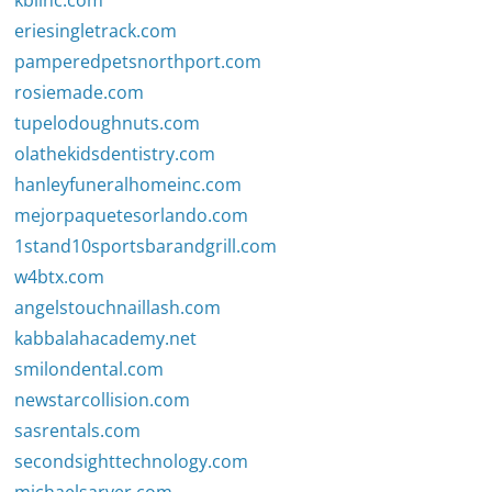
kblinc.com
eriesingletrack.com
pamperedpetsnorthport.com
rosiemade.com
tupelodoughnuts.com
olathekidsdentistry.com
hanleyfuneralhomeinc.com
mejorpaquetesorlando.com
1stand10sportsbarandgrill.com
w4btx.com
angelstouchnaillash.com
kabbalahacademy.net
smilondental.com
newstarcollision.com
sasrentals.com
secondsighttechnology.com