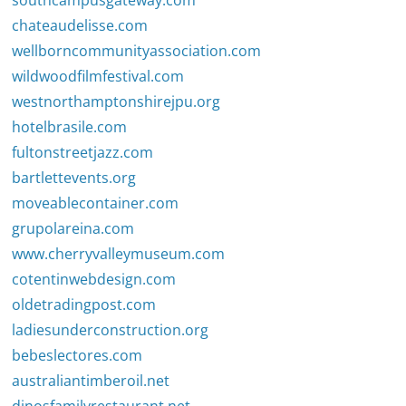
southcampusgateway.com
chateaudelisse.com
wellborncommunityassociation.com
wildwoodfilmfestival.com
westnorthamptonshirejpu.org
hotelbrasile.com
fultonstreetjazz.com
bartlettevents.org
moveablecontainer.com
grupolareina.com
www.cherryvalleymuseum.com
cotentinwebdesign.com
oldetradingpost.com
ladiesunderconstruction.org
bebeslectores.com
australiantimberoil.net