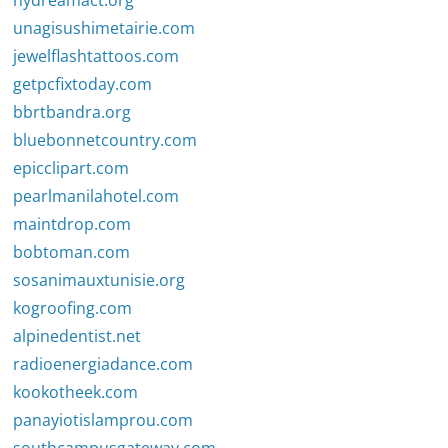
nydreamact.org
unagisushimetairie.com
jewelflashtattoos.com
getpcfixtoday.com
bbrtbandra.org
bluebonnetcountry.com
epicclipart.com
pearlmanilahotel.com
maintdrop.com
bobtoman.com
sosanimauxtunisie.org
kogroofing.com
alpinedentist.net
radioenergiadance.com
kookotheek.com
panayiotislamprou.com