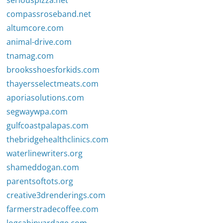
seriouspizza.net
compassroseband.net
altumcore.com
animal-drive.com
tnamag.com
brooksshoesforkids.com
thayersselectmeats.com
aporiasolutions.com
segwaywpa.com
gulfcoastpalapas.com
thebridgehealthclinics.com
waterlinewriters.org
shameddogan.com
parentsoftots.org
creative3drenderings.com
farmerstradecoffee.com