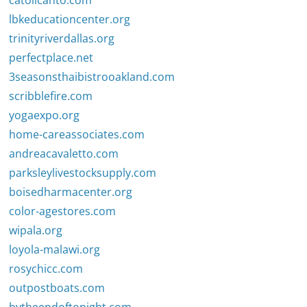
catolicanto.com
lbkeducationcenter.org
trinityriverdallas.org
perfectplace.net
3seasonsthaibistrooakland.com
scribblefire.com
yogaexpo.org
home-careassociates.com
andreacavaletto.com
parksleylivestocksupply.com
boisedharmacenter.org
color-agestores.com
wipala.org
loyola-malawi.org
rosychicc.com
outpostboats.com