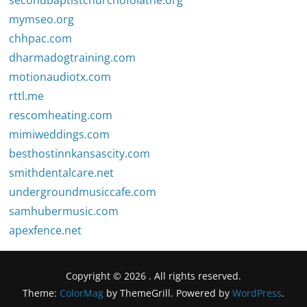
secondbaptistchurchofolathe.org
mymseo.org
chhpac.com
dharmadogtraining.com
motionaudiotx.com
rttl.me
rescomheating.com
mimiweddings.com
besthostinnkansascity.com
smithdentalcare.net
undergroundmusiccafe.com
samhubermusic.com
apexfence.net
Copyright © 2026
. All rights reserved.
Theme:
ColorMag
by ThemeGrill. Powered by
WordPress
.