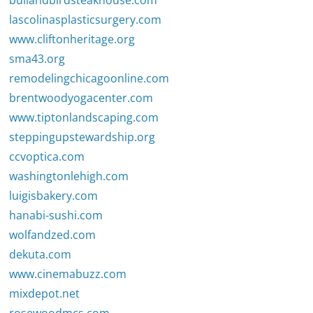
bullandbirdsteakhouse.com
lascolinasplasticsurgery.com
www.cliftonheritage.org
sma43.org
remodelingchicagoonline.com
brentwoodyogacenter.com
www.tiptonlandscaping.com
steppingupstewardship.org
ccvoptica.com
washingtonlehigh.com
luigisbakery.com
hanabi-sushi.com
wolfandzed.com
dekuta.com
www.cinemabuzz.com
mixdepot.net