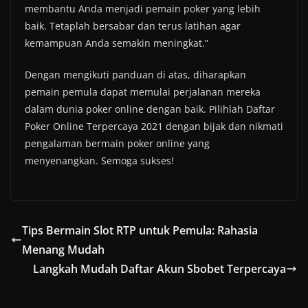
membantu Anda menjadi pemain poker yang lebih
baik. Tetaplah bersabar dan terus latihan agar
kemampuan Anda semakin meningkat.”
Dengan mengikuti panduan di atas, diharapkan
pemain pemula dapat memulai perjalanan mereka
dalam dunia poker online dengan baik. Pilihlah Daftar
Poker Online Terpercaya 2021 dengan bijak dan nikmati
pengalaman bermain poker online yang
menyenangkan. Semoga sukses!
Tips Bermain Slot RTP untuk Pemula: Rahasia
Menang Mudah
Langkah Mudah Daftar Akun Sbobet Terpercaya