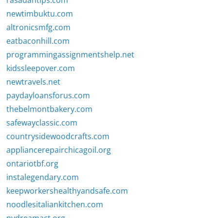
rasadantips.com
newtimbuktu.com
altronicsmfg.com
eatbaconhill.com
programmingassignmentshelp.net
kidssleepover.com
newtravels.net
paydayloansforus.com
thebelmontbakery.com
safewayclassic.com
countrysidewoodcrafts.com
appliancerepairchicagoil.org
ontariotbf.org
instalegendary.com
keepworkershealthyandsafe.com
noodlesitaliankitchen.com