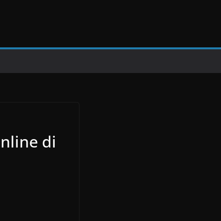
nline di