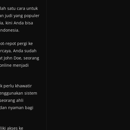
lah satu cara untuk
n judi yang populer
a, kini Anda bisa
Indonesia.
ot-repot pergi ke
ercaya, Anda sudah
t John Doe, seorang
 online menjadi
k perlu khawatir
 menggunakan sistem
seorang ahli
n dan nyaman bagi
iki akses ke