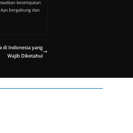
 lewatkan kesempatan
. Ayo bergabung dan
a di Indonesia yang
Wajib Diketahui