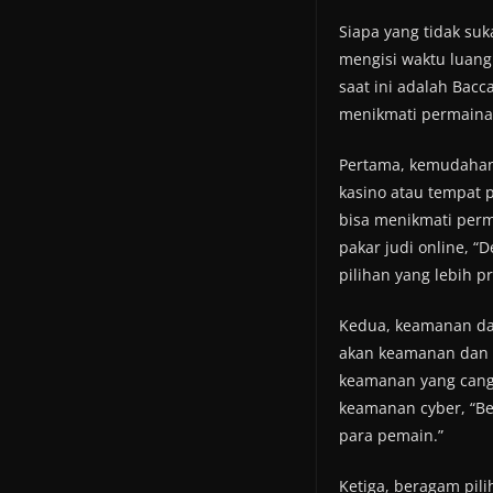
Siapa yang tidak suk
mengisi waktu luang
saat ini adalah Bacc
menikmati permainan 
Pertama, kemudahan 
kasino atau tempat 
bisa menikmati per
pakar judi online, “
pilihan yang lebih p
Kedua, keamanan dan
akan keamanan dan p
keamanan yang cangg
keamanan cyber, “Be
para pemain.”
Ketiga, beragam pil