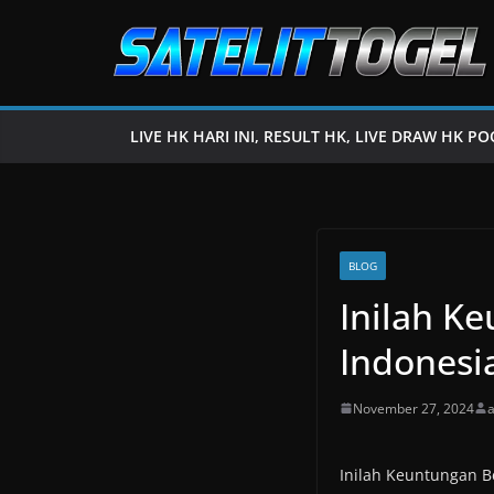
Skip
to
content
LIVE HK HARI INI, RESULT HK, LIVE DRAW HK
BLOG
Inilah K
Indonesi
November 27, 2024
Inilah Keuntungan B