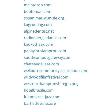
maintdrop.com
bobtoman.com
sosanimauxtunisie.org
kogroofing.com
alpinedentist.net
radioenergiadance.com
kookotheek.com
panayiotislamprou.com
southcampusgateway.com
chateaudelisse.com
wellborncommunityassociation.com
wildwoodfilmfestival.com
westnorthamptonshirejpu.org
hotelbrasile.com
fultonstreetjazz.com
bartlettevents.org