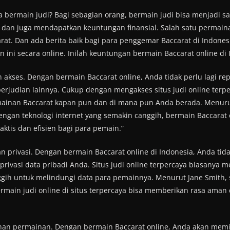
a bermain judi? Bagi sebagian orang, bermain judi bisa menjadi sa
 dan juga mendapatkan keuntungan finansial. Salah satu permaina
arat. Dan ada berita baik bagi para penggemar Baccarat di Indonesi
ini secara online. Inilah keuntungan bermain Baccarat online di 
akses. Dengan bermain Baccarat online, Anda tidak perlu lagi rep
perjudian lainnya. Cukup dengan mengakses situs judi online terp
mainan Baccarat kapan pun dan di mana pun Anda berada. Menuru
Dengan teknologi internet yang semakin canggih, bermain Baccarat
raktis dan efisien bagi para pemain.”
 privasi. Dengan bermain Baccarat online di Indonesia, Anda tida
rivasi data pribadi Anda. Situs judi online terpercaya biasanya
ih untuk melindungi data para pemainnya. Menurut Jane Smith, 
rmain judi online di situs terpercaya bisa memberikan rasa ama
ihan permainan. Dengan bermain Baccarat online, Anda akan memil