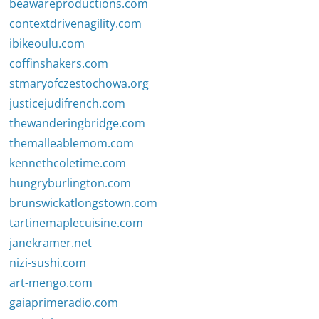
beawareproductions.com
contextdrivenagility.com
ibikeoulu.com
coffinshakers.com
stmaryofczestochowa.org
justicejudifrench.com
thewanderingbridge.com
themalleablemom.com
kennethcoletime.com
hungryburlington.com
brunswickatlongstown.com
tartinemaplecuisine.com
janekramer.net
nizi-sushi.com
art-mengo.com
gaiaprimeradio.com