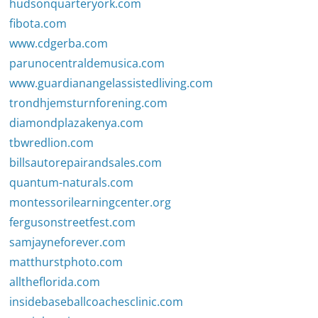
hudsonquarteryork.com
fibota.com
www.cdgerba.com
parunocentraldemusica.com
www.guardianangelassistedliving.com
trondhjemsturnforening.com
diamondplazakenya.com
tbwredlion.com
billsautorepairandsales.com
quantum-naturals.com
montessorilearningcenter.org
fergusonstreetfest.com
samjayneforever.com
matthurstphoto.com
alltheflorida.com
insidebaseballcoachesclinic.com