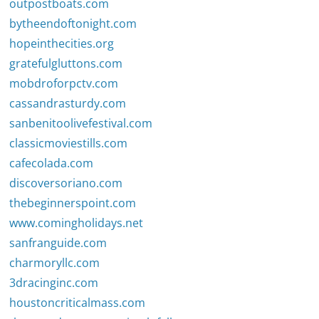
outpostboats.com
bytheendoftonight.com
hopeinthecities.org
gratefulgluttons.com
mobdroforpctv.com
cassandrasturdy.com
sanbenitoolivefestival.com
classicmoviestills.com
cafecolada.com
discoversoriano.com
thebeginnerspoint.com
www.comingholidays.net
sanfranguide.com
charmoryllc.com
3dracinginc.com
houstoncriticalmass.com