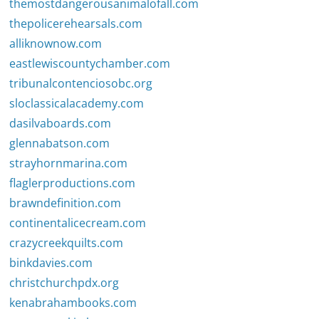
themostdangerousanimalofall.com
thepolicerehearsals.com
alliknownow.com
eastlewiscountychamber.com
tribunalcontenciosobc.org
sloclassicalacademy.com
dasilvaboards.com
glennabatson.com
strayhornmarina.com
flaglerproductions.com
brawndefinition.com
continentalicecream.com
crazycreekquilts.com
binkdavies.com
christchurchpdx.org
kenabrahambooks.com