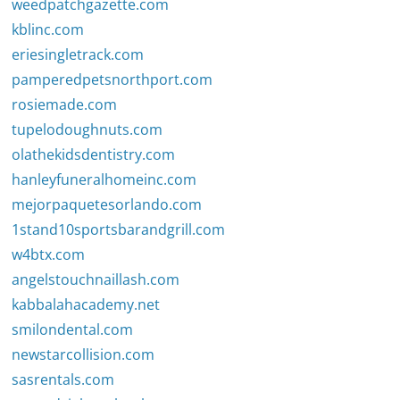
weedpatchgazette.com
kblinc.com
eriesingletrack.com
pamperedpetsnorthport.com
rosiemade.com
tupelodoughnuts.com
olathekidsdentistry.com
hanleyfuneralhomeinc.com
mejorpaquetesorlando.com
1stand10sportsbarandgrill.com
w4btx.com
angelstouchnaillash.com
kabbalahacademy.net
smilondental.com
newstarcollision.com
sasrentals.com