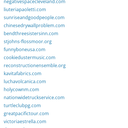
negativespacecleveland.com
liuteriapaoletti.com
sunriseandgoodpeople.com
chinesedrywallproblem.com
bendthreesistersinn.com
stjohns-flossmoor.org
funnyboneusa.com
cookiedustermusic.com
reconstructionensemble.org
kavitafabrics.com
luchavolcanica.com
holycownm.com
nationwidetruckservice.com
turtleclubpg.com
greatpacifictour.com
victoriaestrella.com