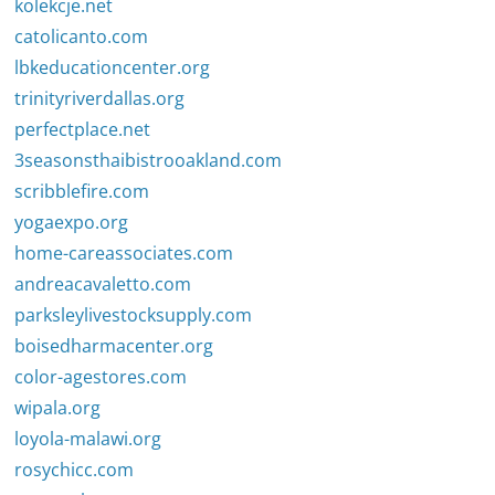
kolekcje.net
catolicanto.com
lbkeducationcenter.org
trinityriverdallas.org
perfectplace.net
3seasonsthaibistrooakland.com
scribblefire.com
yogaexpo.org
home-careassociates.com
andreacavaletto.com
parksleylivestocksupply.com
boisedharmacenter.org
color-agestores.com
wipala.org
loyola-malawi.org
rosychicc.com