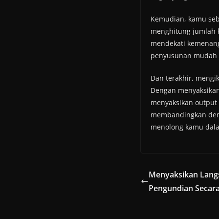
Kemudian, kamu seba
menghitung jumlah 
mendekati kemenanga
penyusunan mudah d
Dan terakhir, meng
Dengan menyaksikan
menyaksikan output 
membandingkan denga
menolong kamu dala
Menyaksikan Langs
Pengundian Secar