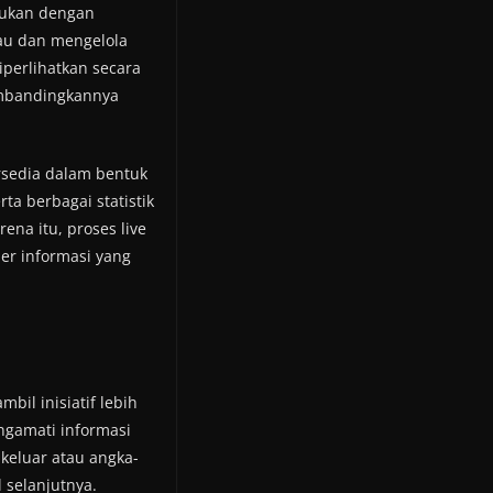
kukan dengan
au dan mengelola
perlihatkan secara
embandingkannya
rsedia dalam bentuk
ta berbagai statistik
na itu, proses live
er informasi yang
il inisiatif lebih
ngamati informasi
keluar atau angka-
 selanjutnya.