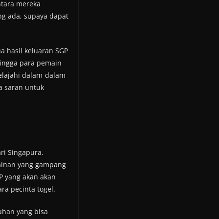
ntara mereka
ng ada, supaya dapat
 hasil keluaran SGP
hingga para pemain
jelajahi dalam-dalam
ta saran untuk
ri Singapura.
mainan yang gampang
GP yang akan akan
a pecinta togel.
uhan yang bisa