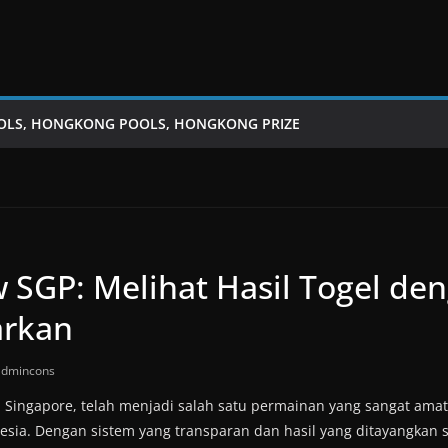
 POOLS, HONGKONG POOLS, HONGKONG PRIZE
 SGP: Melihat Hasil Togel den
rkan
admincons
l Singapore, telah menjadi salah satu permainan yang sangat amat
nesia. Dengan sistem yang transparan dan hasil yang ditayangkan 