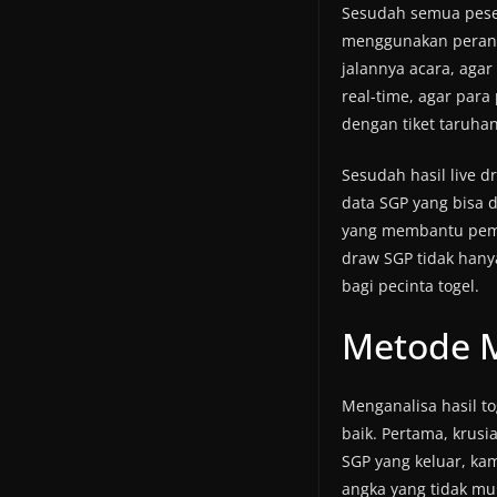
Sesudah semua pese
menggunakan perang
jalannya acara, aga
real-time, agar par
dengan tiket taruha
Sesudah hasil live 
data SGP yang bisa d
yang membantu pemai
draw SGP tidak hany
bagi pecinta togel.
Metode M
Menganalisa hasil t
baik. Pertama, krus
SGP yang keluar, kam
angka yang tidak mun