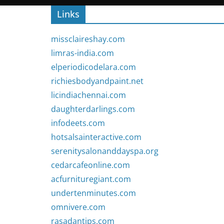
Links
missclaireshay.com
limras-india.com
elperiodicodelara.com
richiesbodyandpaint.net
licindiachennai.com
daughterdarlings.com
infodeets.com
hotsalsainteractive.com
serenitysalonanddayspa.org
cedarcafeonline.com
acfurnituregiant.com
undertenminutes.com
omnivere.com
rasadantips.com