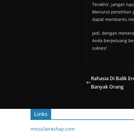
Terakhir, jangan lu
Menurut penelitian 
dapat membantu men
Jadi, dengan menerap
Anda berpeluang bes
sukses!
Rahasia Di Balik E
Banyak Orang
Links
missclaireshay.com