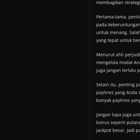
membagikan strateg
Pertama-tama, pent
pada keberuntungan
untuk menang. Sala
yang tepat untuk ber
Menurut ahli perjudi
mengelola modal And
juga jangan terlalu 
Selain itu, penting
paylines yang Anda 
banyak paylines yan
Jangan lupa juga unt
bonus seperti putar
jackpot besar. Jadi