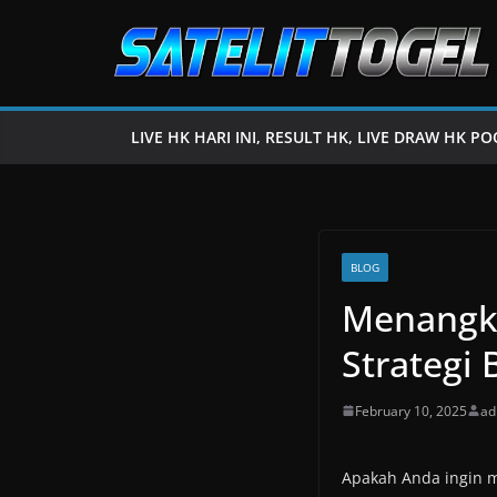
Skip
to
content
LIVE HK HARI INI, RESULT HK, LIVE DRAW HK
BLOG
Menangka
Strategi 
February 10, 2025
ad
Apakah Anda ingin m