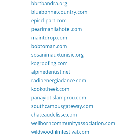
bbrtbandra.org
bluebonnetcountry.com
epicclipart.com
pearlmanilahotel.com
maintdrop.com
bobtoman.com
sosanimauxtunisie.org
kogroofing.com
alpinedentist.net
radioenergiadance.com
kookotheek.com
panayiotislamprou.com
southcampusgateway.com
chateaudelisse.com
wellborncommunityassociation.com
wildwoodfilmfestival.com