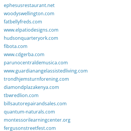
ephesusrestaurant.net
woodyswellington.com
fatbellyfreds.com
www.elpatiodesigns.com
hudsonquarteryork.com
fibota.com
www.cdgerba.com
parunocentraldemusica.com
www.guardianangelassistedliving.com
trondhjemsturnforening.com
diamondplazakenya.com
tbwredlion.com
billsautorepairandsales.com
quantum-naturals.com
montessorilearningcenter.org
fergusonstreetfest.com