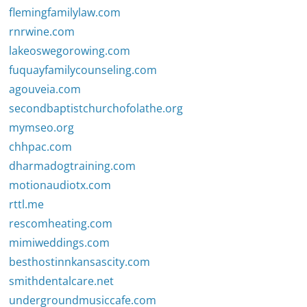
flemingfamilylaw.com
rnrwine.com
lakeoswegorowing.com
fuquayfamilycounseling.com
agouveia.com
secondbaptistchurchofolathe.org
mymseo.org
chhpac.com
dharmadogtraining.com
motionaudiotx.com
rttl.me
rescomheating.com
mimiweddings.com
besthostinnkansascity.com
smithdentalcare.net
undergroundmusiccafe.com