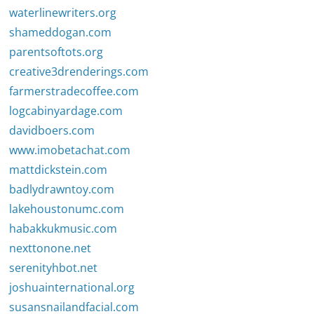
waterlinewriters.org
shameddogan.com
parentsoftots.org
creative3drenderings.com
farmerstradecoffee.com
logcabinyardage.com
davidboers.com
www.imobetachat.com
mattdickstein.com
badlydrawntoy.com
lakehoustonumc.com
habakkukmusic.com
nexttonone.net
serenityhbot.net
joshuainternational.org
susansnailandfacial.com