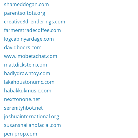
shameddogan.com
parentsoftots.org
creative3drenderings.com
farmerstradecoffee.com
logcabinyardage.com
davidboers.com
www.imobetachat.com
mattdickstein.com
badlydrawntoy.com
lakehoustonumc.com
habakkukmusic.com
nexttonone.net
serenityhbot.net
joshuainternational.org
susansnailandfacial.com
pen-prop.com