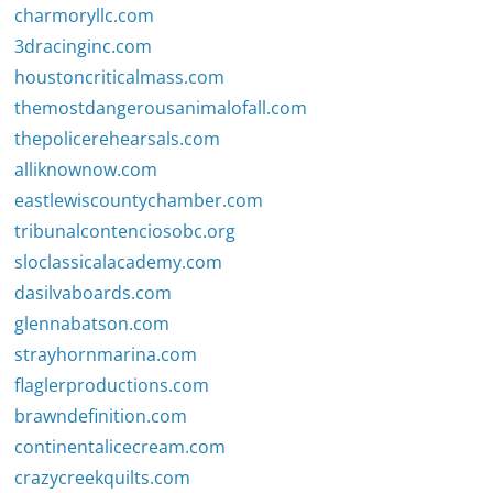
charmoryllc.com
3dracinginc.com
houstoncriticalmass.com
themostdangerousanimalofall.com
thepolicerehearsals.com
alliknownow.com
eastlewiscountychamber.com
tribunalcontenciosobc.org
sloclassicalacademy.com
dasilvaboards.com
glennabatson.com
strayhornmarina.com
flaglerproductions.com
brawndefinition.com
continentalicecream.com
crazycreekquilts.com