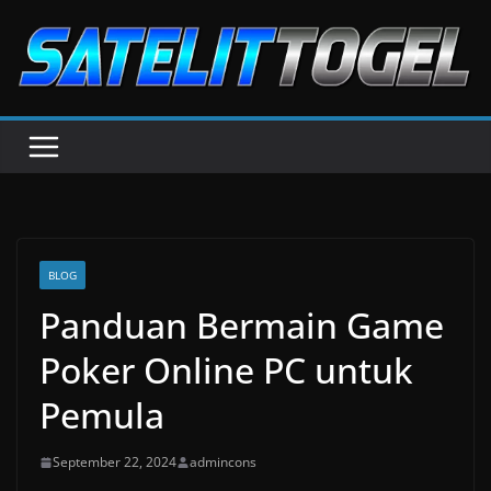
Skip
to
content
BLOG
Panduan Bermain Game
Poker Online PC untuk
Pemula
September 22, 2024
admincons