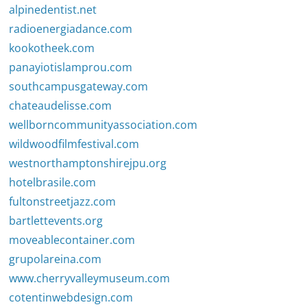
alpinedentist.net
radioenergiadance.com
kookotheek.com
panayiotislamprou.com
southcampusgateway.com
chateaudelisse.com
wellborncommunityassociation.com
wildwoodfilmfestival.com
westnorthamptonshirejpu.org
hotelbrasile.com
fultonstreetjazz.com
bartlettevents.org
moveablecontainer.com
grupolareina.com
www.cherryvalleymuseum.com
cotentinwebdesign.com