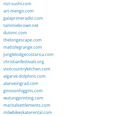
nizi-sushi.com
art-mengo.com
gaiaprimeradio.com
tammiebrown.net
dutonc.com
thelongescape.com
mattolegrange.com
junglelodgecostarica.com
christianfestivals.org
visitcountrykitchen.com
algarve-dolphins.com
alanveingrad.com
ginosonhiggins.com
wutungprinting.com
maritalsettlements.com
milwbikeskaterental.com