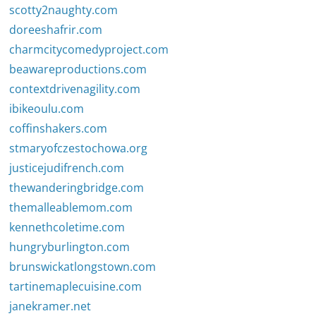
scotty2naughty.com
doreeshafrir.com
charmcitycomedyproject.com
beawareproductions.com
contextdrivenagility.com
ibikeoulu.com
coffinshakers.com
stmaryofczestochowa.org
justicejudifrench.com
thewanderingbridge.com
themalleablemom.com
kennethcoletime.com
hungryburlington.com
brunswickatlongstown.com
tartinemaplecuisine.com
janekramer.net