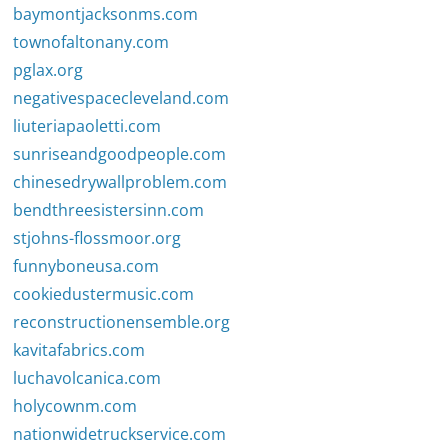
baymontjacksonms.com
townofaltonany.com
pglax.org
negativespacecleveland.com
liuteriapaoletti.com
sunriseandgoodpeople.com
chinesedrywallproblem.com
bendthreesistersinn.com
stjohns-flossmoor.org
funnyboneusa.com
cookiedustermusic.com
reconstructionensemble.org
kavitafabrics.com
luchavolcanica.com
holycownm.com
nationwidetruckservice.com