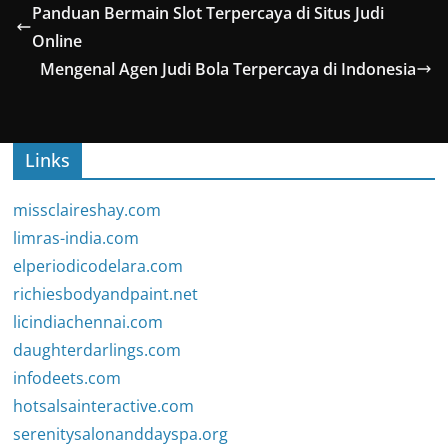
Panduan Bermain Slot Terpercaya di Situs Judi
Online
Mengenal Agen Judi Bola Terpercaya di Indonesia
Links
missclaireshay.com
limras-india.com
elperiodicodelara.com
richiesbodyandpaint.net
licindiachennai.com
daughterdarlings.com
infodeets.com
hotsalsainteractive.com
serenitysalonanddayspa.org