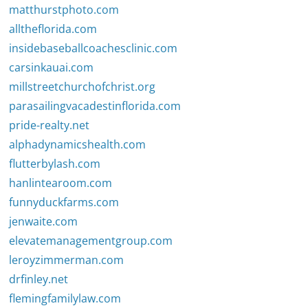
matthurstphoto.com
alltheflorida.com
insidebaseballcoachesclinic.com
carsinkauai.com
millstreetchurchofchrist.org
parasailingvacadestinflorida.com
pride-realty.net
alphadynamicshealth.com
flutterbylash.com
hanlintearoom.com
funnyduckfarms.com
jenwaite.com
elevatemanagementgroup.com
leroyzimmerman.com
drfinley.net
flemingfamilylaw.com