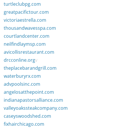
turtleclubpg.com
greatpacifictour.com
victoriaestrella.com
thousandwavesspa.com
courtlandcenter.com
neilfindlaymsp.com
avicollisrestaurant.com
drcconline.org
v
theplacebarandgrill.com
waterburyrx.com
advpoolsinc.com
angelosatthepoint.com
indianapastorsalliance.com
valleyoakssteakcompany.com
caseyswoodshed.com
fixhairchicago.com