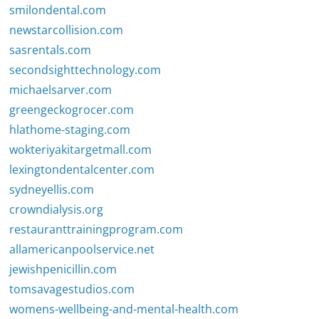
smilondental.com
newstarcollision.com
sasrentals.com
secondsighttechnology.com
michaelsarver.com
greengeckogrocer.com
hlathome-staging.com
wokteriyakitargetmall.com
lexingtondentalcenter.com
sydneyellis.com
crowndialysis.org
restauranttrainingprogram.com
allamericanpoolservice.net
jewishpenicillin.com
tomsavagestudios.com
womens-wellbeing-and-mental-health.com