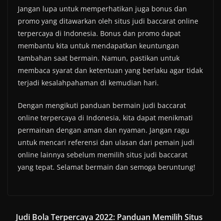
Jangan lupa untuk memperhatikan juga bonus dan
promo yang ditawarkan oleh situs judi baccarat online
terpercaya di Indonesia. Bonus dan promo dapat
membantu kita untuk mendapatkan keuntungan
tambahan saat bermain. Namun, pastikan untuk
membaca syarat dan ketentuan yang berlaku agar tidak
terjadi kesalahpahaman di kemudian hari.
Dengan mengikuti panduan bermain judi baccarat
online terpercaya di Indonesia, kita dapat menikmati
permainan dengan aman dan nyaman. Jangan ragu
untuk mencari referensi dan ulasan dari pemain judi
online lainnya sebelum memilih situs judi baccarat
yang tepat. Selamat bermain dan semoga beruntung!
Judi Bola Terpercaya 2022: Panduan Memilih Situs