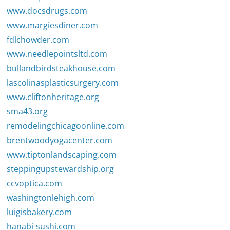
www.docsdrugs.com
www.margiesdiner.com
fdlchowder.com
www.needlepointsltd.com
bullandbirdsteakhouse.com
lascolinasplasticsurgery.com
www.cliftonheritage.org
sma43.org
remodelingchicagoonline.com
brentwoodyogacenter.com
www.tiptonlandscaping.com
steppingupstewardship.org
ccvoptica.com
washingtonlehigh.com
luigisbakery.com
hanabi-sushi.com