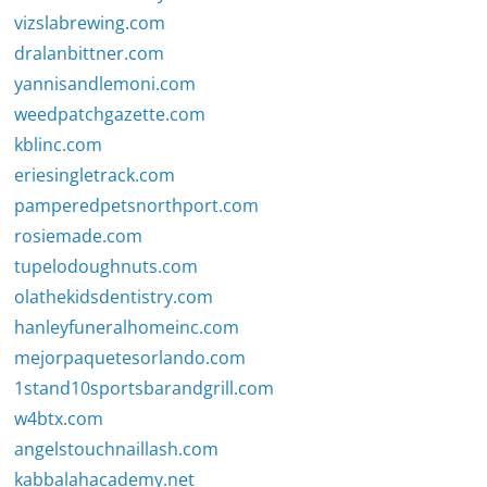
vizslabrewing.com
dralanbittner.com
yannisandlemoni.com
weedpatchgazette.com
kblinc.com
eriesingletrack.com
pamperedpetsnorthport.com
rosiemade.com
tupelodoughnuts.com
olathekidsdentistry.com
hanleyfuneralhomeinc.com
mejorpaquetesorlando.com
1stand10sportsbarandgrill.com
w4btx.com
angelstouchnaillash.com
kabbalahacademy.net