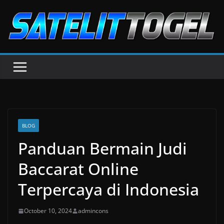
Skip
to
content
BLOG
Panduan Bermain Judi
Baccarat Online
Terpercaya di Indonesia
October 10, 2024
admincons