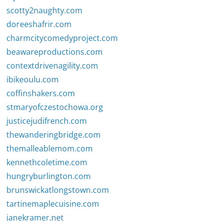
scotty2naughty.com
doreeshafrir.com
charmcitycomedyproject.com
beawareproductions.com
contextdrivenagility.com
ibikeoulu.com
coffinshakers.com
stmaryofczestochowa.org
justicejudifrench.com
thewanderingbridge.com
themalleablemom.com
kennethcoletime.com
hungryburlington.com
brunswickatlongstown.com
tartinemaplecuisine.com
janekramer.net