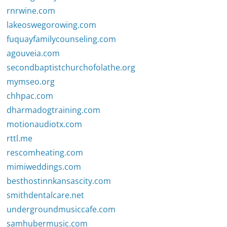
rnrwine.com
lakeoswegorowing.com
fuquayfamilycounseling.com
agouveia.com
secondbaptistchurchofolathe.org
mymseo.org
chhpac.com
dharmadogtraining.com
motionaudiotx.com
rttl.me
rescomheating.com
mimiweddings.com
besthostinnkansascity.com
smithdentalcare.net
undergroundmusiccafe.com
samhubermusic.com