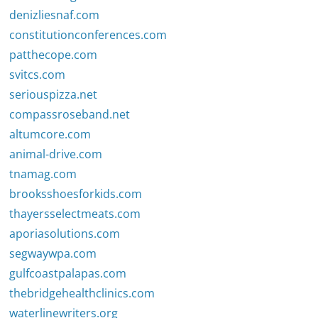
denizliesnaf.com
constitutionconferences.com
patthecope.com
svitcs.com
seriouspizza.net
compassroseband.net
altumcore.com
animal-drive.com
tnamag.com
brooksshoesforkids.com
thayersselectmeats.com
aporiasolutions.com
segwaywpa.com
gulfcoastpalapas.com
thebridgehealthclinics.com
waterlinewriters.org