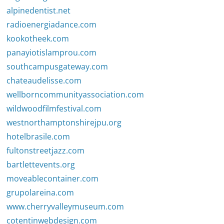
alpinedentist.net
radioenergiadance.com
kookotheek.com
panayiotislamprou.com
southcampusgateway.com
chateaudelisse.com
wellborncommunityassociation.com
wildwoodfilmfestival.com
westnorthamptonshirejpu.org
hotelbrasile.com
fultonstreetjazz.com
bartlettevents.org
moveablecontainer.com
grupolareina.com
www.cherryvalleymuseum.com
cotentinwebdesign.com