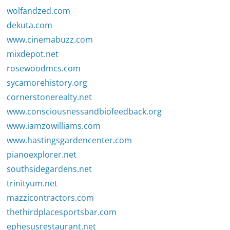
wolfandzed.com
dekuta.com
www.cinemabuzz.com
mixdepot.net
rosewoodmcs.com
sycamorehistory.org
cornerstonerealty.net
www.consciousnessandbiofeedback.org
www.iamzowilliams.com
www.hastingsgardencenter.com
pianoexplorer.net
southsidegardens.net
trinityum.net
mazzicontractors.com
thethirdplacesportsbar.com
ephesusrestaurant.net