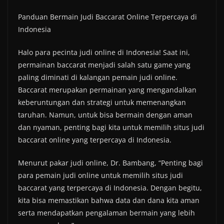
Panduan Bermain Judi Baccarat Online Terpercaya di
Indonesia
Halo para pecinta judi online di Indonesia! Saat ini,
permainan baccarat menjadi salah satu game yang
paling diminati di kalangan pemain judi online.
Baccarat merupakan permainan yang mengandalkan
keberuntungan dan strategi untuk memenangkan
taruhan. Namun, untuk bisa bermain dengan aman
dan nyaman, penting bagi kita untuk memilih situs judi
baccarat online yang terpercaya di Indonesia.
Menurut pakar judi online, Dr. Bambang, “Penting bagi
para pemain judi online untuk memilih situs judi
baccarat yang terpercaya di Indonesia. Dengan begitu,
kita bisa memastikan bahwa data dan dana kita aman
serta mendapatkan pengalaman bermain yang lebih