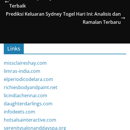
Terbaik
Prediksi Keluaran Sydney Togel Hari Ini: Analisis dan
Ramalan Terbaru
Links
missclaireshay.com
limras-india.com
elperiodicodelara.com
richiesbodyandpaint.net
licindiachennai.com
daughterdarlings.com
infodeets.com
hotsalsainteractive.com
serenitysalonanddayspa.org