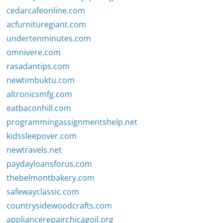
cedarcafeonline.com
acfurnituregiant.com
undertenminutes.com
omnivere.com
rasadantips.com
newtimbuktu.com
altronicsmfg.com
eatbaconhill.com
programmingassignmentshelp.net
kidssleepover.com
newtravels.net
paydayloansforus.com
thebelmontbakery.com
safewayclassic.com
countrysidewoodcrafts.com
appliancerepairchicagoil.org