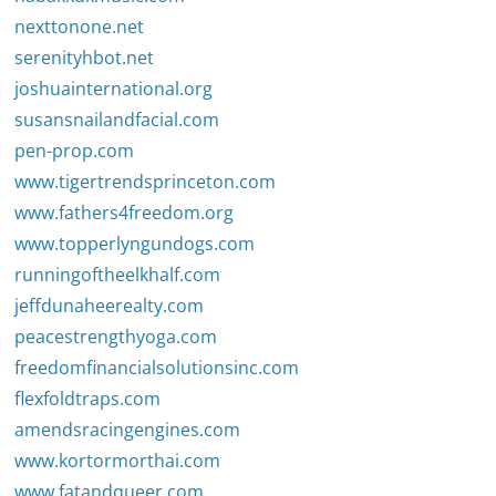
nexttonone.net
serenityhbot.net
joshuainternational.org
susansnailandfacial.com
pen-prop.com
www.tigertrendsprinceton.com
www.fathers4freedom.org
www.topperlyngundogs.com
runningoftheelkhalf.com
jeffdunaheerealty.com
peacestrengthyoga.com
freedomfinancialsolutionsinc.com
flexfoldtraps.com
amendsracingengines.com
www.kortormorthai.com
www.fatandqueer.com