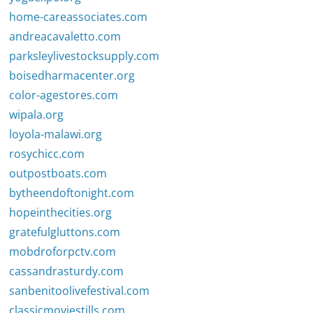
home-careassociates.com
andreacavaletto.com
parksleylivestocksupply.com
boisedharmacenter.org
color-agestores.com
wipala.org
loyola-malawi.org
rosychicc.com
outpostboats.com
bytheendoftonight.com
hopeinthecities.org
gratefulgluttons.com
mobdroforpctv.com
cassandrasturdy.com
sanbenitoolivefestival.com
classicmoviestills.com