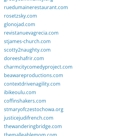
ruedumainerestaurant.com
rosetzsky.com
glonojad.com
revistanuevagrecia.com
stjames-church.com
scotty2naughty.com
doreeshafrir.com
charmcitycomedyproject.com
beawareproductions.com
contextdrivenagility.com
ibikeoulu.com
coffinshakers.com
stmaryofczestochowa.org
justicejudifrench.com
thewanderingbridge.com
themalleablemom.com