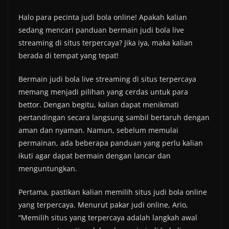
Halo para pecinta judi bola online! Apakah kalian
sedang mencari panduan bermain judi bola live
streaming di situs terpercaya? Jika iya, maka kalian
berada di tempat yang tepat!
Bermain judi bola live streaming di situs terpercaya
memang menjadi pilihan yang cerdas untuk para
bettor. Dengan begitu, kalian dapat menikmati
pertandingan secara langsung sambil bertaruh dengan
aman dan nyaman. Namun, sebelum memulai
permainan, ada beberapa panduan yang perlu kalian
ikuti agar dapat bermain dengan lancar dan
menguntungkan.
Pertama, pastikan kalian memilih situs judi bola online
yang terpercaya. Menurut pakar judi online, Ario,
“Memilih situs yang terpercaya adalah langkah awal