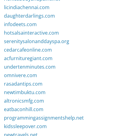
licindiachennai.com
daughterdarlings.com
infodeets.com
hotsalsainteractive.com
serenitysalonanddayspa.org
cedarcafeonline.com
acfurnituregiant.com
undertenminutes.com
omnivere.com
rasadantips.com
newtimbuktu.com
altronicsmfg.com
eatbaconhill.com
programmingassignmentshelp.net
kidssleepover.com
newtravels.net