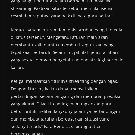
yang sangat penting dalam bermain judi bola live
streaming. Pastikan situs tersebut memiliki lisensi
resmi dan reputasi yang baik di mata para bettor.”
Kedua, pahami aturan dan jenis taruhan yang tersedia
di situs tersebut. Mengetahui aturan main akan
membantu kalian untuk membuat keputusan yang
tepat saat bertaruh. Selain itu, pilihlah jenis taruhan
yang sesuai dengan pengetahuan dan strategi bermain
kalian.
Ketiga, manfaatkan fitur live streaming dengan bijak.
Dengan fitur ini, kalian dapat menyaksikan
pertandingan secara langsung dan membuat prediksi
yang akurat. “Live streaming memungkinkan para
bettor untuk melihat langsung jalannya pertandingan
dan membuat taruhan berdasarkan situasi yang
sedang terjadi,” kata Hendra, seorang bettor
berpengalaman.