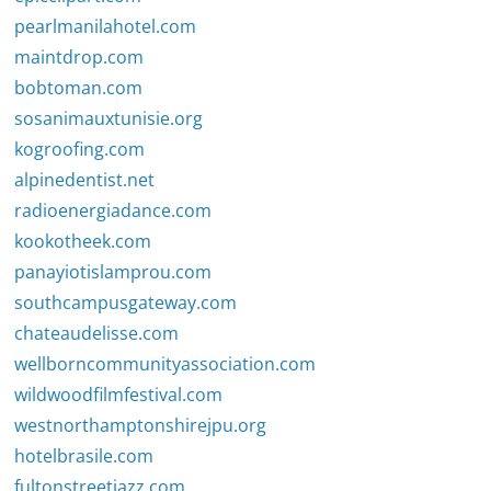
pearlmanilahotel.com
maintdrop.com
bobtoman.com
sosanimauxtunisie.org
kogroofing.com
alpinedentist.net
radioenergiadance.com
kookotheek.com
panayiotislamprou.com
southcampusgateway.com
chateaudelisse.com
wellborncommunityassociation.com
wildwoodfilmfestival.com
westnorthamptonshirejpu.org
hotelbrasile.com
fultonstreetjazz.com