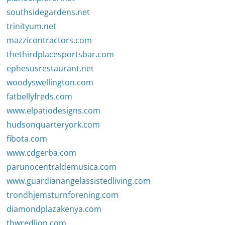
southsidegardens.net
trinityum.net
mazzicontractors.com
thethirdplacesportsbar.com
ephesusrestaurant.net
woodyswellington.com
fatbellyfreds.com
www.elpatiodesigns.com
hudsonquarteryork.com
fibota.com
www.cdgerba.com
parunocentraldemusica.com
www.guardianangelassistedliving.com
trondhjemsturnforening.com
diamondplazakenya.com
tbwredlion.com