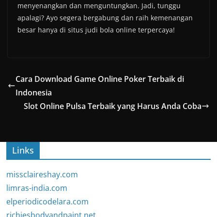
menyenangkan dan menguntungkan. Jadi, tunggu
apalagi? Ayo segera bergabung dan raih kemenangan
besar hanya di situs judi bola online terpercaya!
Cara Download Game Online Poker Terbaik di
Indonesia
Slot Online Pulsa Terbaik yang Harus Anda Coba
Links
missclaireshay.com
limras-india.com
elperiodicodelara.com
richiesbodyandpaint.net