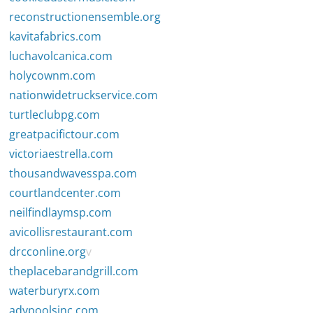
reconstructionensemble.org
kavitafabrics.com
luchavolcanica.com
holycownm.com
nationwidetruckservice.com
turtleclubpg.com
greatpacifictour.com
victoriaestrella.com
thousandwavesspa.com
courtlandcenter.com
neilfindlaymsp.com
avicollisrestaurant.com
drcconline.org
v
theplacebarandgrill.com
waterburyrx.com
advpoolsinc.com