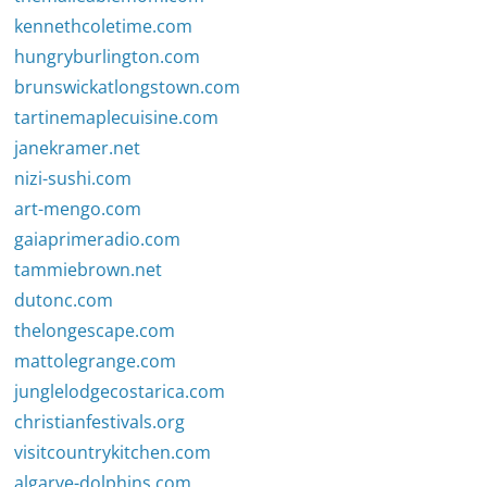
kennethcoletime.com
hungryburlington.com
brunswickatlongstown.com
tartinemaplecuisine.com
janekramer.net
nizi-sushi.com
art-mengo.com
gaiaprimeradio.com
tammiebrown.net
dutonc.com
thelongescape.com
mattolegrange.com
junglelodgecostarica.com
christianfestivals.org
visitcountrykitchen.com
algarve-dolphins.com