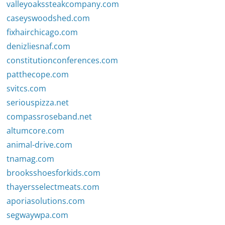
valleyoakssteakcompany.com
caseyswoodshed.com
fixhairchicago.com
denizliesnaf.com
constitutionconferences.com
patthecope.com
svitcs.com
seriouspizza.net
compassroseband.net
altumcore.com
animal-drive.com
tnamag.com
brooksshoesforkids.com
thayersselectmeats.com
aporiasolutions.com
segwaywpa.com