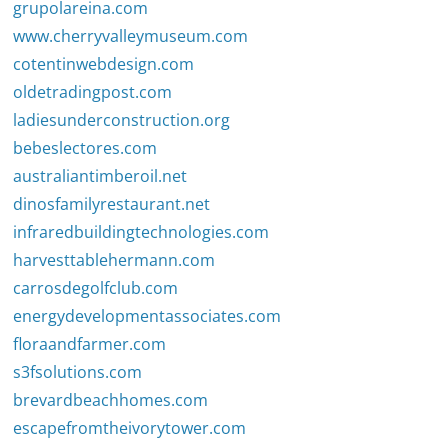
grupolareina.com
www.cherryvalleymuseum.com
cotentinwebdesign.com
oldetradingpost.com
ladiesunderconstruction.org
bebeslectores.com
australiantimberoil.net
dinosfamilyrestaurant.net
infraredbuildingtechnologies.com
harvesttablehermann.com
carrosdegolfclub.com
energydevelopmentassociates.com
floraandfarmer.com
s3fsolutions.com
brevardbeachhomes.com
escapefromtheivorytower.com