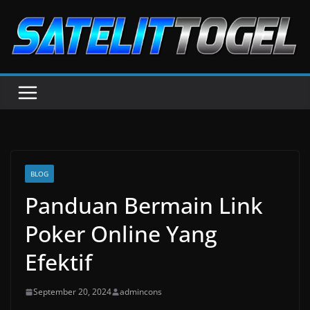
Skip
to
content
BLOG
Panduan Bermain Link
Poker Online Yang
Efektif
September 20, 2024
admincons