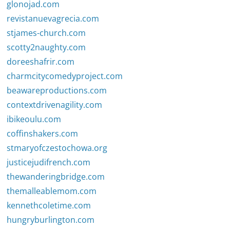
glonojad.com
revistanuevagrecia.com
stjames-church.com
scotty2naughty.com
doreeshafrir.com
charmcitycomedyproject.com
beawareproductions.com
contextdrivenagility.com
ibikeoulu.com
coffinshakers.com
stmaryofczestochowa.org
justicejudifrench.com
thewanderingbridge.com
themalleablemom.com
kennethcoletime.com
hungryburlington.com