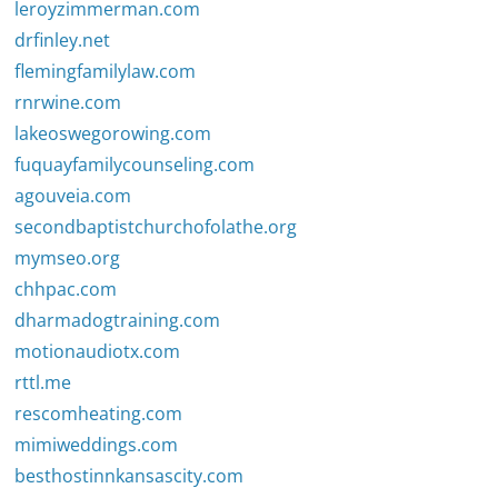
leroyzimmerman.com
drfinley.net
flemingfamilylaw.com
rnrwine.com
lakeoswegorowing.com
fuquayfamilycounseling.com
agouveia.com
secondbaptistchurchofolathe.org
mymseo.org
chhpac.com
dharmadogtraining.com
motionaudiotx.com
rttl.me
rescomheating.com
mimiweddings.com
besthostinnkansascity.com