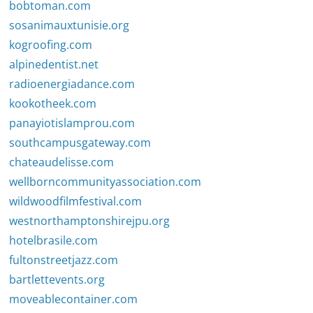
bobtoman.com
sosanimauxtunisie.org
kogroofing.com
alpinedentist.net
radioenergiadance.com
kookotheek.com
panayiotislamprou.com
southcampusgateway.com
chateaudelisse.com
wellborncommunityassociation.com
wildwoodfilmfestival.com
westnorthamptonshirejpu.org
hotelbrasile.com
fultonstreetjazz.com
bartlettevents.org
moveablecontainer.com