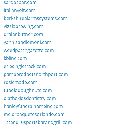
sardosbar.com
italianvolt.com
berkshirealarmssystems.com
vizslabrewing.com
dralanbittner.com
yannisandlemoni.com
weedpatchgazette.com
kblinc.com
eriesingletrack.com
pamperedpetsnorthport.com
rosiemade.com
tupelodoughnuts.com
olathekidsdentistry.com
hanleyfuneralhomeinc.com
mejorpaquetesorlando.com
1stand10sportsbarandgrill.com