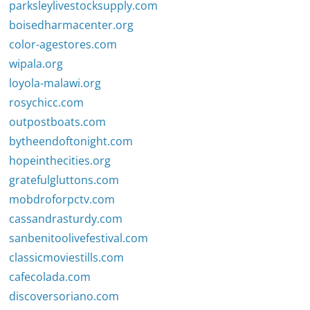
parksleylivestocksupply.com
boisedharmacenter.org
color-agestores.com
wipala.org
loyola-malawi.org
rosychicc.com
outpostboats.com
bytheendoftonight.com
hopeinthecities.org
gratefulgluttons.com
mobdroforpctv.com
cassandrasturdy.com
sanbenitoolivefestival.com
classicmoviestills.com
cafecolada.com
discoversoriano.com