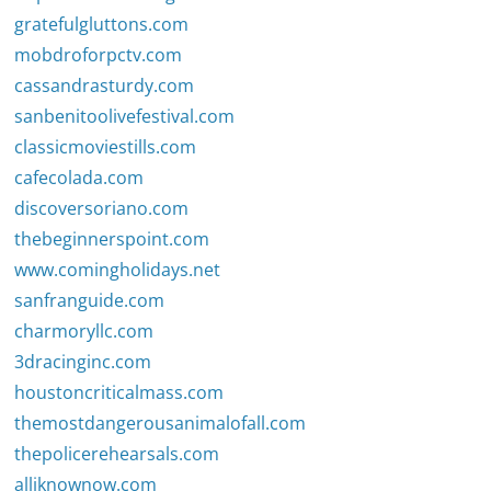
gratefulgluttons.com
mobdroforpctv.com
cassandrasturdy.com
sanbenitoolivefestival.com
classicmoviestills.com
cafecolada.com
discoversoriano.com
thebeginnerspoint.com
www.comingholidays.net
sanfranguide.com
charmoryllc.com
3dracinginc.com
houstoncriticalmass.com
themostdangerousanimalofall.com
thepolicerehearsals.com
alliknownow.com