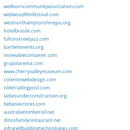
wellborncommunityassociation.com
wildwoodfilmfestival.com
westnorthamptonshirejpu.org
hotelbrasile.com
fultonstreetjazz.com
bartlettevents.org
moveablecontainer.com
grupolareina.com
www.cherryvalleymuseum.com
cotentinwebdesign.com
oldetradingpost.com
ladiesunderconstruction.org
bebeslectores.com
australiantimberoil.net
dinosfamilyrestaurant.net
infraredbuildingtechnologies.com