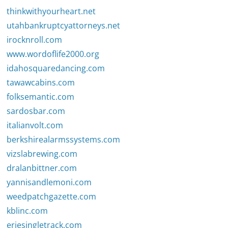
thinkwithyourheart.net
utahbankruptcyattorneys.net
irocknroll.com
www.wordoflife2000.org
idahosquaredancing.com
tawawcabins.com
folksemantic.com
sardosbar.com
italianvolt.com
berkshirealarmssystems.com
vizslabrewing.com
dralanbittner.com
yannisandlemoni.com
weedpatchgazette.com
kblinc.com
eriesingletrack.com