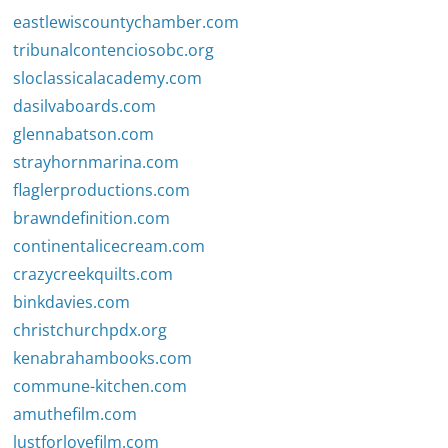
eastlewiscountychamber.com
tribunalcontenciosobc.org
sloclassicalacademy.com
dasilvaboards.com
glennabatson.com
strayhornmarina.com
flaglerproductions.com
brawndefinition.com
continentalicecream.com
crazycreekquilts.com
binkdavies.com
christchurchpdx.org
kenabrahambooks.com
commune-kitchen.com
amuthefilm.com
lustforlovefilm.com