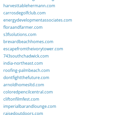
harvesttablehermann.com
carrosdegolfclub.com
energydevelopmentassociates.com
floraandfarmer.com
s3fsolutions.com
brevardbeachhomes.com
escapefromtheivorytower.com
743southchadwick.com
india-northeast.com
roofing-palmbeach.com
dontfightthefuture.com
arnoldhomesltd.com
coloredpencilcentral.com
cliftonfilmfest.com
imperialbarandlounge.com
raisedoutdoors.com