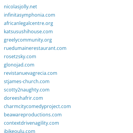
nicolasjolly.net
infinitasymphonia.com
africanlegalcentre.org
katsusushihouse.com
greelycommunity.org
ruedumainerestaurant.com
rosetzsky.com
glonojad.com
revistanuevagrecia.com
stjames-church.com
scotty2naughty.com
doreeshafrir.com
charmcitycomedyproject.com
beawareproductions.com
contextdrivenagility.com
ibikeoulu.com