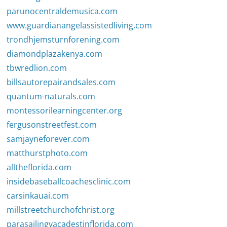
parunocentraldemusica.com
www.guardianangelassistedliving.com
trondhjemsturnforening.com
diamondplazakenya.com
tbwredlion.com
billsautorepairandsales.com
quantum-naturals.com
montessorilearningcenter.org
fergusonstreetfest.com
samjayneforever.com
matthurstphoto.com
alltheflorida.com
insidebaseballcoachesclinic.com
carsinkauai.com
millstreetchurchofchrist.org
parasailingvacadestinflorida.com