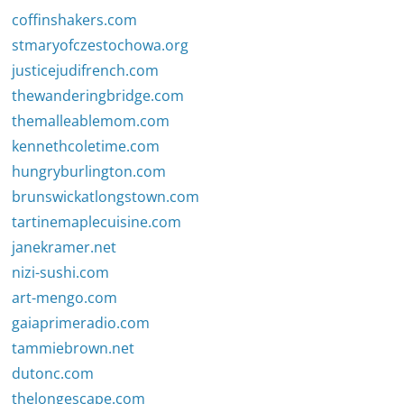
coffinshakers.com
stmaryofczestochowa.org
justicejudifrench.com
thewanderingbridge.com
themalleablemom.com
kennethcoletime.com
hungryburlington.com
brunswickatlongstown.com
tartinemaplecuisine.com
janekramer.net
nizi-sushi.com
art-mengo.com
gaiaprimeradio.com
tammiebrown.net
dutonc.com
thelongescape.com