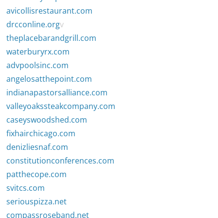
avicollisrestaurant.com
drcconline.org
v
theplacebarandgrill.com
waterburyrx.com
advpoolsinc.com
angelosatthepoint.com
indianapastorsalliance.com
valleyoakssteakcompany.com
caseyswoodshed.com
fixhairchicago.com
denizliesnaf.com
constitutionconferences.com
patthecope.com
svitcs.com
seriouspizza.net
compassroseband.net