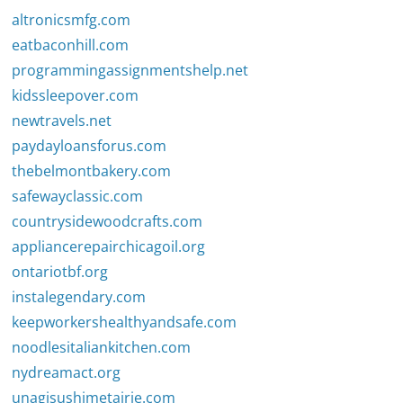
altronicsmfg.com
eatbaconhill.com
programmingassignmentshelp.net
kidssleepover.com
newtravels.net
paydayloansforus.com
thebelmontbakery.com
safewayclassic.com
countrysidewoodcrafts.com
appliancerepairchicagoil.org
ontariotbf.org
instalegendary.com
keepworkershealthyandsafe.com
noodlesitaliankitchen.com
nydreamact.org
unagisushimetairie.com