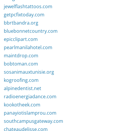
jewelflashtattoos.com
getpcfixtoday.com
bbrtbandra.org
bluebonnetcountry.com
epicclipart.com
pearlmanilahotel.com
maintdrop.com
bobtoman.com
sosanimauxtunisie.org
kogroofing.com
alpinedentist.net
radioenergiadance.com
kookotheek.com
panayiotislamprou.com
southcampusgateway.com
chateaudelisse.com