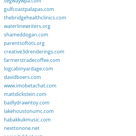
segwaywpa.com
gulfcoastpalapas.com
thebridgehealthclinics.com
waterlinewriters.org
shameddogan.com
parentsoftots.org
creative3drenderings.com
farmerstradecoffee.com
logcabinyardage.com
davidboers.com
www.imobetachat.com
mattdickstein.com
badlydrawntoy.com
lakehoustonumc.com
habakkukmusic.com
nexttonone.net