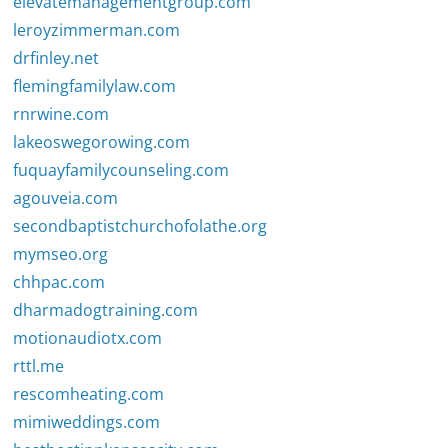
elevatemanagementgroup.com
leroyzimmerman.com
drfinley.net
flemingfamilylaw.com
rnrwine.com
lakeoswegorowing.com
fuquayfamilycounseling.com
agouveia.com
secondbaptistchurchofolathe.org
mymseo.org
chhpac.com
dharmadogtraining.com
motionaudiotx.com
rttl.me
rescomheating.com
mimiweddings.com