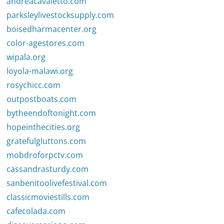
andreacavaletto.com
parksleylivestocksupply.com
boisedharmacenter.org
color-agestores.com
wipala.org
loyola-malawi.org
rosychicc.com
outpostboats.com
bytheendoftonight.com
hopeinthecities.org
gratefulgluttons.com
mobdroforpctv.com
cassandrasturdy.com
sanbenitoolivefestival.com
classicmoviestills.com
cafecolada.com