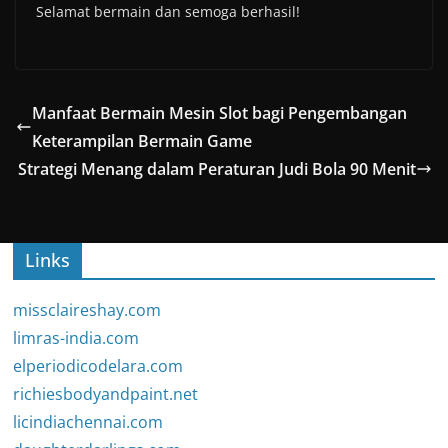
Selamat bermain dan semoga berhasil!
Manfaat Bermain Mesin Slot bagi Pengembangan
Keterampilan Bermain Game
Strategi Menang dalam Peraturan Judi Bola 90 Menit
Links
missclaireshay.com
limras-india.com
elperiodicodelara.com
richiesbodyandpaint.net
licindiachennai.com