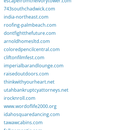
escapefromtheivorytower.com
743southchadwick.com
india-northeast.com
roofing-palmbeach.com
dontfightthefuture.com
arnoldhomesltd.com
coloredpencilcentral.com
cliftonfilmfest.com
imperialbarandlounge.com
raisedoutdoors.com
thinkwithyourheart.net
utahbankruptcyattorneys.net
irocknroll.com
www.wordoflife2000.org
idahosquaredancing.com
tawawcabins.com