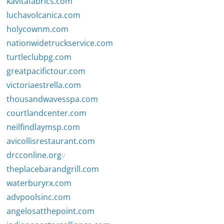
kavitafabrics.com
luchavolcanica.com
holycownm.com
nationwidetruckservice.com
turtleclubpg.com
greatpacifictour.com
victoriaestrella.com
thousandwavesspa.com
courtlandcenter.com
neilfindlaymsp.com
avicollisrestaurant.com
drcconline.org
v
theplacebarandgrill.com
waterburyrx.com
advpoolsinc.com
angelosatthepoint.com