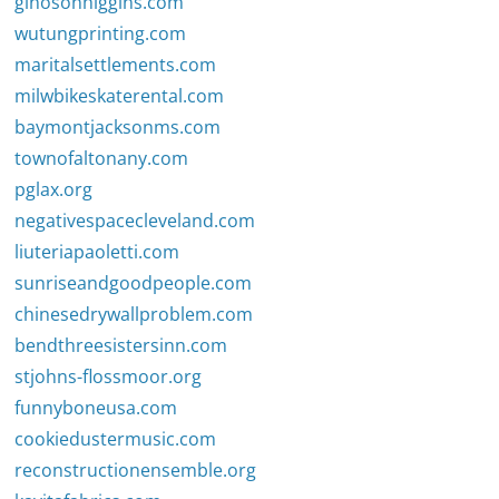
ginosonhiggins.com
wutungprinting.com
maritalsettlements.com
milwbikeskaterental.com
baymontjacksonms.com
townofaltonany.com
pglax.org
negativespacecleveland.com
liuteriapaoletti.com
sunriseandgoodpeople.com
chinesedrywallproblem.com
bendthreesistersinn.com
stjohns-flossmoor.org
funnyboneusa.com
cookiedustermusic.com
reconstructionensemble.org