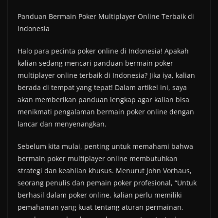
Panduan Bermain Poker Multiplayer Online Terbaik di
Indonesia
Halo para pecinta poker online di Indonesia! Apakah
kalian sedang mencari panduan bermain poker
multiplayer online terbaik di Indonesia? Jika iya, kalian
berada di tempat yang tepat! Dalam artikel ini, saya
akan memberikan panduan lengkap agar kalian bisa
menikmati pengalaman bermain poker online dengan
lancar dan menyenangkan.
Sebelum kita mulai, penting untuk memahami bahwa
bermain poker multiplayer online membutuhkan
strategi dan keahlian khusus. Menurut John Vorhaus,
seorang penulis dan pemain poker profesional, “Untuk
berhasil dalam poker online, kalian perlu memiliki
pemahaman yang kuat tentang aturan permainan,