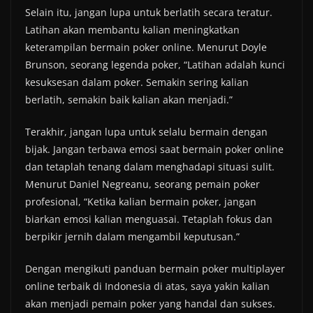
Selain itu, jangan lupa untuk berlatih secara teratur.
Latihan akan membantu kalian meningkatkan
keterampilan bermain poker online. Menurut Doyle
Brunson, seorang legenda poker, “Latihan adalah kunci
kesuksesan dalam poker. Semakin sering kalian
berlatih, semakin baik kalian akan menjadi.”
Terakhir, jangan lupa untuk selalu bermain dengan
bijak. Jangan terbawa emosi saat bermain poker online
dan tetaplah tenang dalam menghadapi situasi sulit.
Menurut Daniel Negreanu, seorang pemain poker
profesional, “Ketika kalian bermain poker, jangan
biarkan emosi kalian menguasai. Tetaplah fokus dan
berpikir jernih dalam mengambil keputusan.”
Dengan mengikuti panduan bermain poker multiplayer
online terbaik di Indonesia di atas, saya yakin kalian
akan menjadi pemain poker yang handal dan sukses.