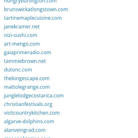
hungryburlington.com
brunswickatlongstown.com
tartinemaplecuisine.com
janekramer.net
nizi-sushi.com
art-mengo.com
gaiaprimeradio.com
tammiebrown.net
dutonc.com
thelongescape.com
mattolegrange.com
junglelodgecostarica.com
christianfestivals.org
visitcountrykitchen.com
algarve-dolphins.com
alanveingrad.com