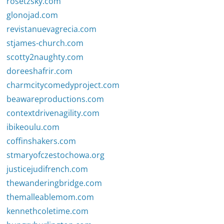
rosetzsky.com
glonojad.com
revistanuevagrecia.com
stjames-church.com
scotty2naughty.com
doreeshafrir.com
charmcitycomedyproject.com
beawareproductions.com
contextdrivenagility.com
ibikeoulu.com
coffinshakers.com
stmaryofczestochowa.org
justicejudifrench.com
thewanderingbridge.com
themalleablemom.com
kennethcoletime.com