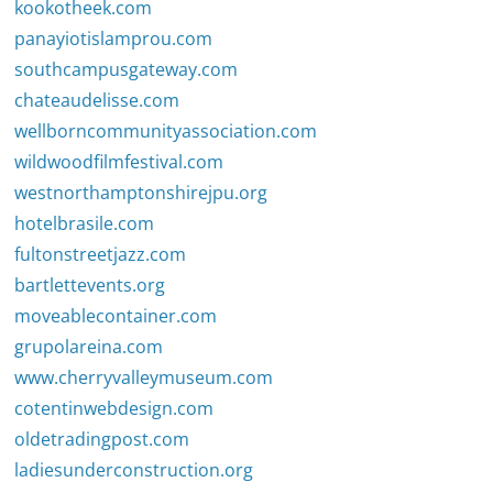
kookotheek.com
panayiotislamprou.com
southcampusgateway.com
chateaudelisse.com
wellborncommunityassociation.com
wildwoodfilmfestival.com
westnorthamptonshirejpu.org
hotelbrasile.com
fultonstreetjazz.com
bartlettevents.org
moveablecontainer.com
grupolareina.com
www.cherryvalleymuseum.com
cotentinwebdesign.com
oldetradingpost.com
ladiesunderconstruction.org