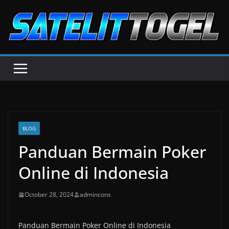
Skip
to
content
BLOG
Panduan Bermain Poker
Online di Indonesia
October 28, 2024
admincons
Panduan Bermain Poker Online di Indonesia