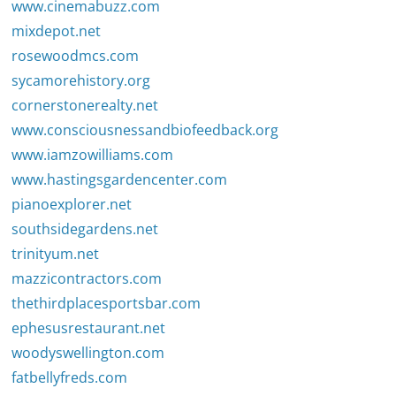
www.cinemabuzz.com
mixdepot.net
rosewoodmcs.com
sycamorehistory.org
cornerstonerealty.net
www.consciousnessandbiofeedback.org
www.iamzowilliams.com
www.hastingsgardencenter.com
pianoexplorer.net
southsidegardens.net
trinityum.net
mazzicontractors.com
thethirdplacesportsbar.com
ephesusrestaurant.net
woodyswellington.com
fatbellyfreds.com