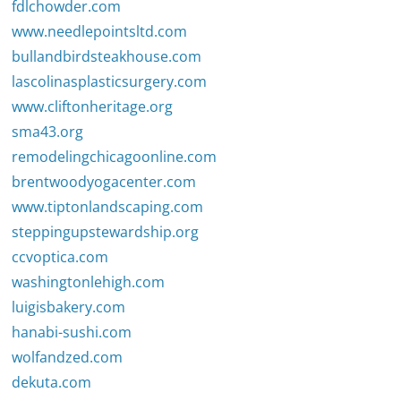
fdlchowder.com
www.needlepointsltd.com
bullandbirdsteakhouse.com
lascolinasplasticsurgery.com
www.cliftonheritage.org
sma43.org
remodelingchicagoonline.com
brentwoodyogacenter.com
www.tiptonlandscaping.com
steppingupstewardship.org
ccvoptica.com
washingtonlehigh.com
luigisbakery.com
hanabi-sushi.com
wolfandzed.com
dekuta.com