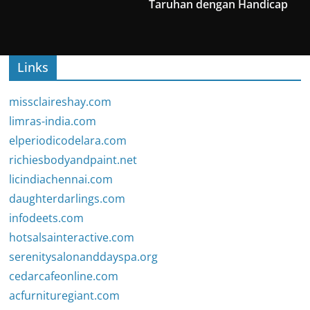
Taruhan dengan Handicap
Links
missclaireshay.com
limras-india.com
elperiodicodelara.com
richiesbodyandpaint.net
licindiachennai.com
daughterdarlings.com
infodeets.com
hotsalsainteractive.com
serenitysalonanddayspa.org
cedarcafeonline.com
acfurnituregiant.com