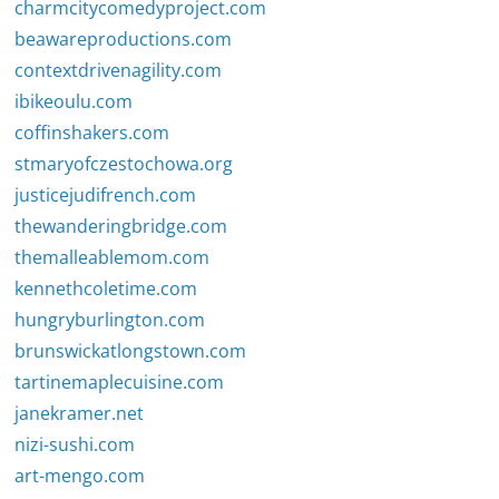
charmcitycomedyproject.com
beawareproductions.com
contextdrivenagility.com
ibikeoulu.com
coffinshakers.com
stmaryofczestochowa.org
justicejudifrench.com
thewanderingbridge.com
themalleablemom.com
kennethcoletime.com
hungryburlington.com
brunswickatlongstown.com
tartinemaplecuisine.com
janekramer.net
nizi-sushi.com
art-mengo.com