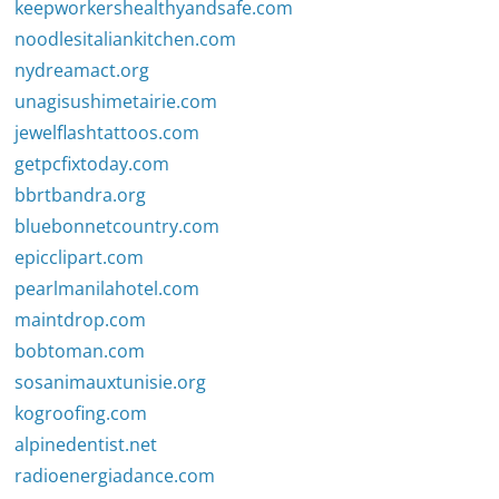
keepworkershealthyandsafe.com
noodlesitaliankitchen.com
nydreamact.org
unagisushimetairie.com
jewelflashtattoos.com
getpcfixtoday.com
bbrtbandra.org
bluebonnetcountry.com
epicclipart.com
pearlmanilahotel.com
maintdrop.com
bobtoman.com
sosanimauxtunisie.org
kogroofing.com
alpinedentist.net
radioenergiadance.com