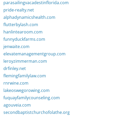
parasailingvacadestinflorida.com
pride-realty.net
alphadynamicshealth.com
flutterbylash.com
hanlintearoom.com
funnyduckfarms.com
jenwaite.com
elevatemanagementgroup.com
leroyzimmerman.com
drfinley.net
flemingfamilylaw.com
rnrwine.com
lakeoswegorowing.com
fuquayfamilycounseling.com
agouveia.com
secondbaptistchurchofolathe.org