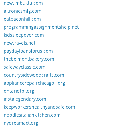
newtimbuktu.com
altronicsmfg.com
eatbaconhill.com
programmingassignmentshelp.net
kidssleepover.com
newtravels.net
paydayloansforus.com
thebelmontbakery.com
safewayclassic.com
countrysidewoodcrafts.com
appliancerepairchicagoil.org
ontariotbf.org
instalegendary.com
keepworkershealthyandsafe.com
noodlesitaliankitchen.com
nydreamact.org