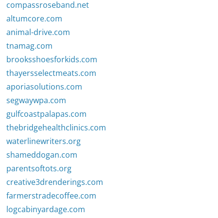
compassroseband.net
altumcore.com
animal-drive.com
tnamag.com
brooksshoesforkids.com
thayersselectmeats.com
aporiasolutions.com
segwaywpa.com
gulfcoastpalapas.com
thebridgehealthclinics.com
waterlinewriters.org
shameddogan.com
parentsoftots.org
creative3drenderings.com
farmerstradecoffee.com
logcabinyardage.com