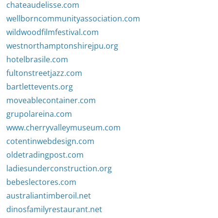
chateaudelisse.com
wellborncommunityassociation.com
wildwoodfilmfestival.com
westnorthamptonshirejpu.org
hotelbrasile.com
fultonstreetjazz.com
bartlettevents.org
moveablecontainer.com
grupolareina.com
www.cherryvalleymuseum.com
cotentinwebdesign.com
oldetradingpost.com
ladiesunderconstruction.org
bebeslectores.com
australiantimberoil.net
dinosfamilyrestaurant.net