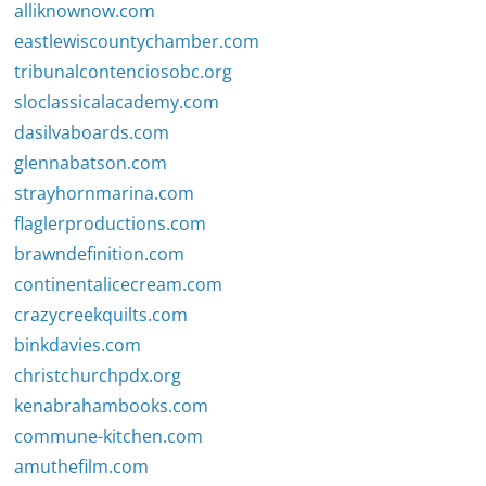
alliknownow.com
eastlewiscountychamber.com
tribunalcontenciosobc.org
sloclassicalacademy.com
dasilvaboards.com
glennabatson.com
strayhornmarina.com
flaglerproductions.com
brawndefinition.com
continentalicecream.com
crazycreekquilts.com
binkdavies.com
christchurchpdx.org
kenabrahambooks.com
commune-kitchen.com
amuthefilm.com