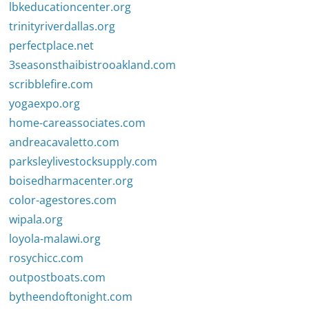
lbkeducationcenter.org
trinityriverdallas.org
perfectplace.net
3seasonsthaibistrooakland.com
scribblefire.com
yogaexpo.org
home-careassociates.com
andreacavaletto.com
parksleylivestocksupply.com
boisedharmacenter.org
color-agestores.com
wipala.org
loyola-malawi.org
rosychicc.com
outpostboats.com
bytheendoftonight.com