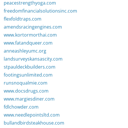
peacestrengthyoga.com
freedomfinancialsolutionsinc.com
flexfoldtraps.com
amendsracingengines.com
www.kortormorthai.com
www.fatandqueer.com
anneashleyumc.org
landsurveyskansascity.com
stpauldeckbuilders.com
footingsunlimited.com
runsnoqualmie.com
www.docsdrugs.com
www.margiesdiner.com
fdlchowder.com
www.needlepointsltd.com
bullandbirdsteakhouse.com