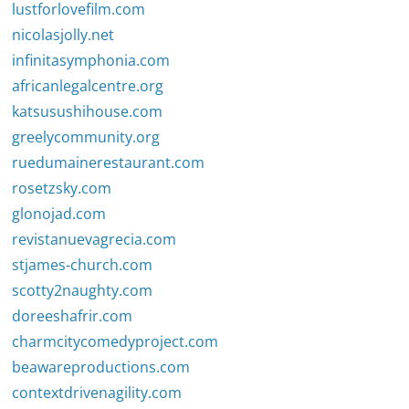
lustforlovefilm.com
nicolasjolly.net
infinitasymphonia.com
africanlegalcentre.org
katsusushihouse.com
greelycommunity.org
ruedumainerestaurant.com
rosetzsky.com
glonojad.com
revistanuevagrecia.com
stjames-church.com
scotty2naughty.com
doreeshafrir.com
charmcitycomedyproject.com
beawareproductions.com
contextdrivenagility.com