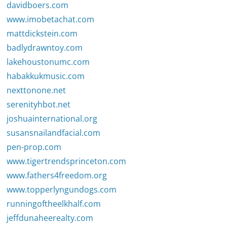
davidboers.com
www.imobetachat.com
mattdickstein.com
badlydrawntoy.com
lakehoustonumc.com
habakkukmusic.com
nexttonone.net
serenityhbot.net
joshuainternational.org
susansnailandfacial.com
pen-prop.com
www.tigertrendsprinceton.com
www.fathers4freedom.org
www.topperlyngundogs.com
runningoftheelkhalf.com
jeffdunaheerealty.com