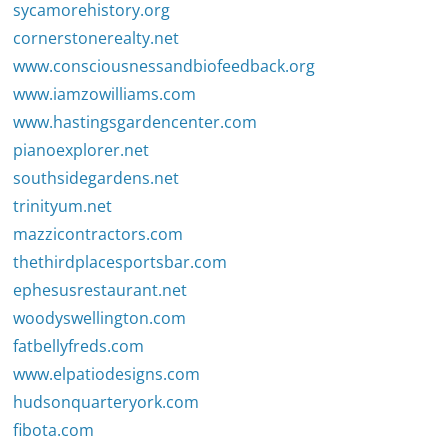
sycamorehistory.org
cornerstonerealty.net
www.consciousnessandbiofeedback.org
www.iamzowilliams.com
www.hastingsgardencenter.com
pianoexplorer.net
southsidegardens.net
trinityum.net
mazzicontractors.com
thethirdplacesportsbar.com
ephesusrestaurant.net
woodyswellington.com
fatbellyfreds.com
www.elpatiodesigns.com
hudsonquarteryork.com
fibota.com