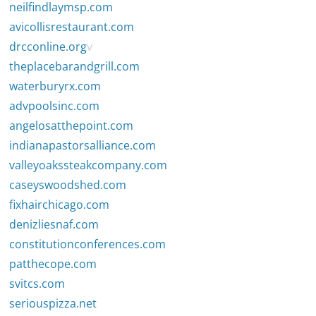
neilfindlaymsp.com
avicollisrestaurant.com
drcconline.org
v
theplacebarandgrill.com
waterburyrx.com
advpoolsinc.com
angelosatthepoint.com
indianapastorsalliance.com
valleyoakssteakcompany.com
caseyswoodshed.com
fixhairchicago.com
denizliesnaf.com
constitutionconferences.com
patthecope.com
svitcs.com
seriouspizza.net