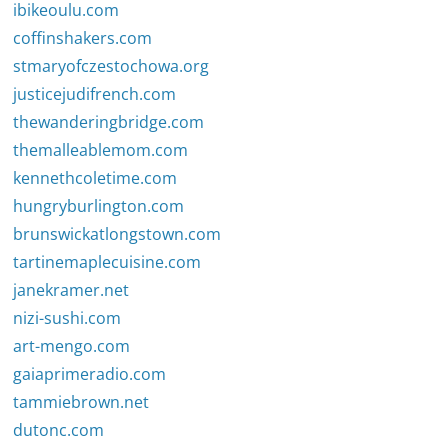
ibikeoulu.com
coffinshakers.com
stmaryofczestochowa.org
justicejudifrench.com
thewanderingbridge.com
themalleablemom.com
kennethcoletime.com
hungryburlington.com
brunswickatlongstown.com
tartinemaplecuisine.com
janekramer.net
nizi-sushi.com
art-mengo.com
gaiaprimeradio.com
tammiebrown.net
dutonc.com