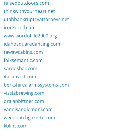
raisedoutdoors.com
thinkwithyourheart.net
utahbankruptcyattorneys.net
irocknroll.com
www.wordoflife2000.org
idahosquaredancing.com
tawawcabins.com
folksemantic.com
sardosbar.com
italianvolt.com
berkshirealarmssystems.com
vizslabrewing.com
dralanbittner.com
yannisandlemoni.com
weedpatchgazette.com
kblinc.com