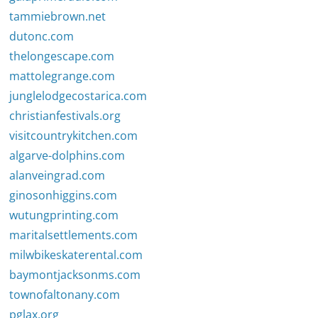
tammiebrown.net
dutonc.com
thelongescape.com
mattolegrange.com
junglelodgecostarica.com
christianfestivals.org
visitcountrykitchen.com
algarve-dolphins.com
alanveingrad.com
ginosonhiggins.com
wutungprinting.com
maritalsettlements.com
milwbikeskaterental.com
baymontjacksonms.com
townofaltonany.com
pglax.org