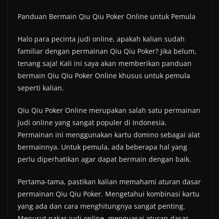
Panduan Bermain Qiu Qiu Poker Online untuk Pemula
Halo para pecinta judi online, apakah kalian sudah
familiar dengan permainan Qiu Qiu Poker? Jika belum,
tenang saja! Kali ini saya akan memberikan panduan
bermain Qiu Qiu Poker Online khusus untuk pemula
seperti kalian.
Qiu Qiu Poker Online merupakan salah satu permainan
judi online yang sangat populer di Indonesia.
Permainan ini menggunakan kartu domino sebagai alat
bermainnya. Untuk pemula, ada beberapa hal yang
perlu diperhatikan agar dapat bermain dengan baik.
Pertama-tama, pastikan kalian memahami aturan dasar
permainan Qiu Qiu Poker. Mengetahui kombinasi kartu
yang ada dan cara menghitungnya sangat penting.
Menurut pakar judi online, menguasai aturan dasar