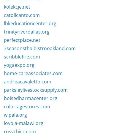
kolekcje.net
catolicanto.com
lbkeducationcenter.org
trinityriverdallas.org
perfectplace.net
3seasonsthaibistrooakland.com
scribblefire.com
yogaexpo.org
home-careassociates.com
andreacavaletto.com
parksleylivestocksupply.com
boisedharmacenter.org
color-agestores.com
wipala.org
loyola-malawi.org
rosychicc.com