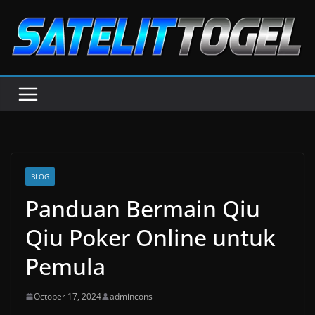
Skip
to
content
BLOG
Panduan Bermain Qiu
Qiu Poker Online untuk
Pemula
October 17, 2024
admincons