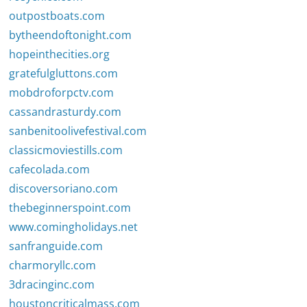
outpostboats.com
bytheendoftonight.com
hopeinthecities.org
gratefulgluttons.com
mobdroforpctv.com
cassandrasturdy.com
sanbenitoolivefestival.com
classicmoviestills.com
cafecolada.com
discoversoriano.com
thebeginnerspoint.com
www.comingholidays.net
sanfranguide.com
charmoryllc.com
3dracinginc.com
houstoncriticalmass.com