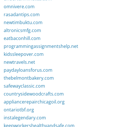
omnivere.com
rasadantips.com
newtimbuktu.com
altronicsmfg.com
eatbaconhill.com
programmingassignmentshelp.net
kidssleepover.com
newtravels.net
paydayloansforus.com
thebelmontbakery.com
safewayclassic.com
countrysidewoodcrafts.com
appliancerepairchicagoil.org
ontariotbf.org
instalegendary.com
keepworkershealthyandsafe.com