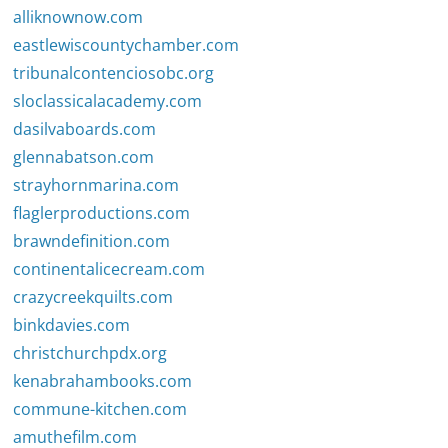
alliknownow.com
eastlewiscountychamber.com
tribunalcontenciosobc.org
sloclassicalacademy.com
dasilvaboards.com
glennabatson.com
strayhornmarina.com
flaglerproductions.com
brawndefinition.com
continentalicecream.com
crazycreekquilts.com
binkdavies.com
christchurchpdx.org
kenabrahambooks.com
commune-kitchen.com
amuthefilm.com