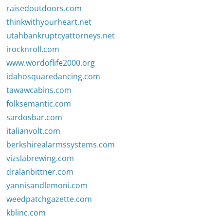
raisedoutdoors.com
thinkwithyourheart.net
utahbankruptcyattorneys.net
irocknroll.com
www.wordoflife2000.org
idahosquaredancing.com
tawawcabins.com
folksemantic.com
sardosbar.com
italianvolt.com
berkshirealarmssystems.com
vizslabrewing.com
dralanbittner.com
yannisandlemoni.com
weedpatchgazette.com
kblinc.com