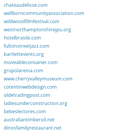
chateaudelisse.com
wellborncommunityassociation.com
wildwoodfilmfestival.com
westnorthamptonshirejpu.org
hotelbrasile.com
fultonstreetjazz.com
bartlettevents.org
moveablecontainer.com
grupolareina.com
www.cherryvalleymuseum.com
cotentinwebdesign.com
oldetradingpost.com
ladiesunderconstruction.org
bebeslectores.com
australiantimberoil.net
dinosfamilyrestaurant.net