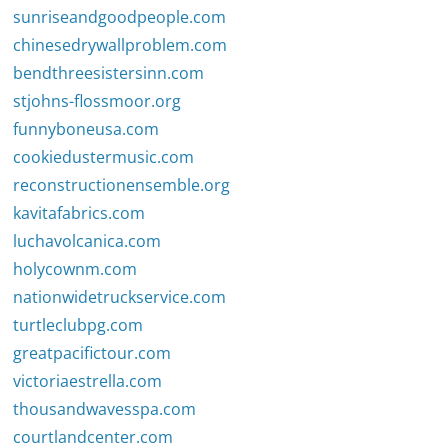
sunriseandgoodpeople.com
chinesedrywallproblem.com
bendthreesistersinn.com
stjohns-flossmoor.org
funnyboneusa.com
cookiedustermusic.com
reconstructionensemble.org
kavitafabrics.com
luchavolcanica.com
holycownm.com
nationwidetruckservice.com
turtleclubpg.com
greatpacifictour.com
victoriaestrella.com
thousandwavesspa.com
courtlandcenter.com