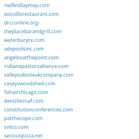
neilfindlaymsp.com
avicollisrestaurant.com
drcconline.org
v
theplacebarandgrill.com
waterburyrx.com
advpoolsinc.com
angelosatthepoint.com
indianapastorsalliance.com
valleyoakssteakcompany.com
caseyswoodshed.com
fixhairchicago.com
denizliesnaf.com
constitutionconferences.com
patthecope.com
svitcs.com
seriouspizza.net