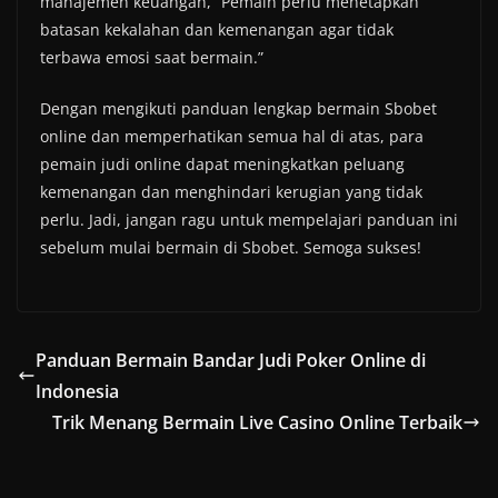
manajemen keuangan, “Pemain perlu menetapkan
batasan kekalahan dan kemenangan agar tidak
terbawa emosi saat bermain.”
Dengan mengikuti panduan lengkap bermain Sbobet
online dan memperhatikan semua hal di atas, para
pemain judi online dapat meningkatkan peluang
kemenangan dan menghindari kerugian yang tidak
perlu. Jadi, jangan ragu untuk mempelajari panduan ini
sebelum mulai bermain di Sbobet. Semoga sukses!
Panduan Bermain Bandar Judi Poker Online di
Indonesia
Trik Menang Bermain Live Casino Online Terbaik