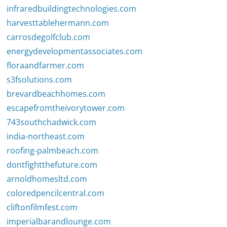
infraredbuildingtechnologies.com
harvesttablehermann.com
carrosdegolfclub.com
energydevelopmentassociates.com
floraandfarmer.com
s3fsolutions.com
brevardbeachhomes.com
escapefromtheivorytower.com
743southchadwick.com
india-northeast.com
roofing-palmbeach.com
dontfightthefuture.com
arnoldhomesltd.com
coloredpencilcentral.com
cliftonfilmfest.com
imperialbarandlounge.com