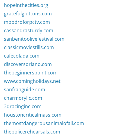
hopeinthecities.org
gratefulgluttons.com
mobdroforpctv.com
cassandrasturdy.com
sanbenitoolivefestival.com
classicmoviestills.com
cafecolada.com
discoversoriano.com
thebeginnerspoint.com
www.comingholidays.net
sanfranguide.com
charmoryllc.com
3dracinginc.com
houstoncriticalmass.com
themostdangerousanimalofall.com
thepolicerehearsals.com