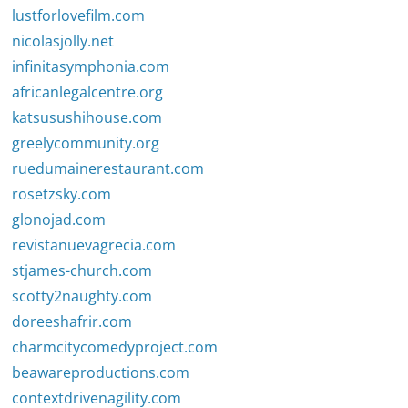
lustforlovefilm.com
nicolasjolly.net
infinitasymphonia.com
africanlegalcentre.org
katsusushihouse.com
greelycommunity.org
ruedumainerestaurant.com
rosetzsky.com
glonojad.com
revistanuevagrecia.com
stjames-church.com
scotty2naughty.com
doreeshafrir.com
charmcitycomedyproject.com
beawareproductions.com
contextdrivenagility.com