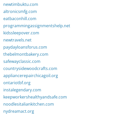
newtimbuktu.com
altronicsmfg.com
eatbaconhill.com
programmingassignmentshelp.net
kidssleepover.com
newtravels.net
paydayloansforus.com
thebelmontbakery.com
safewayclassic.com
countrysidewoodcrafts.com
appliancerepairchicagoil.org
ontariotbf.org
instalegendary.com
keepworkershealthyandsafe.com
noodlesitaliankitchen.com
nydreamact.org