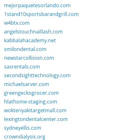
mejorpaquetesorlando.com
1stand10sportsbarandgrill.com
w4btx.com
angelstouchnaillash.com
kabbalahacademy.net
smilondental.com
newstarcollision.com
sasrentals.com
secondsighttechnology.com
michaelsarver.com
greengeckogrocer.com
hlathome-staging.com
wokteriyakitargetmall.com
lexingtondentalcenter.com
sydneyellis.com
crowndialysis.org