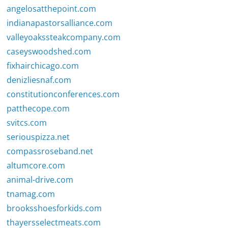
angelosatthepoint.com
indianapastorsalliance.com
valleyoakssteakcompany.com
caseyswoodshed.com
fixhairchicago.com
denizliesnaf.com
constitutionconferences.com
patthecope.com
svitcs.com
seriouspizza.net
compassroseband.net
altumcore.com
animal-drive.com
tnamag.com
brooksshoesforkids.com
thayersselectmeats.com