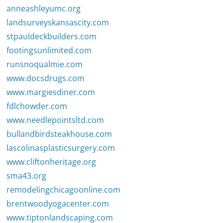
anneashleyumc.org
landsurveyskansascity.com
stpauldeckbuilders.com
footingsunlimited.com
runsnoqualmie.com
www.docsdrugs.com
www.margiesdiner.com
fdlchowder.com
www.needlepointsltd.com
bullandbirdsteakhouse.com
lascolinasplasticsurgery.com
www.cliftonheritage.org
sma43.org
remodelingchicagoonline.com
brentwoodyogacenter.com
www.tiptonlandscaping.com