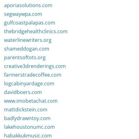
aporiasolutions.com
segwaywpa.com
gulfcoastpalapas.com
thebridgehealthclinics.com
waterlinewriters.org
shameddogan.com
parentsoftots.org
creative3drenderings.com
farmerstradecoffee.com
logcabinyardage.com
davidboers.com
www.imobetachat.com
mattdickstein.com
badlydrawntoy.com
lakehoustonumc.com
habakkukmusic.com