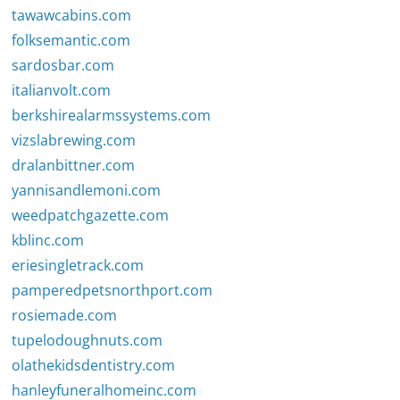
tawawcabins.com
folksemantic.com
sardosbar.com
italianvolt.com
berkshirealarmssystems.com
vizslabrewing.com
dralanbittner.com
yannisandlemoni.com
weedpatchgazette.com
kblinc.com
eriesingletrack.com
pamperedpetsnorthport.com
rosiemade.com
tupelodoughnuts.com
olathekidsdentistry.com
hanleyfuneralhomeinc.com