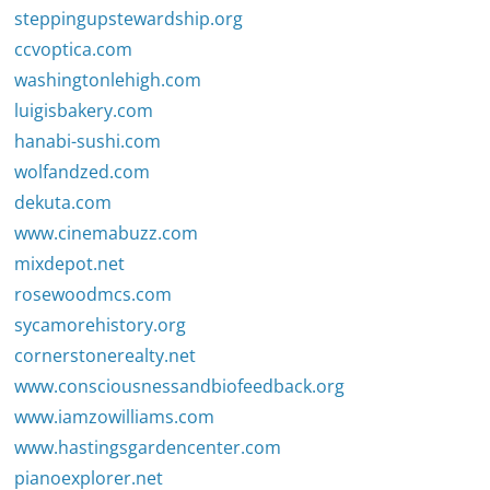
steppingupstewardship.org
ccvoptica.com
washingtonlehigh.com
luigisbakery.com
hanabi-sushi.com
wolfandzed.com
dekuta.com
www.cinemabuzz.com
mixdepot.net
rosewoodmcs.com
sycamorehistory.org
cornerstonerealty.net
www.consciousnessandbiofeedback.org
www.iamzowilliams.com
www.hastingsgardencenter.com
pianoexplorer.net