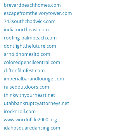
brevardbeachhomes.com
escapefromtheivorytower.com
743southchadwick.com
india-northeast.com
roofing-palmbeach.com
dontfightthefuture.com
arnoldhomesltd.com
coloredpencilcentral.com
cliftonfilmfest.com
imperialbarandlounge.com
raisedoutdoors.com
thinkwithyourheart.net
utahbankruptcyattorneys.net
irocknroll.com
www.wordoflife2000.org
idahosquaredancing.com