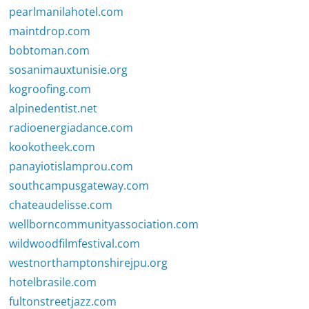
pearlmanilahotel.com
maintdrop.com
bobtoman.com
sosanimauxtunisie.org
kogroofing.com
alpinedentist.net
radioenergiadance.com
kookotheek.com
panayiotislamprou.com
southcampusgateway.com
chateaudelisse.com
wellborncommunityassociation.com
wildwoodfilmfestival.com
westnorthamptonshirejpu.org
hotelbrasile.com
fultonstreetjazz.com