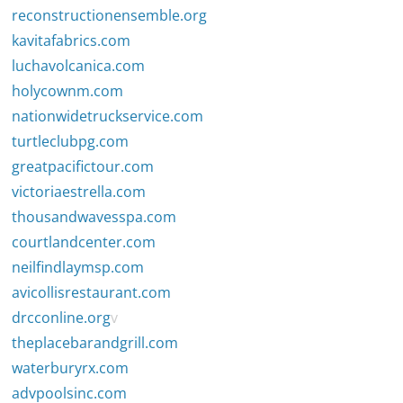
reconstructionensemble.org
kavitafabrics.com
luchavolcanica.com
holycownm.com
nationwidetruckservice.com
turtleclubpg.com
greatpacifictour.com
victoriaestrella.com
thousandwavesspa.com
courtlandcenter.com
neilfindlaymsp.com
avicollisrestaurant.com
drcconline.org
v
theplacebarandgrill.com
waterburyrx.com
advpoolsinc.com