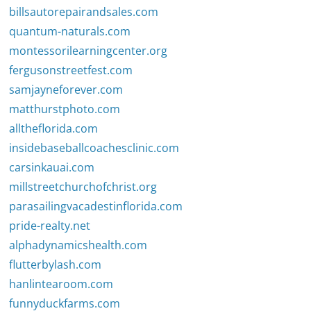
billsautorepairandsales.com
quantum-naturals.com
montessorilearningcenter.org
fergusonstreetfest.com
samjayneforever.com
matthurstphoto.com
alltheflorida.com
insidebaseballcoachesclinic.com
carsinkauai.com
millstreetchurchofchrist.org
parasailingvacadestinflorida.com
pride-realty.net
alphadynamicshealth.com
flutterbylash.com
hanlintearoom.com
funnyduckfarms.com