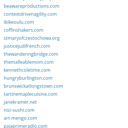
beawareproductions.com
contextdrivenagility.com
ibikeoulu.com
coffinshakers.com
stmaryofczestochowa.org
justicejudifrench.com
thewanderingbridge.com
themalleablemom.com
kennethcoletime.com
hungryburlington.com
brunswickatlongstown.com
tartinemaplecuisine.com
janekramer.net
nizi-sushi.com
art-mengo.com
gaiaprimeradio.com