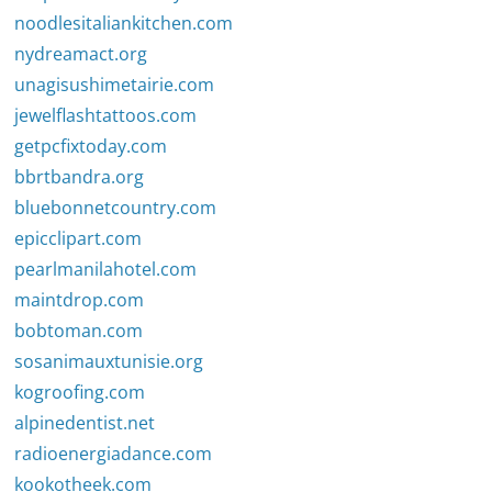
noodlesitaliankitchen.com
nydreamact.org
unagisushimetairie.com
jewelflashtattoos.com
getpcfixtoday.com
bbrtbandra.org
bluebonnetcountry.com
epicclipart.com
pearlmanilahotel.com
maintdrop.com
bobtoman.com
sosanimauxtunisie.org
kogroofing.com
alpinedentist.net
radioenergiadance.com
kookotheek.com