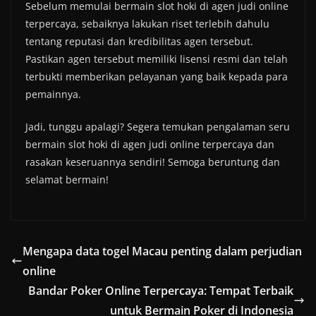
Sebelum memulai bermain slot hoki di agen judi online
terpercaya, sebaiknya lakukan riset terlebih dahulu
tentang reputasi dan kredibilitas agen tersebut.
Pastikan agen tersebut memiliki lisensi resmi dan telah
terbukti memberikan pelayanan yang baik kepada para
pemainnya.
Jadi, tunggu apalagi? Segera temukan pengalaman seru
bermain slot hoki di agen judi online terpercaya dan
rasakan keseruannya sendiri! Semoga beruntung dan
selamat bermain!
Mengapa data togel Macau penting dalam perjudian
online
Bandar Poker Online Terpercaya: Tempat Terbaik
untuk Bermain Poker di Indonesia