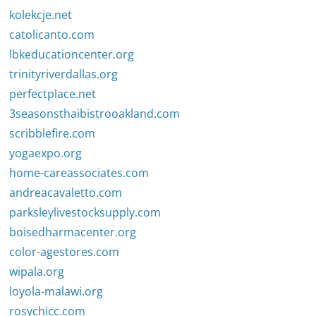
kolekcje.net
catolicanto.com
lbkeducationcenter.org
trinityriverdallas.org
perfectplace.net
3seasonsthaibistrooakland.com
scribblefire.com
yogaexpo.org
home-careassociates.com
andreacavaletto.com
parksleylivestocksupply.com
boisedharmacenter.org
color-agestores.com
wipala.org
loyola-malawi.org
rosychicc.com