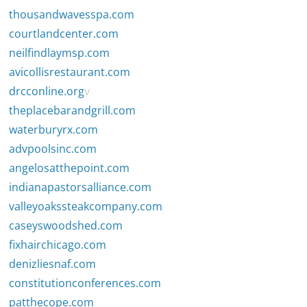
thousandwavesspa.com
courtlandcenter.com
neilfindlaymsp.com
avicollisrestaurant.com
drcconline.org
v
theplacebarandgrill.com
waterburyrx.com
advpoolsinc.com
angelosatthepoint.com
indianapastorsalliance.com
valleyoakssteakcompany.com
caseyswoodshed.com
fixhairchicago.com
denizliesnaf.com
constitutionconferences.com
patthecope.com