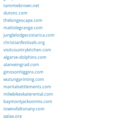
tammiebrown.net
dutonc.com
thelongescape.com
mattolegrange.com
junglelodgecostarica.com
christianfestivals.org
visitcountrykitchen.com
algarve-dolphins.com
alanveingrad.com
ginosonhiggins.com
wutungprinting.com
maritalsettlements.com
milwbikeskaterental.com
baymontjacksonms.com
townofaltonany.com
pglax.org