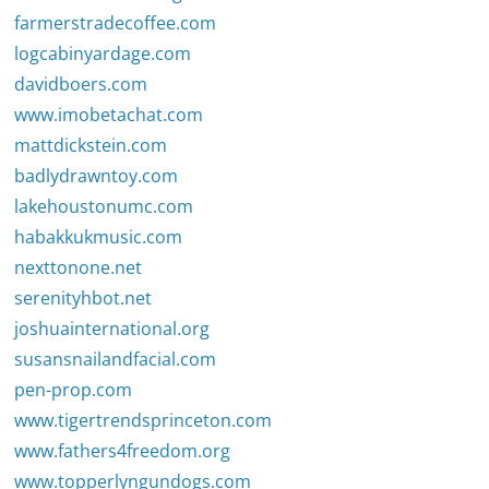
farmerstradecoffee.com
logcabinyardage.com
davidboers.com
www.imobetachat.com
mattdickstein.com
badlydrawntoy.com
lakehoustonumc.com
habakkukmusic.com
nexttonone.net
serenityhbot.net
joshuainternational.org
susansnailandfacial.com
pen-prop.com
www.tigertrendsprinceton.com
www.fathers4freedom.org
www.topperlyngundogs.com