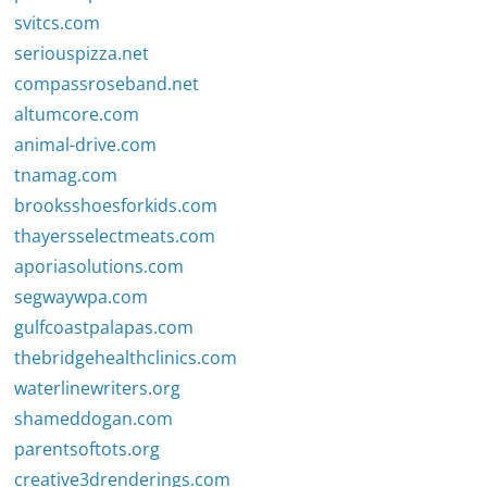
svitcs.com
seriouspizza.net
compassroseband.net
altumcore.com
animal-drive.com
tnamag.com
brooksshoesforkids.com
thayersselectmeats.com
aporiasolutions.com
segwaywpa.com
gulfcoastpalapas.com
thebridgehealthclinics.com
waterlinewriters.org
shameddogan.com
parentsoftots.org
creative3drenderings.com