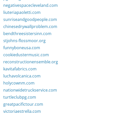
negativespacecleveland.com
liuteriapaoletti.com
sunriseandgoodpeople.com
chinesedrywallproblem.com
bendthreesistersinn.com
stjohns-flossmoor.org
funnyboneusa.com
cookiedustermusic.com
reconstructionensemble.org
kavitafabrics.com
luchavolcanica.com
holycownm.com
nationwidetruckservice.com
turtleclubpg.com
greatpacifictour.com
victoriaestrella.com