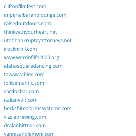
cliftonfilmfest.com
imperialbarandlounge.com
raisedoutdoors.com
thinkwithyourheart.net
utahbankruptcyattorneys.net
irocknroll.com
www.wordoflife2000.org
idahosquaredancing.com
tawawcabins.com
folksemantic.com
sardosbar.com
italianvolt.com
berkshirealarmssystems.com
vizslabrewing.com
dralanbittner.com
yannisandlemoni.com