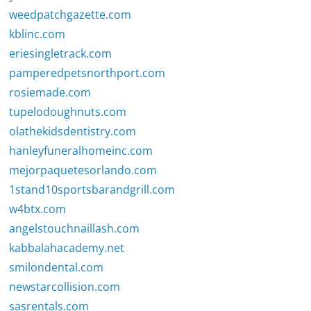
weedpatchgazette.com
kblinc.com
eriesingletrack.com
pamperedpetsnorthport.com
rosiemade.com
tupelodoughnuts.com
olathekidsdentistry.com
hanleyfuneralhomeinc.com
mejorpaquetesorlando.com
1stand10sportsbarandgrill.com
w4btx.com
angelstouchnaillash.com
kabbalahacademy.net
smilondental.com
newstarcollision.com
sasrentals.com