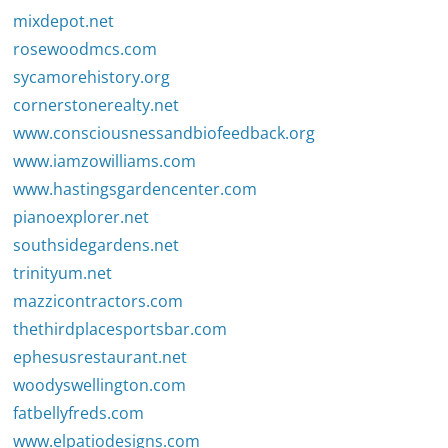
mixdepot.net
rosewoodmcs.com
sycamorehistory.org
cornerstonerealty.net
www.consciousnessandbiofeedback.org
www.iamzowilliams.com
www.hastingsgardencenter.com
pianoexplorer.net
southsidegardens.net
trinityum.net
mazzicontractors.com
thethirdplacesportsbar.com
ephesusrestaurant.net
woodyswellington.com
fatbellyfreds.com
www.elpatiodesigns.com