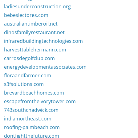
ladiesunderconstruction.org
bebeslectores.com
australiantimberoil.net
dinosfamilyrestaurant.net
infraredbuildingtechnologies.com
harvesttablehermann.com
carrosdegolfclub.com
energydevelopmentassociates.com
floraandfarmer.com
s3fsolutions.com
brevardbeachhomes.com
escapefromtheivorytower.com
743southchadwick.com
india-northeast.com
roofing-palmbeach.com
dontfightthefuture.com