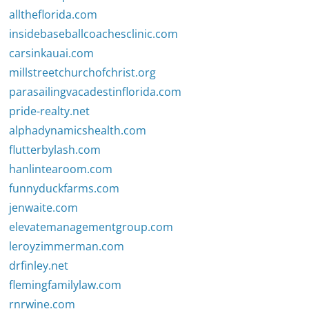
alltheflorida.com
insidebaseballcoachesclinic.com
carsinkauai.com
millstreetchurchofchrist.org
parasailingvacadestinflorida.com
pride-realty.net
alphadynamicshealth.com
flutterbylash.com
hanlintearoom.com
funnyduckfarms.com
jenwaite.com
elevatemanagementgroup.com
leroyzimmerman.com
drfinley.net
flemingfamilylaw.com
rnrwine.com