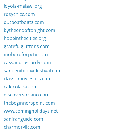
loyola-malawi.org
rosychicc.com
outpostboats.com
bytheendoftonight.com
hopeinthecities.org
gratefulgluttons.com
mobdroforpctv.com
cassandrasturdy.com
sanbenitoolivefestival.com
classicmoviestills.com
cafecolada.com
discoversoriano.com
thebeginnerspoint.com
www.comingholidays.net
sanfranguide.com
charmoryllc.com