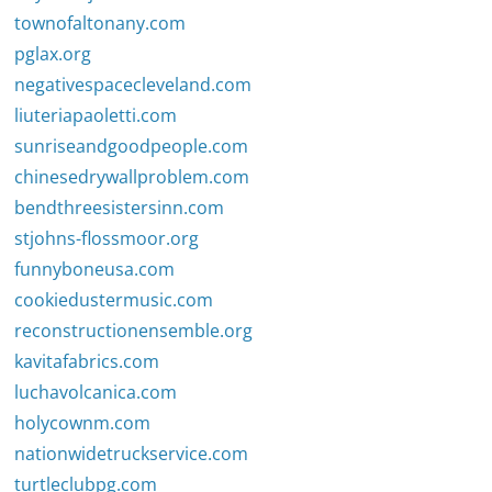
townofaltonany.com
pglax.org
negativespacecleveland.com
liuteriapaoletti.com
sunriseandgoodpeople.com
chinesedrywallproblem.com
bendthreesistersinn.com
stjohns-flossmoor.org
funnyboneusa.com
cookiedustermusic.com
reconstructionensemble.org
kavitafabrics.com
luchavolcanica.com
holycownm.com
nationwidetruckservice.com
turtleclubpg.com