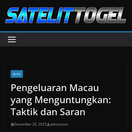
Skip
to
content
BLOG
Pengeluaran Macau
yang Menguntungkan:
Taktik dan Saran
December 25, 2025
admincons