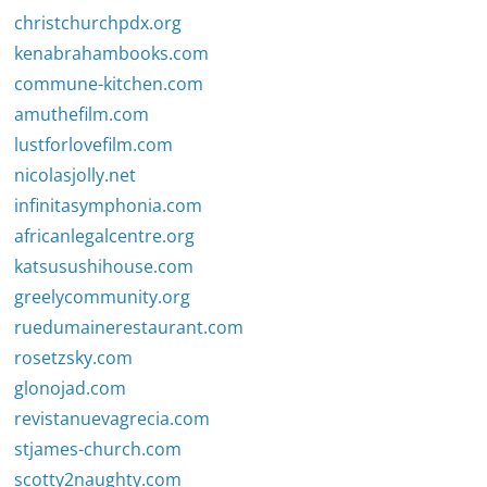
christchurchpdx.org
kenabrahambooks.com
commune-kitchen.com
amuthefilm.com
lustforlovefilm.com
nicolasjolly.net
infinitasymphonia.com
africanlegalcentre.org
katsusushihouse.com
greelycommunity.org
ruedumainerestaurant.com
rosetzsky.com
glonojad.com
revistanuevagrecia.com
stjames-church.com
scotty2naughty.com