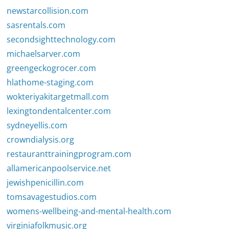
newstarcollision.com
sasrentals.com
secondsighttechnology.com
michaelsarver.com
greengeckogrocer.com
hlathome-staging.com
wokteriyakitargetmall.com
lexingtondentalcenter.com
sydneyellis.com
crowndialysis.org
restauranttrainingprogram.com
allamericanpoolservice.net
jewishpenicillin.com
tomsavagestudios.com
womens-wellbeing-and-mental-health.com
virginiafolkmusic.org