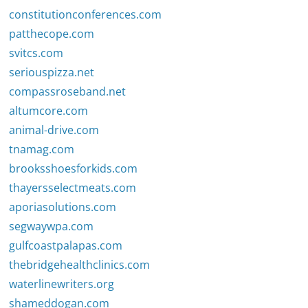
constitutionconferences.com
patthecope.com
svitcs.com
seriouspizza.net
compassroseband.net
altumcore.com
animal-drive.com
tnamag.com
brooksshoesforkids.com
thayersselectmeats.com
aporiasolutions.com
segwaywpa.com
gulfcoastpalapas.com
thebridgehealthclinics.com
waterlinewriters.org
shameddogan.com