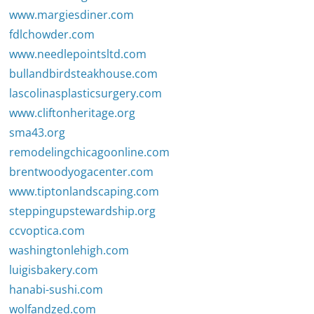
www.margiesdiner.com
fdlchowder.com
www.needlepointsltd.com
bullandbirdsteakhouse.com
lascolinasplasticsurgery.com
www.cliftonheritage.org
sma43.org
remodelingchicagoonline.com
brentwoodyogacenter.com
www.tiptonlandscaping.com
steppingupstewardship.org
ccvoptica.com
washingtonlehigh.com
luigisbakery.com
hanabi-sushi.com
wolfandzed.com