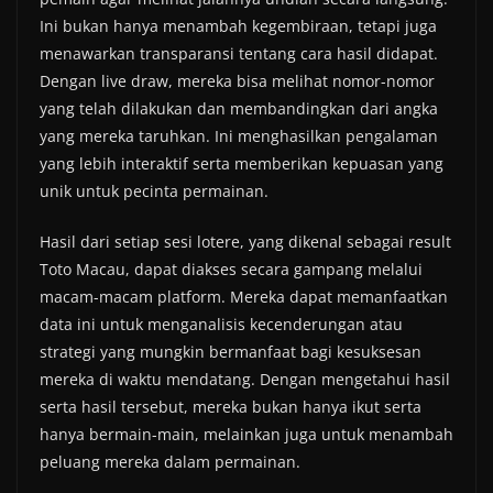
Ini bukan hanya menambah kegembiraan, tetapi juga
menawarkan transparansi tentang cara hasil didapat.
Dengan live draw, mereka bisa melihat nomor-nomor
yang telah dilakukan dan membandingkan dari angka
yang mereka taruhkan. Ini menghasilkan pengalaman
yang lebih interaktif serta memberikan kepuasan yang
unik untuk pecinta permainan.
Hasil dari setiap sesi lotere, yang dikenal sebagai result
Toto Macau, dapat diakses secara gampang melalui
macam-macam platform. Mereka dapat memanfaatkan
data ini untuk menganalisis kecenderungan atau
strategi yang mungkin bermanfaat bagi kesuksesan
mereka di waktu mendatang. Dengan mengetahui hasil
serta hasil tersebut, mereka bukan hanya ikut serta
hanya bermain-main, melainkan juga untuk menambah
peluang mereka dalam permainan.