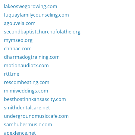
lakeoswegorowing.com
fuquayfamilycounseling.com
agouveia.com
secondbaptistchurchofolathe.org
mymseo.org
chhpac.com
dharmadogtraining.com
motionaudiotx.com
rttl.me
rescomheating.com
mimiweddings.com
besthostinnkansascity.com
smithdentalcare.net
undergroundmusiccafe.com
samhubermusic.com
apexfence.net