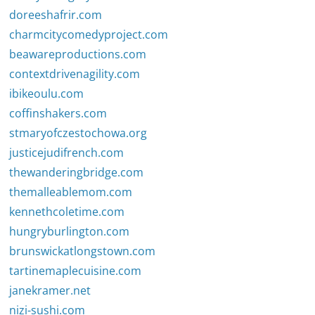
doreeshafrir.com
charmcitycomedyproject.com
beawareproductions.com
contextdrivenagility.com
ibikeoulu.com
coffinshakers.com
stmaryofczestochowa.org
justicejudifrench.com
thewanderingbridge.com
themalleablemom.com
kennethcoletime.com
hungryburlington.com
brunswickatlongstown.com
tartinemaplecuisine.com
janekramer.net
nizi-sushi.com