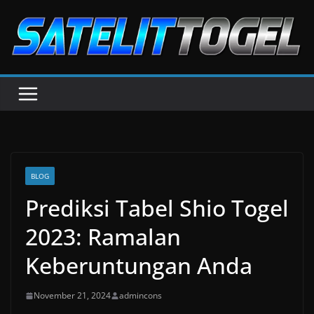
Skip
to
content
BLOG
Prediksi Tabel Shio Togel
2023: Ramalan
Keberuntungan Anda
November 21, 2024
admincons