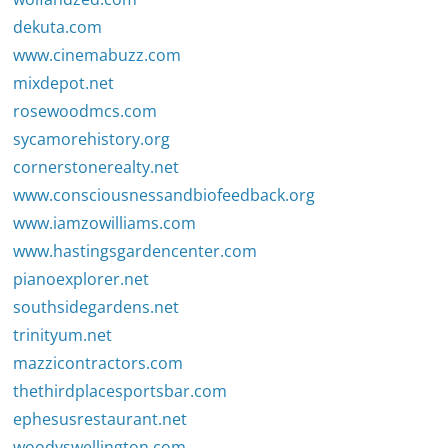
dekuta.com
www.cinemabuzz.com
mixdepot.net
rosewoodmcs.com
sycamorehistory.org
cornerstonerealty.net
www.consciousnessandbiofeedback.org
www.iamzowilliams.com
www.hastingsgardencenter.com
pianoexplorer.net
southsidegardens.net
trinityum.net
mazzicontractors.com
thethirdplacesportsbar.com
ephesusrestaurant.net
woodyswellington.com