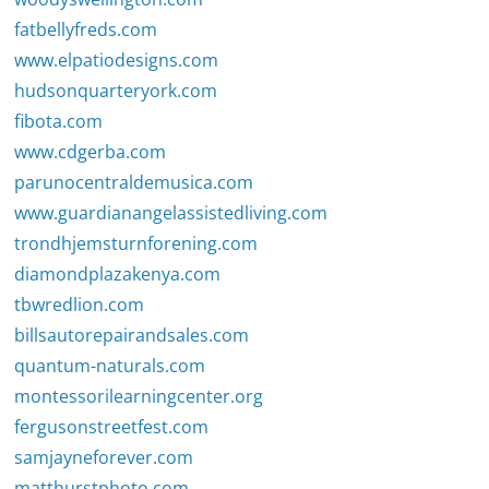
fatbellyfreds.com
www.elpatiodesigns.com
hudsonquarteryork.com
fibota.com
www.cdgerba.com
parunocentraldemusica.com
www.guardianangelassistedliving.com
trondhjemsturnforening.com
diamondplazakenya.com
tbwredlion.com
billsautorepairandsales.com
quantum-naturals.com
montessorilearningcenter.org
fergusonstreetfest.com
samjayneforever.com
matthurstphoto.com