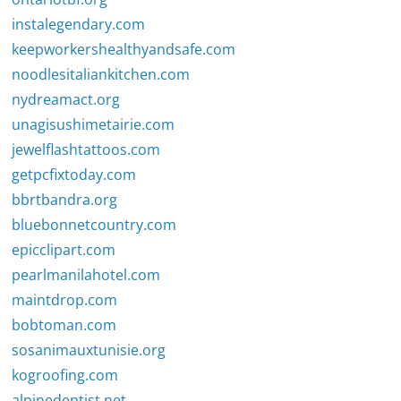
instalegendary.com
keepworkershealthyandsafe.com
noodlesitaliankitchen.com
nydreamact.org
unagisushimetairie.com
jewelflashtattoos.com
getpcfixtoday.com
bbrtbandra.org
bluebonnetcountry.com
epicclipart.com
pearlmanilahotel.com
maintdrop.com
bobtoman.com
sosanimauxtunisie.org
kogroofing.com
alpinedentist.net