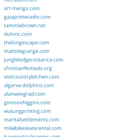
art-mengo.com
gaiaprimeradio.com
tammiebrown.net
dutonc.com
thelongescape.com
mattolegrange.com
junglelodgecostarica.com
christianfestivals.org
visitcountrykitchen.com
algarve-dolphins.com
alanveingrad.com
ginosonhiggins.com
wutungprinting.com
maritalsettlements.com
milwbikeskaterental.com
baymontjacksonms.com