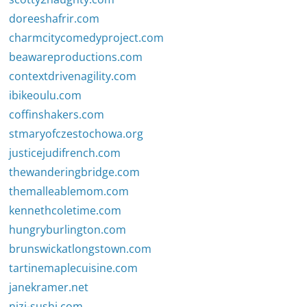
doreeshafrir.com
charmcitycomedyproject.com
beawareproductions.com
contextdrivenagility.com
ibikeoulu.com
coffinshakers.com
stmaryofczestochowa.org
justicejudifrench.com
thewanderingbridge.com
themalleablemom.com
kennethcoletime.com
hungryburlington.com
brunswickatlongstown.com
tartinemaplecuisine.com
janekramer.net
nizi-sushi.com