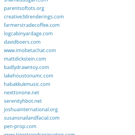
parentsoftots.org
creative3drenderings.com
farmerstradecoffee.com
logcabinyardage.com
davidboers.com
www.imobetachat.com
mattdickstein.com
badlydrawntoy.com
lakehoustonumc.com
habakkukmusic.com
nexttonone.net
serenityhbot.net
joshuainternational.org
susansnailandfacial.com
pen-prop.com
www.tigertrendsprinceton.com