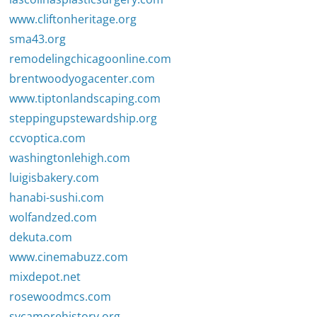
www.cliftonheritage.org
sma43.org
remodelingchicagoonline.com
brentwoodyogacenter.com
www.tiptonlandscaping.com
steppingupstewardship.org
ccvoptica.com
washingtonlehigh.com
luigisbakery.com
hanabi-sushi.com
wolfandzed.com
dekuta.com
www.cinemabuzz.com
mixdepot.net
rosewoodmcs.com
sycamorehistory.org