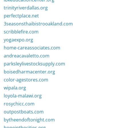
trinityriverdallas.org
perfectplace.net
3seasonsthaibistrooakland.com
scribblefire.com
yogaexpo.org
home-careassociates.com
andreacavaletto.com
parksleylivestocksupply.com
boisedharmacenter.org
color-agestores.com
wipala.org
loyola-malawi.org
rosychicc.com
outpostboats.com
bytheendoftonight.com
hopeinthecities.org