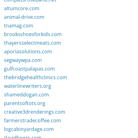
altumcore.com
animal-drive.com
tnamag.com
brooksshoesforkids.com
thayersselectmeats.com
aporiasolutions.com
segwaywpa.com
gulfcoastpalapas.com
thebridgehealthclinics.com
waterlinewriters.org
shameddogan.com
parentsoftots.org
creative3drenderings.com
farmerstradecoffee.com
logcabinyardage.com
davidboers.com