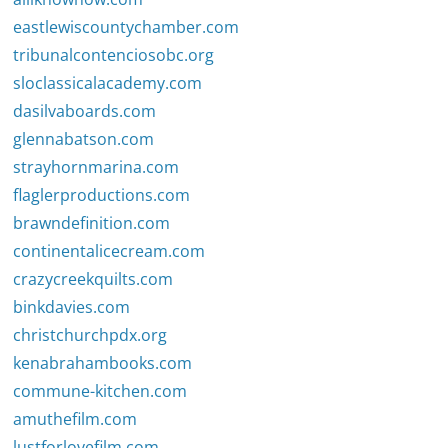
eastlewiscountychamber.com
tribunalcontenciosobc.org
sloclassicalacademy.com
dasilvaboards.com
glennabatson.com
strayhornmarina.com
flaglerproductions.com
brawndefinition.com
continentalicecream.com
crazycreekquilts.com
binkdavies.com
christchurchpdx.org
kenabrahambooks.com
commune-kitchen.com
amuthefilm.com
lustforlovefilm.com