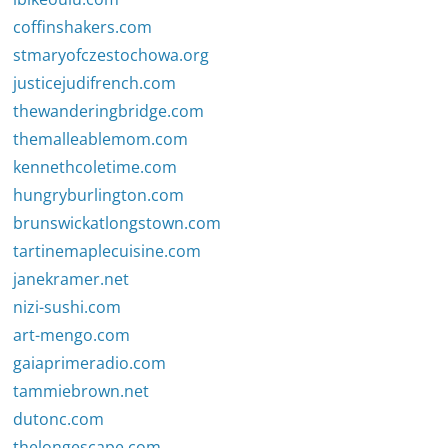
coffinshakers.com
stmaryofczestochowa.org
justicejudifrench.com
thewanderingbridge.com
themalleablemom.com
kennethcoletime.com
hungryburlington.com
brunswickatlongstown.com
tartinemaplecuisine.com
janekramer.net
nizi-sushi.com
art-mengo.com
gaiaprimeradio.com
tammiebrown.net
dutonc.com
thelongescape.com