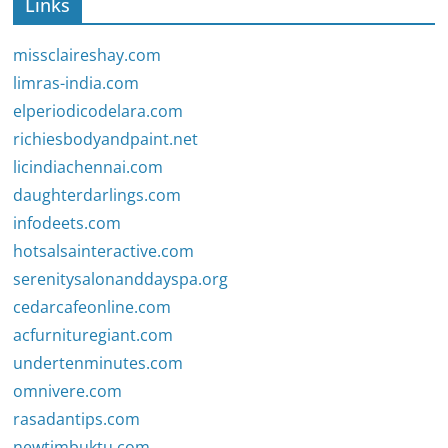
Links
missclaireshay.com
limras-india.com
elperiodicodelara.com
richiesbodyandpaint.net
licindiachennai.com
daughterdarlings.com
infodeets.com
hotsalsainteractive.com
serenitysalonanddayspa.org
cedarcafeonline.com
acfurnituregiant.com
undertenminutes.com
omnivere.com
rasadantips.com
newtimbuktu.com