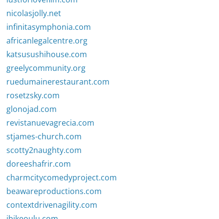
nicolasjolly.net
infinitasymphonia.com
africanlegalcentre.org
katsusushihouse.com
greelycommunity.org
ruedumainerestaurant.com
rosetzsky.com
glonojad.com
revistanuevagrecia.com
stjames-church.com
scotty2naughty.com
doreeshafrir.com
charmcitycomedyproject.com
beawareproductions.com
contextdrivenagility.com
ibikeoulu.com