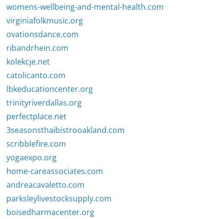
womens-wellbeing-and-mental-health.com
virginiafolkmusic.org
ovationsdance.com
ribandrhein.com
kolekcje.net
catolicanto.com
lbkeducationcenter.org
trinityriverdallas.org
perfectplace.net
3seasonsthaibistrooakland.com
scribblefire.com
yogaexpo.org
home-careassociates.com
andreacavaletto.com
parksleylivestocksupply.com
boisedharmacenter.org