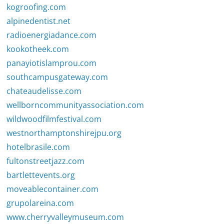
kogroofing.com
alpinedentist.net
radioenergiadance.com
kookotheek.com
panayiotislamprou.com
southcampusgateway.com
chateaudelisse.com
wellborncommunityassociation.com
wildwoodfilmfestival.com
westnorthamptonshirejpu.org
hotelbrasile.com
fultonstreetjazz.com
bartlettevents.org
moveablecontainer.com
grupolareina.com
www.cherryvalleymuseum.com