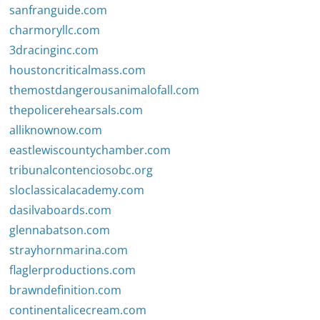
sanfranguide.com
charmoryllc.com
3dracinginc.com
houstoncriticalmass.com
themostdangerousanimalofall.com
thepolicerehearsals.com
alliknownow.com
eastlewiscountychamber.com
tribunalcontenciosobc.org
sloclassicalacademy.com
dasilvaboards.com
glennabatson.com
strayhornmarina.com
flaglerproductions.com
brawndefinition.com
continentalicecream.com