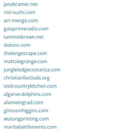
janekramer.net
nizi-sushi.com
art-mengo.com
gaiaprimeradio.com
tammiebrown.net
dutonc.com
thelongescape.com
mattolegrange.com
junglelodgecostarica.com
christianfestivals.org
visitcountrykitchen.com
algarve-dolphins.com
alanveingrad.com
ginosonhiggins.com
wutungprinting.com
maritalsettlements.com