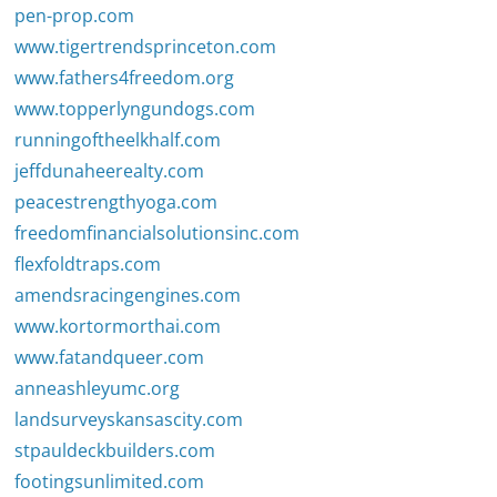
pen-prop.com
www.tigertrendsprinceton.com
www.fathers4freedom.org
www.topperlyngundogs.com
runningoftheelkhalf.com
jeffdunaheerealty.com
peacestrengthyoga.com
freedomfinancialsolutionsinc.com
flexfoldtraps.com
amendsracingengines.com
www.kortormorthai.com
www.fatandqueer.com
anneashleyumc.org
landsurveyskansascity.com
stpauldeckbuilders.com
footingsunlimited.com