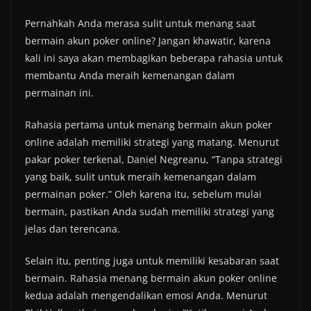
Pernahkah Anda merasa sulit untuk menang saat
bermain akun poker online? Jangan khawatir, karena
kali ini saya akan membagikan beberapa rahasia untuk
membantu Anda meraih kemenangan dalam
permainan ini.
Rahasia pertama untuk menang bermain akun poker
online adalah memiliki strategi yang matang. Menurut
pakar poker terkenal, Daniel Negreanu, “Tanpa strategi
yang baik, sulit untuk meraih kemenangan dalam
permainan poker.” Oleh karena itu, sebelum mulai
bermain, pastikan Anda sudah memiliki strategi yang
jelas dan terencana.
Selain itu, penting juga untuk memiliki kesabaran saat
bermain. Rahasia menang bermain akun poker online
kedua adalah mengendalikan emosi Anda. Menurut