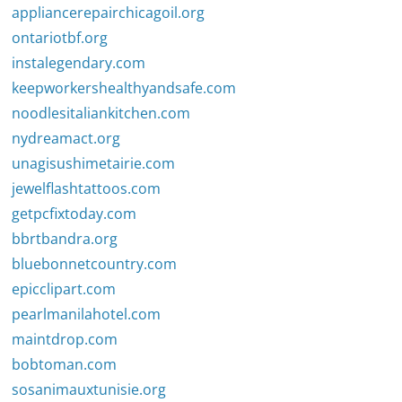
appliancerepairchicagoil.org
ontariotbf.org
instalegendary.com
keepworkershealthyandsafe.com
noodlesitaliankitchen.com
nydreamact.org
unagisushimetairie.com
jewelflashtattoos.com
getpcfixtoday.com
bbrtbandra.org
bluebonnetcountry.com
epicclipart.com
pearlmanilahotel.com
maintdrop.com
bobtoman.com
sosanimauxtunisie.org