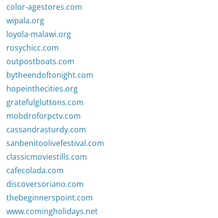
color-agestores.com
wipala.org
loyola-malawi.org
rosychicc.com
outpostboats.com
bytheendoftonight.com
hopeinthecities.org
gratefulgluttons.com
mobdroforpctv.com
cassandrasturdy.com
sanbenitoolivefestival.com
classicmoviestills.com
cafecolada.com
discoversoriano.com
thebeginnerspoint.com
www.comingholidays.net