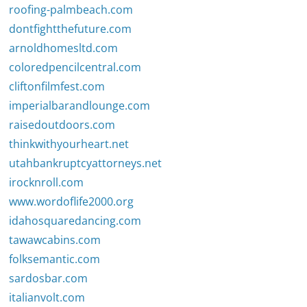
roofing-palmbeach.com
dontfightthefuture.com
arnoldhomesltd.com
coloredpencilcentral.com
cliftonfilmfest.com
imperialbarandlounge.com
raisedoutdoors.com
thinkwithyourheart.net
utahbankruptcyattorneys.net
irocknroll.com
www.wordoflife2000.org
idahosquaredancing.com
tawawcabins.com
folksemantic.com
sardosbar.com
italianvolt.com