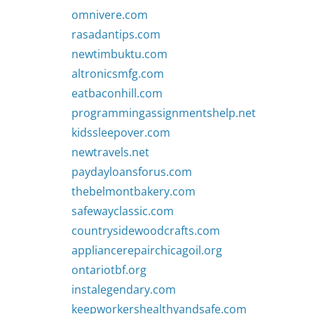
omnivere.com
rasadantips.com
newtimbuktu.com
altronicsmfg.com
eatbaconhill.com
programmingassignmentshelp.net
kidssleepover.com
newtravels.net
paydayloansforus.com
thebelmontbakery.com
safewayclassic.com
countrysidewoodcrafts.com
appliancerepairchicagoil.org
ontariotbf.org
instalegendary.com
keepworkershealthyandsafe.com