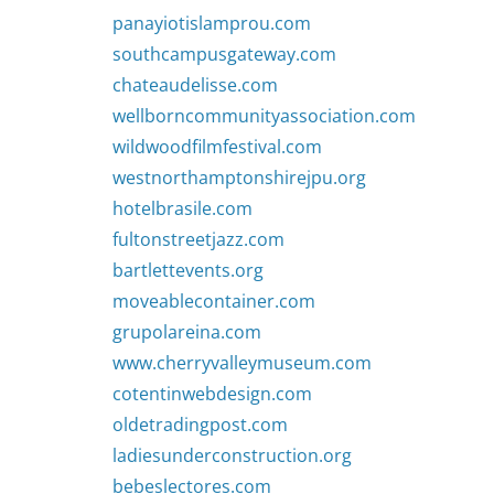
panayiotislamprou.com
southcampusgateway.com
chateaudelisse.com
wellborncommunityassociation.com
wildwoodfilmfestival.com
westnorthamptonshirejpu.org
hotelbrasile.com
fultonstreetjazz.com
bartlettevents.org
moveablecontainer.com
grupolareina.com
www.cherryvalleymuseum.com
cotentinwebdesign.com
oldetradingpost.com
ladiesunderconstruction.org
bebeslectores.com