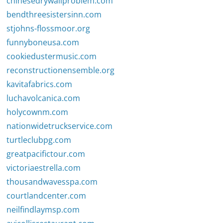
chinesedrywallproblem.com
bendthreesistersinn.com
stjohns-flossmoor.org
funnyboneusa.com
cookiedustermusic.com
reconstructionensemble.org
kavitafabrics.com
luchavolcanica.com
holycownm.com
nationwidetruckservice.com
turtleclubpg.com
greatpacifictour.com
victoriaestrella.com
thousandwavesspa.com
courtlandcenter.com
neilfindlaymsp.com