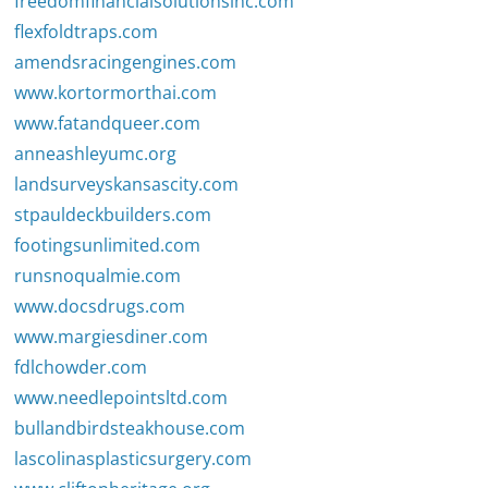
freedomfinancialsolutionsinc.com
flexfoldtraps.com
amendsracingengines.com
www.kortormorthai.com
www.fatandqueer.com
anneashleyumc.org
landsurveyskansascity.com
stpauldeckbuilders.com
footingsunlimited.com
runsnoqualmie.com
www.docsdrugs.com
www.margiesdiner.com
fdlchowder.com
www.needlepointsltd.com
bullandbirdsteakhouse.com
lascolinasplasticsurgery.com