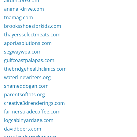
altumcore.com
animal-drive.com
tnamag.com
brooksshoesforkids.com
thayersselectmeats.com
aporiasolutions.com
segwaywpa.com
gulfcoastpalapas.com
thebridgehealthclinics.com
waterlinewriters.org
shameddogan.com
parentsoftots.org
creative3drenderings.com
farmerstradecoffee.com
logcabinyardage.com
davidboers.com