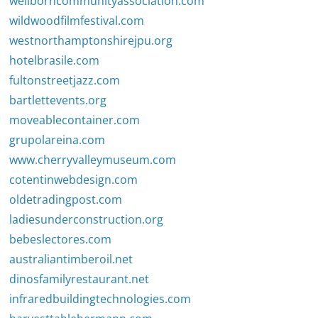
wellborncommunityassociation.com
wildwoodfilmfestival.com
westnorthamptonshirejpu.org
hotelbrasile.com
fultonstreetjazz.com
bartlettevents.org
moveablecontainer.com
grupolareina.com
www.cherryvalleymuseum.com
cotentinwebdesign.com
oldetradingpost.com
ladiesunderconstruction.org
bebeslectores.com
australiantimberoil.net
dinosfamilyrestaurant.net
infraredbuildingtechnologies.com