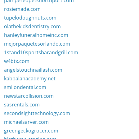
pamperedpetsnorthport.com
rosiemade.com
tupelodoughnuts.com
olathekidsdentistry.com
hanleyfuneralhomeinc.com
mejorpaquetesorlando.com
1stand10sportsbarandgrill.com
w4btx.com
angelstouchnaillash.com
kabbalahacademy.net
smilondental.com
newstarcollision.com
sasrentals.com
secondsighttechnology.com
michaelsarver.com
greengeckogrocer.com