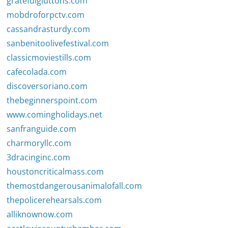
gratefulgluttons.com
mobdroforpctv.com
cassandrasturdy.com
sanbenitoolivefestival.com
classicmoviestills.com
cafecolada.com
discoversoriano.com
thebeginnerspoint.com
www.comingholidays.net
sanfranguide.com
charmoryllc.com
3dracinginc.com
houstoncriticalmass.com
themostdangerousanimalofall.com
thepolicerehearsals.com
alliknownow.com