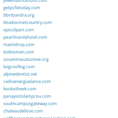
jewelflashtattoos.com
getpcfixtoday.com
bbrtbandra.org
bluebonnetcountry.com
epicclipart.com
pearlmanilahotel.com
maintdrop.com
bobtoman.com
sosanimauxtunisie.org
kogroofing.com
alpinedentist.net
radioenergiadance.com
kookotheek.com
panayiotislamprou.com
southcampusgateway.com
chateaudelisse.com