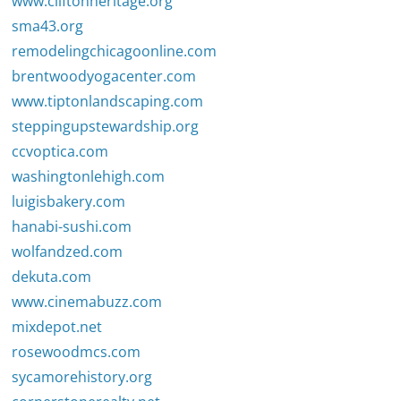
www.cliftonheritage.org
sma43.org
remodelingchicagoonline.com
brentwoodyogacenter.com
www.tiptonlandscaping.com
steppingupstewardship.org
ccvoptica.com
washingtonlehigh.com
luigisbakery.com
hanabi-sushi.com
wolfandzed.com
dekuta.com
www.cinemabuzz.com
mixdepot.net
rosewoodmcs.com
sycamorehistory.org