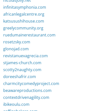
nicolasjolly.net
infinitasymphonia.com
africanlegalcentre.org
katsusushihouse.com
greelycommunity.org
ruedumainerestaurant.com
rosetzsky.com
glonojad.com
revistanuevagrecia.com
stjames-church.com
scotty2naughty.com
doreeshafrir.com
charmcitycomedyproject.com
beawareproductions.com
contextdrivenagility.com
ibikeoulu.com