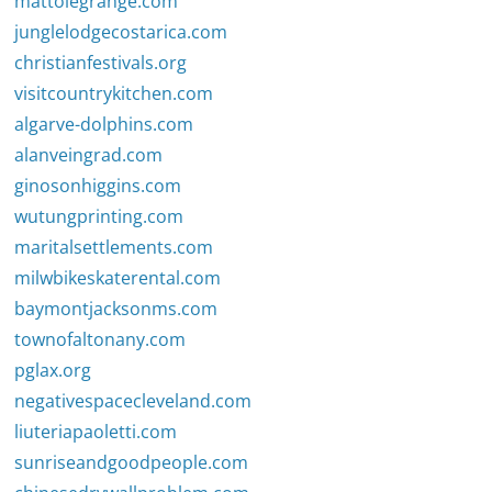
mattolegrange.com
junglelodgecostarica.com
christianfestivals.org
visitcountrykitchen.com
algarve-dolphins.com
alanveingrad.com
ginosonhiggins.com
wutungprinting.com
maritalsettlements.com
milwbikeskaterental.com
baymontjacksonms.com
townofaltonany.com
pglax.org
negativespacecleveland.com
liuteriapaoletti.com
sunriseandgoodpeople.com