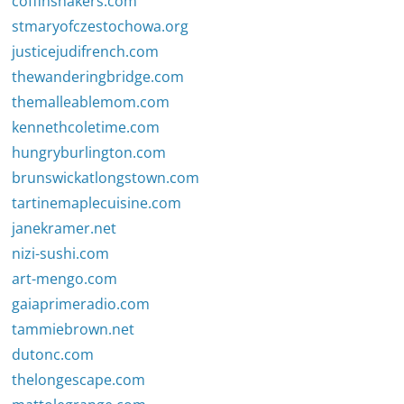
coffinshakers.com
stmaryofczestochowa.org
justicejudifrench.com
thewanderingbridge.com
themalleablemom.com
kennethcoletime.com
hungryburlington.com
brunswickatlongstown.com
tartinemaplecuisine.com
janekramer.net
nizi-sushi.com
art-mengo.com
gaiaprimeradio.com
tammiebrown.net
dutonc.com
thelongescape.com