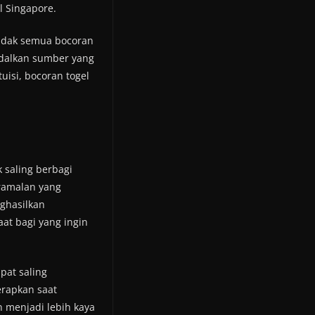
 Singapore.
Tidak semua bocoran
ndalkan sumber yang
uisi, bocoran togel
 saling berbagi
 ramalan yang
nghasilkan
at bagi yang ingin
pat saling
erapkan saat
n menjadi lebih kaya