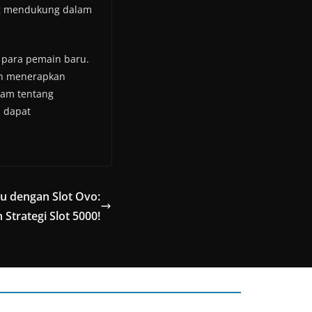
ing mendukung dalam
i para pemain baru.
an menerapkan
lam tentang
 dapat
u dengan Slot Ovo:
Strategi Slot 5000!