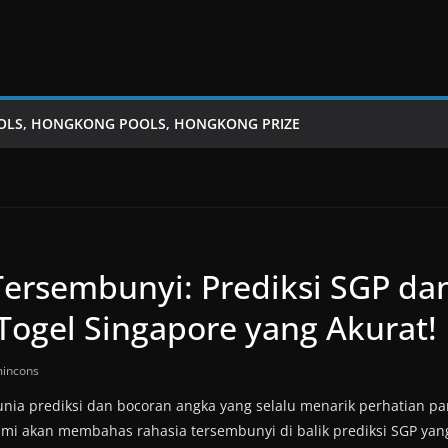
 POOLS, HONGKONG POOLS, HONGKONG PRIZE
Tersembunyi: Prediksi SGP da
Togel Singapore yang Akurat!
incons
unia prediksi dan bocoran angka yang selalu menarik perhatian p
kami akan membahas rahasia tersembunyi di balik prediksi SGP yang