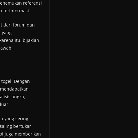
menemukan referensi
 terinformasi.
t dari forum dan
n yang
arena itu, bijaklah
jawab.
a togel. Dengan
k mendapatkan
alisis angka,
luar.
a yang sering
saling bertukar
api juga memberikan