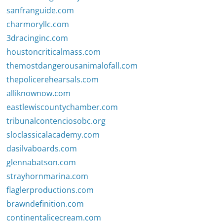
sanfranguide.com
charmoryllc.com
3dracinginc.com
houstoncriticalmass.com
themostdangerousanimalofall.com
thepolicerehearsals.com
alliknownow.com
eastlewiscountychamber.com
tribunalcontenciosobc.org
sloclassicalacademy.com
dasilvaboards.com
glennabatson.com
strayhornmarina.com
flaglerproductions.com
brawndefinition.com
continentalicecream.com