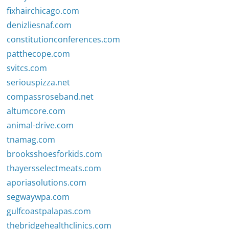
fixhairchicago.com
denizliesnaf.com
constitutionconferences.com
patthecope.com
svitcs.com
seriouspizza.net
compassroseband.net
altumcore.com
animal-drive.com
tnamag.com
brooksshoesforkids.com
thayersselectmeats.com
aporiasolutions.com
segwaywpa.com
gulfcoastpalapas.com
thebridgehealthclinics.com