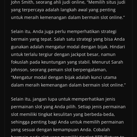
John Smith, seorang ahli judi online, “Memilih situs judi
yang terpercaya adalah langkah awal yang penting
untuk meraih kemenangan dalam bermain slot online.”
Selain itu, Anda juga perlu memperhatikan strategi
bermain yang tepat. Salah satu strategi yang bisa Anda
gunakan adalah mengatur modal dengan bijak. Hindari
untuk terlalu tergiur dengan jackpot besar, namun
fokuslah pada keuntungan yang stabil. Menurut Sarah
Johnson, seorang pemain slot berpengalaman,
“Mengatur modal dengan bijak adalah kunci utama
dalam meraih kemenangan dalam bermain slot online.”
Selain itu, jangan lupa untuk memperhatikan jenis
permainan slot yang Anda pilih. Setiap jenis permainan
slot memiliki tingkat kesulitan yang berbeda-beda,
sehingga penting bagi Anda untuk memilih permainan
yang sesuai dengan kemampuan Anda. Cobalah