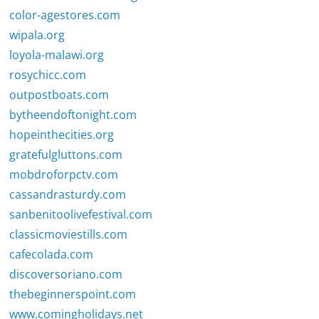
color-agestores.com
wipala.org
loyola-malawi.org
rosychicc.com
outpostboats.com
bytheendoftonight.com
hopeinthecities.org
gratefulgluttons.com
mobdroforpctv.com
cassandrasturdy.com
sanbenitoolivefestival.com
classicmoviestills.com
cafecolada.com
discoversoriano.com
thebeginnerspoint.com
www.comingholidays.net