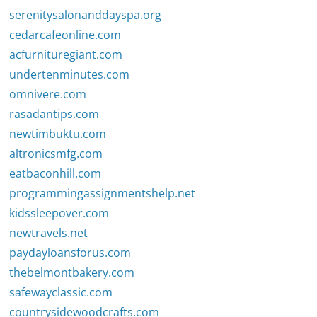
serenitysalonanddayspa.org
cedarcafeonline.com
acfurnituregiant.com
undertenminutes.com
omnivere.com
rasadantips.com
newtimbuktu.com
altronicsmfg.com
eatbaconhill.com
programmingassignmentshelp.net
kidssleepover.com
newtravels.net
paydayloansforus.com
thebelmontbakery.com
safewayclassic.com
countrysidewoodcrafts.com