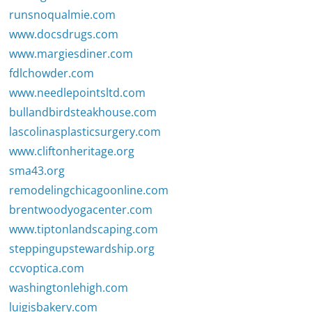
runsnoqualmie.com
www.docsdrugs.com
www.margiesdiner.com
fdlchowder.com
www.needlepointsltd.com
bullandbirdsteakhouse.com
lascolinasplasticsurgery.com
www.cliftonheritage.org
sma43.org
remodelingchicagoonline.com
brentwoodyogacenter.com
www.tiptonlandscaping.com
steppingupstewardship.org
ccvoptica.com
washingtonlehigh.com
luigisbakery.com