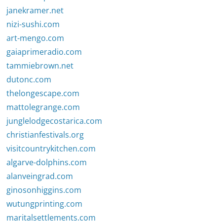
janekramer.net
nizi-sushi.com
art-mengo.com
gaiaprimeradio.com
tammiebrown.net
dutonc.com
thelongescape.com
mattolegrange.com
junglelodgecostarica.com
christianfestivals.org
visitcountrykitchen.com
algarve-dolphins.com
alanveingrad.com
ginosonhiggins.com
wutungprinting.com
maritalsettlements.com