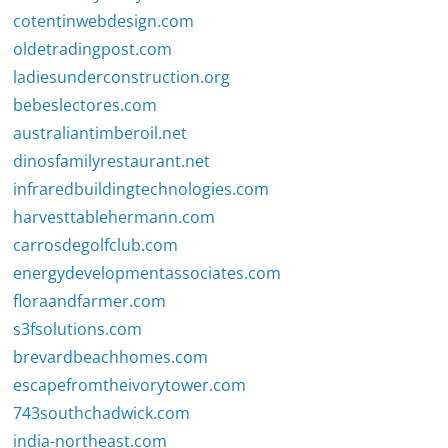
cotentinwebdesign.com
oldetradingpost.com
ladiesunderconstruction.org
bebeslectores.com
australiantimberoil.net
dinosfamilyrestaurant.net
infraredbuildingtechnologies.com
harvesttablehermann.com
carrosdegolfclub.com
energydevelopmentassociates.com
floraandfarmer.com
s3fsolutions.com
brevardbeachhomes.com
escapefromtheivorytower.com
743southchadwick.com
india-northeast.com