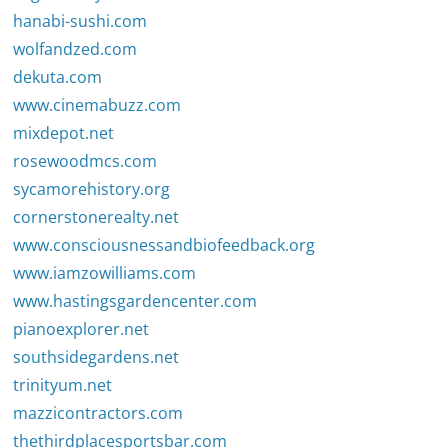
hanabi-sushi.com
wolfandzed.com
dekuta.com
www.cinemabuzz.com
mixdepot.net
rosewoodmcs.com
sycamorehistory.org
cornerstonerealty.net
www.consciousnessandbiofeedback.org
www.iamzowilliams.com
www.hastingsgardencenter.com
pianoexplorer.net
southsidegardens.net
trinityum.net
mazzicontractors.com
thethirdplacesportsbar.com