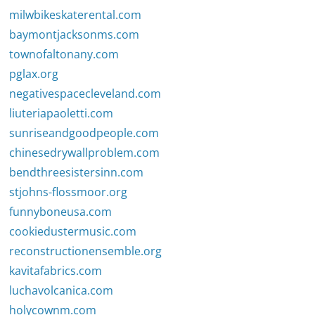
milwbikeskaterental.com
baymontjacksonms.com
townofaltonany.com
pglax.org
negativespacecleveland.com
liuteriapaoletti.com
sunriseandgoodpeople.com
chinesedrywallproblem.com
bendthreesistersinn.com
stjohns-flossmoor.org
funnyboneusa.com
cookiedustermusic.com
reconstructionensemble.org
kavitafabrics.com
luchavolcanica.com
holycownm.com