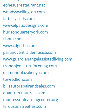
ephesusrestaurant.net
woodyswellington.com
fatbellyfreds.com
www.elpatiodesigns.com
hudsonquarteryork.com
fibota.com
www.cdgerba.com
parunocentraldemusica.com
www.guardianangelassistedliving.com
trondhjemsturnforening.com
diamondplazakenya.com
tbwredlion.com
billsautorepairandsales.com
quantum-naturals.com
montessorilearningcenter.org
fergusonstreetfest.com