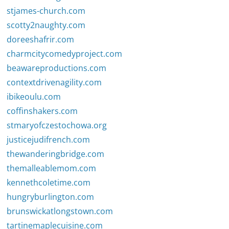
stjames-church.com
scotty2naughty.com
doreeshafrir.com
charmcitycomedyproject.com
beawareproductions.com
contextdrivenagility.com
ibikeoulu.com
coffinshakers.com
stmaryofczestochowa.org
justicejudifrench.com
thewanderingbridge.com
themalleablemom.com
kennethcoletime.com
hungryburlington.com
brunswickatlongstown.com
tartinemaplecuisine.com