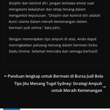
disiplin dan kontrol diri. Jangan terbawa emosi saat
mengalami kekalahan dan tetap tenang dalam
mengambil keputusan. “Disiplin dan kontrol diri adalah
kunci utama dalam meraih kemenangan dalam
bermain judi online,” kata John.
Dengan menerapkan tips ampuh di atas, Anda dapat
meningkatkan peluang menang dalam bermain Sicbo
Dadu Online. Selamat mencoba dan semoga berhasil!
Panduan lengkap untuk Bermain di Bursa Judi Bola
Tips Jitu Menang Togel Sydney: Strategi Ampuh
untuk Meraih Kemenangan