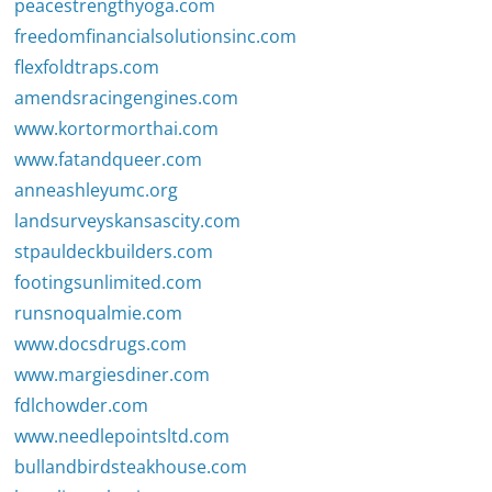
peacestrengthyoga.com
freedomfinancialsolutionsinc.com
flexfoldtraps.com
amendsracingengines.com
www.kortormorthai.com
www.fatandqueer.com
anneashleyumc.org
landsurveyskansascity.com
stpauldeckbuilders.com
footingsunlimited.com
runsnoqualmie.com
www.docsdrugs.com
www.margiesdiner.com
fdlchowder.com
www.needlepointsltd.com
bullandbirdsteakhouse.com