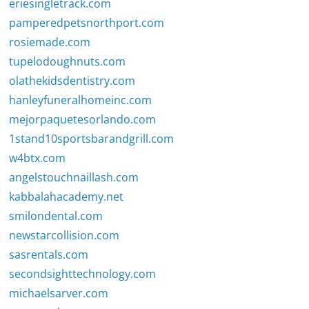
eriesingletrack.com
pamperedpetsnorthport.com
rosiemade.com
tupelodoughnuts.com
olathekidsdentistry.com
hanleyfuneralhomeinc.com
mejorpaquetesorlando.com
1stand10sportsbarandgrill.com
w4btx.com
angelstouchnaillash.com
kabbalahacademy.net
smilondental.com
newstarcollision.com
sasrentals.com
secondsighttechnology.com
michaelsarver.com