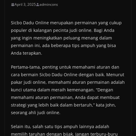
April 3, 2025
admincons
Sicbo Dadu Online merupakan permainan yang cukup
populer di kalangan pecinta judi online. Bagi Anda
yang ingin meningkatkan peluang menang dalam
permainan ini, ada beberapa tips ampuh yang bisa
Anda terapkan.
Pertama-tama, penting untuk memahami aturan dan
cara bermain Sicbo Dadu Online dengan baik. Menurut
pakar judi online, memahami aturan permainan adalah
kunci utama dalam meraih kemenangan. “Dengan
memahami aturan permainan, Anda dapat membuat
strategi yang lebih baik dalam bertaruh,” kata John,
seorang ahli judi online.
Selain itu, salah satu tips ampuh lainnya adalah
memilih taruhan dengan bijak. Jangan terburu-buru