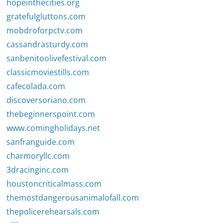
hopeinthecities.org
gratefulgluttons.com
mobdroforpctv.com
cassandrasturdy.com
sanbenitoolivefestival.com
classicmoviestills.com
cafecolada.com
discoversoriano.com
thebeginnerspoint.com
www.comingholidays.net
sanfranguide.com
charmoryllc.com
3dracinginc.com
houstoncriticalmass.com
themostdangerousanimalofall.com
thepolicerehearsals.com