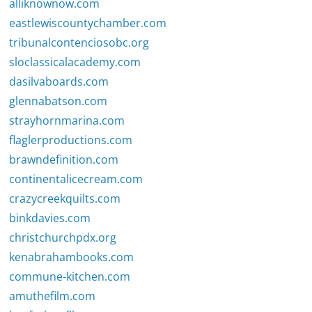
alliknownow.com
eastlewiscountychamber.com
tribunalcontenciosobc.org
sloclassicalacademy.com
dasilvaboards.com
glennabatson.com
strayhornmarina.com
flaglerproductions.com
brawndefinition.com
continentalicecream.com
crazycreekquilts.com
binkdavies.com
christchurchpdx.org
kenabrahambooks.com
commune-kitchen.com
amuthefilm.com