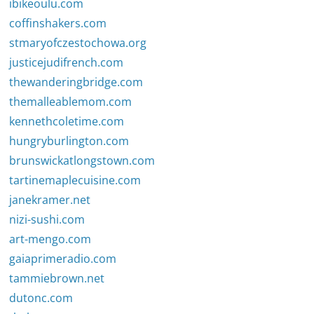
ibikeoulu.com
coffinshakers.com
stmaryofczestochowa.org
justicejudifrench.com
thewanderingbridge.com
themalleablemom.com
kennethcoletime.com
hungryburlington.com
brunswickatlongstown.com
tartinemaplecuisine.com
janekramer.net
nizi-sushi.com
art-mengo.com
gaiaprimeradio.com
tammiebrown.net
dutonc.com