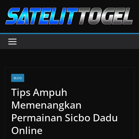
Skip
to
content
BLOG
Tips Ampuh
Memenangkan
Permainan Sicbo Dadu
Online