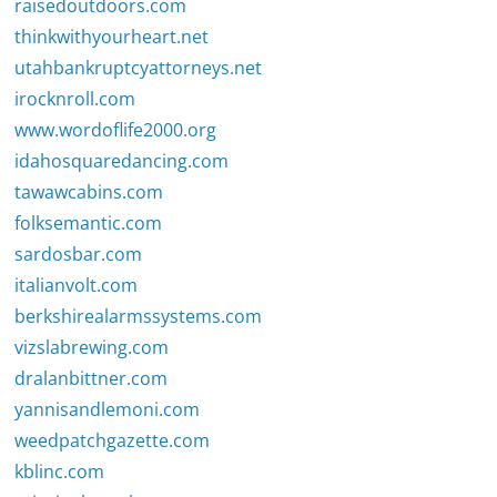
raisedoutdoors.com
thinkwithyourheart.net
utahbankruptcyattorneys.net
irocknroll.com
www.wordoflife2000.org
idahosquaredancing.com
tawawcabins.com
folksemantic.com
sardosbar.com
italianvolt.com
berkshirealarmssystems.com
vizslabrewing.com
dralanbittner.com
yannisandlemoni.com
weedpatchgazette.com
kblinc.com