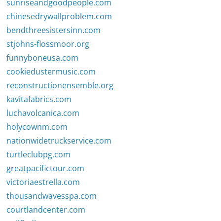
sunriseandgoodpeople.com
chinesedrywallproblem.com
bendthreesistersinn.com
stjohns-flossmoor.org
funnyboneusa.com
cookiedustermusic.com
reconstructionensemble.org
kavitafabrics.com
luchavolcanica.com
holycownm.com
nationwidetruckservice.com
turtleclubpg.com
greatpacifictour.com
victoriaestrella.com
thousandwavesspa.com
courtlandcenter.com