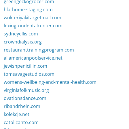
greengeckogrocer.com
hlathome-staging.com
wokteriyakitargetmall.com
lexingtondentalcenter.com
sydneyellis.com
crowndialysis.org
restauranttrainingprogram.com
allamericanpoolservice.net
jewishpenicillin.com
tomsavagestudios.com
womens-wellbeing-and-mental-health.com
virginiafolkmusic.org
ovationsdance.com
ribandrhein.com
kolekcje.net
catolicanto.com