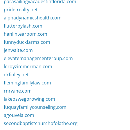
parasailingvacadestinflorida.com
pride-realty.net
alphadynamicshealth.com
flutterbylash.com
hanlintearoom.com
funnyduckfarms.com
jenwaite.com
elevatemanagementgroup.com
leroyzimmerman.com
drfinley.net
flemingfamilylaw.com
rnrwine.com
lakeoswegorowing.com
fuquayfamilycounseling.com
agouveia.com
secondbaptistchurchofolathe.org