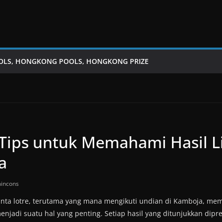
 POOLS, HONGKONG POOLS, HONGKONG PRIZE
 Tips untuk Memahami Hasil L
a
incons
nta lotre, terutama yang mana mengikuti undian di Kamboja, me
jadi suatu hal yang penting. Setiap hasil yang ditunjukkan dipre