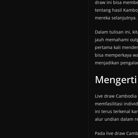
draw ini bisa membe
tentang hasil Kambo
mereka selanjutnya.
Dalam tulisan ini, k
jauh memahami outpu
pertama kali menden
bisa memperkaya waw
menjadikan pengala
Mengerti
Live draw Cambodia i
memfasilitasi indivi
ini terus terkenal
alur undian dalam re
Pada live draw Cambo