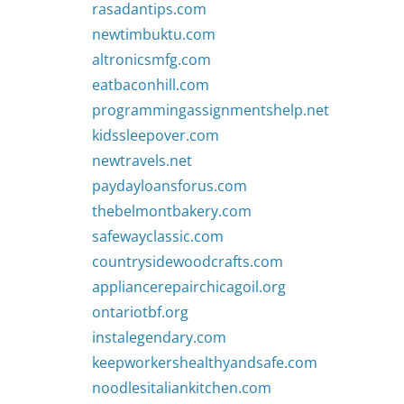
rasadantips.com
newtimbuktu.com
altronicsmfg.com
eatbaconhill.com
programmingassignmentshelp.net
kidssleepover.com
newtravels.net
paydayloansforus.com
thebelmontbakery.com
safewayclassic.com
countrysidewoodcrafts.com
appliancerepairchicagoil.org
ontariotbf.org
instalegendary.com
keepworkershealthyandsafe.com
noodlesitaliankitchen.com