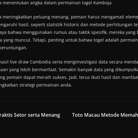
ika menentukan angka dalam permainan togel Kamboja.
tuk meningkatkan peluang menang, pemain harus mengamati eleme
ruhi hasil, seperti statistik historis dan metode perhitungan t
caya bahwa menggunakan rumus atau taktik spesifik, mereka yang b
a yang muncul. Tetapi, penting untuk bahwa togel adalah perma
beruntungan.
il live draw Cambodia serta menginvestigasi data secara menda
aan yang lebih bermanfaat. Semakin banyak data yang dikumpulk
ng pemain dapat meraih sukses. Jadi, terus ikuti hasil dan manfaa
ngkatkan strategi permainan anda.
raktis Setor serta Menang
Toto Macau Metode Memaha