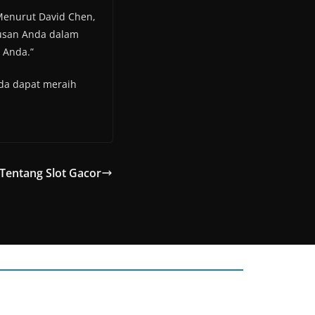
 Menurut David Chen,
tusan Anda dalam
 Anda.”
nda dapat meraih
Tentang Slot Gacor