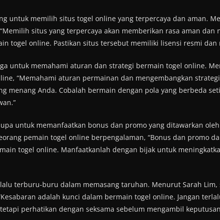
ng untuk memilih situs togel online yang terpercaya dan aman. Me
 “Memilih situs yang terpercaya akan memberikan rasa aman dan
 togel online. Pastikan situs tersebut memiliki lisensi resmi dan 
juga untuk memahami aturan dan strategi bermain togel online. Me
online, “Memahami aturan permainan dan mengembangkan strategi
g menang Anda. Cobalah bermain dengan pola yang berbeda setia
wan.”
 lupa untuk memanfaatkan bonus dan promo yang ditawarkan oleh s
eorang pemain togel online berpengalaman, “Bonus dan promo d
main togel online. Manfaatkanlah dengan bijak untuk meningkat
terlalu terburu-buru dalam memasang taruhan. Menurut Sarah Lim
 “Kesabaran adalah kunci dalam bermain togel online. Jangan terl
tetapi perhatikan dengan seksama sebelum mengambil keputusan