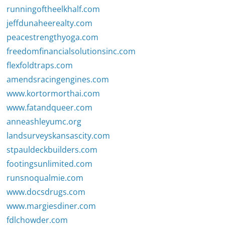
runningoftheelkhalf.com
jeffdunaheerealty.com
peacestrengthyoga.com
freedomfinancialsolutionsinc.com
flexfoldtraps.com
amendsracingengines.com
www.kortormorthai.com
www.fatandqueer.com
anneashleyumc.org
landsurveyskansascity.com
stpauldeckbuilders.com
footingsunlimited.com
runsnoqualmie.com
www.docsdrugs.com
www.margiesdiner.com
fdlchowder.com