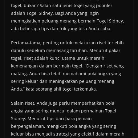
togel, bukan? Salah satu jenis togel yang populer
adalah Togel Sidney. Bagi Anda yang ingin
meningkatkan peluang menang bermain Togel Sidney,
ada beberapa tips dan trik yang bisa Anda coba.
Pertama-tama, penting untuk melakukan riset terlebih
dahulu sebelum memasang taruhan. Menurut pakar
togel, riset adalah kunci utama untuk meraih
kemenangan dalam bermain togel. “Dengan riset yang
matang, Anda bisa lebih memahami pola angka yang
sering keluar dan meningkatkan peluang menang
Anda,” kata seorang ahli togel terkemuka.
Selain riset, Anda juga perlu memperhatikan pola
angka yang sering muncul dalam permainan Togel
Sidney. Menurut tips dari para pemain
berpengalaman, mengikuti pola angka yang sering
keluar bisa menjadi strategi yang efektif dalam meraih