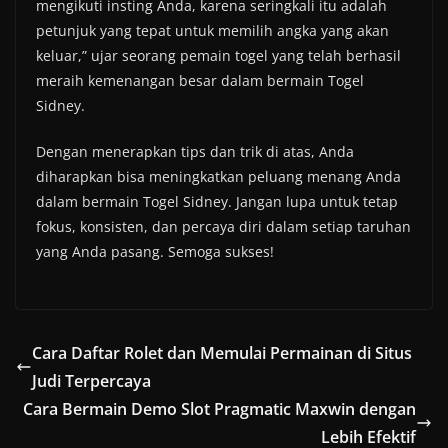
mengikuti insting Anda, karena seringkali itu adalah
petunjuk yang tepat untuk memilih angka yang akan
keluar,” ujar seorang pemain togel yang telah berhasil
meraih kemenangan besar dalam bermain Togel
Sidney.
Dengan menerapkan tips dan trik di atas, Anda
diharapkan bisa meningkatkan peluang menang Anda
dalam bermain Togel Sidney. Jangan lupa untuk tetap
fokus, konsisten, dan percaya diri dalam setiap taruhan
yang Anda pasang. Semoga sukses!
Cara Daftar Rolet dan Memulai Permainan di Situs
Judi Terpercaya
Cara Bermain Demo Slot Pragmatic Maxwin dengan
Lebih Efektif