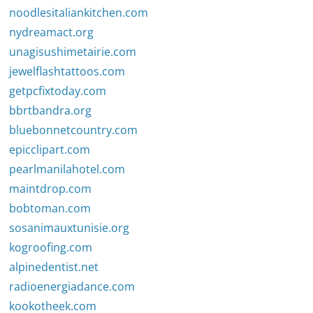
noodlesitaliankitchen.com
nydreamact.org
unagisushimetairie.com
jewelflashtattoos.com
getpcfixtoday.com
bbrtbandra.org
bluebonnetcountry.com
epicclipart.com
pearlmanilahotel.com
maintdrop.com
bobtoman.com
sosanimauxtunisie.org
kogroofing.com
alpinedentist.net
radioenergiadance.com
kookotheek.com