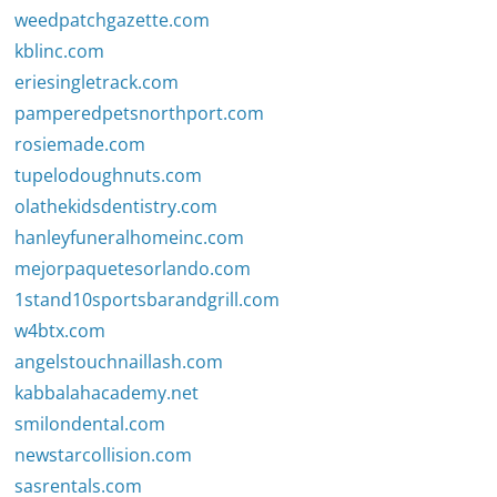
weedpatchgazette.com
kblinc.com
eriesingletrack.com
pamperedpetsnorthport.com
rosiemade.com
tupelodoughnuts.com
olathekidsdentistry.com
hanleyfuneralhomeinc.com
mejorpaquetesorlando.com
1stand10sportsbarandgrill.com
w4btx.com
angelstouchnaillash.com
kabbalahacademy.net
smilondental.com
newstarcollision.com
sasrentals.com