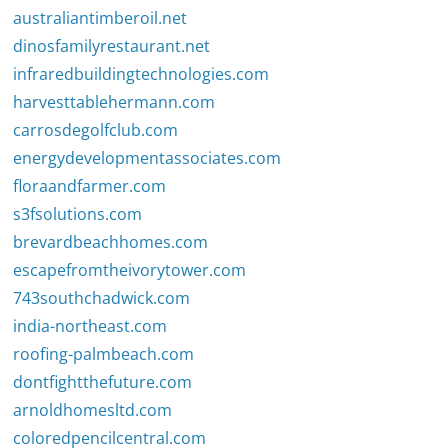
australiantimberoil.net
dinosfamilyrestaurant.net
infraredbuildingtechnologies.com
harvesttablehermann.com
carrosdegolfclub.com
energydevelopmentassociates.com
floraandfarmer.com
s3fsolutions.com
brevardbeachhomes.com
escapefromtheivorytower.com
743southchadwick.com
india-northeast.com
roofing-palmbeach.com
dontfightthefuture.com
arnoldhomesltd.com
coloredpencilcentral.com