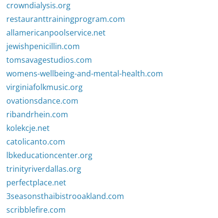
crowndialysis.org
restauranttrainingprogram.com
allamericanpoolservice.net
jewishpenicillin.com
tomsavagestudios.com
womens-wellbeing-and-mental-health.com
virginiafolkmusic.org
ovationsdance.com
ribandrhein.com
kolekcje.net
catolicanto.com
lbkeducationcenter.org
trinityriverdallas.org
perfectplace.net
3seasonsthaibistrooakland.com
scribblefire.com