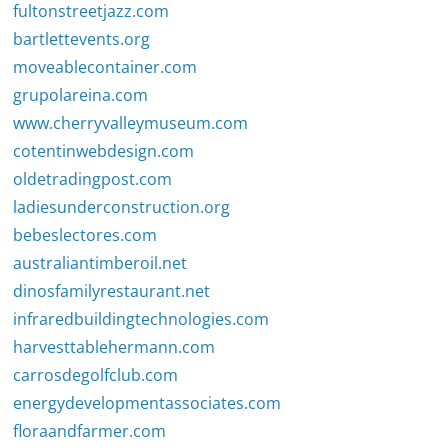
fultonstreetjazz.com
bartlettevents.org
moveablecontainer.com
grupolareina.com
www.cherryvalleymuseum.com
cotentinwebdesign.com
oldetradingpost.com
ladiesunderconstruction.org
bebeslectores.com
australiantimberoil.net
dinosfamilyrestaurant.net
infraredbuildingtechnologies.com
harvesttablehermann.com
carrosdegolfclub.com
energydevelopmentassociates.com
floraandfarmer.com