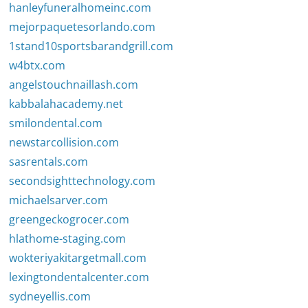
hanleyfuneralhomeinc.com
mejorpaquetesorlando.com
1stand10sportsbarandgrill.com
w4btx.com
angelstouchnaillash.com
kabbalahacademy.net
smilondental.com
newstarcollision.com
sasrentals.com
secondsighttechnology.com
michaelsarver.com
greengeckogrocer.com
hlathome-staging.com
wokteriyakitargetmall.com
lexingtondentalcenter.com
sydneyellis.com