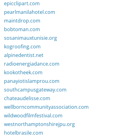
epicclipart.com
pearlmanilahotel.com
maintdrop.com
bobtoman.com
sosanimauxtunisie.org
kogroofing.com
alpinedentist.net
radioenergiadance.com
kookotheek.com
panayiotislamprou.com
southcampusgateway.com
chateaudelisse.com
wellborncommunityassociation.com
wildwoodfilmfestival.com
westnorthamptonshirejpu.org
hotelbrasile.com