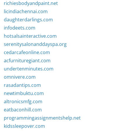
richiesbodyandpaint.net
licindiachennai.com
daughterdarlings.com
infodeets.com
hotsalsainteractive.com
serenitysalonanddayspa.org
cedarcafeonline.com
acfurnituregiant.com
undertenminutes.com
omnivere.com
rasadantips.com
newtimbuktu.com
altronicsmfg.com
eatbaconhill.com
programmingassignmentshelp.net
kidssleepover.com