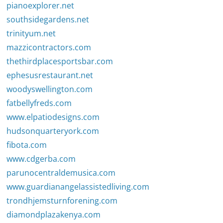
pianoexplorer.net
southsidegardens.net
trinityum.net
mazzicontractors.com
thethirdplacesportsbar.com
ephesusrestaurant.net
woodyswellington.com
fatbellyfreds.com
www.elpatiodesigns.com
hudsonquarteryork.com
fibota.com
www.cdgerba.com
parunocentraldemusica.com
www.guardianangelassistedliving.com
trondhjemsturnforening.com
diamondplazakenya.com