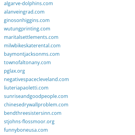
algarve-dolphins.com
alanveingrad.com
ginosonhiggins.com
wutungprinting.com
maritalsettlements.com
milwbikeskaterental.com
baymontjacksonms.com
townofaltonany.com
pglax.org
negativespacecleveland.com
liuteriapaoletti.com
sunriseandgoodpeople.com
chinesedrywallproblem.com
bendthreesistersinn.com
stjohns-flossmoor.org
funnyboneusa.com