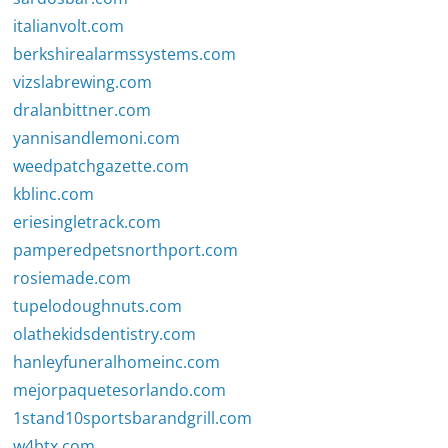
italianvolt.com
berkshirealarmssystems.com
vizslabrewing.com
dralanbittner.com
yannisandlemoni.com
weedpatchgazette.com
kblinc.com
eriesingletrack.com
pamperedpetsnorthport.com
rosiemade.com
tupelodoughnuts.com
olathekidsdentistry.com
hanleyfuneralhomeinc.com
mejorpaquetesorlando.com
1stand10sportsbarandgrill.com
w4btx.com