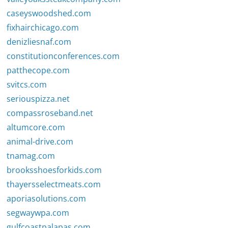
caseyswoodshed.com
fixhairchicago.com
denizliesnaf.com
constitutionconferences.com
patthecope.com
svitcs.com
seriouspizza.net
compassroseband.net
altumcore.com
animal-drive.com
tnamag.com
brooksshoesforkids.com
thayersselectmeats.com
aporiasolutions.com
segwaywpa.com
gulfcoastpalapas.com