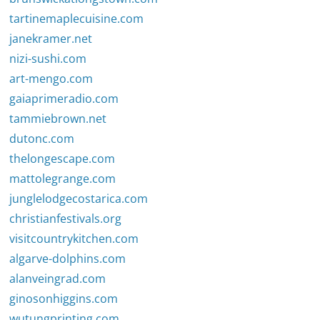
tartinemaplecuisine.com
janekramer.net
nizi-sushi.com
art-mengo.com
gaiaprimeradio.com
tammiebrown.net
dutonc.com
thelongescape.com
mattolegrange.com
junglelodgecostarica.com
christianfestivals.org
visitcountrykitchen.com
algarve-dolphins.com
alanveingrad.com
ginosonhiggins.com
wutungprinting.com