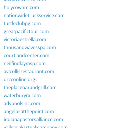
holycownm.com
nationwidetruckservice.com
turtleclubpg.com
greatpacifictour.com
victoriaestrella.com
thousandwavesspa.com
courtlandcenter.com
neilfindlaymsp.com
avicollisrestaurant.com
drcconline.org
v
theplacebarandgrill.com
waterburyrx.com
advpoolsinc.com
angelosatthepoint.com
indianapastorsalliance.com
valleyoakssteakcompany.com