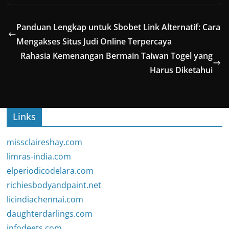
Panduan Lengkap untuk Sbobet Link Alternatif: Cara
Mengakses Situs Judi Online Terpercaya
Rahasia Kemenangan Bermain Taiwan Togel yang
Harus Diketahui
Links
missclaireshay.com
limras-india.com
elperiodicodelara.com
richiesbodyandpaint.net
licindiachennai.com
daughterdarlings.com
infodeets.com