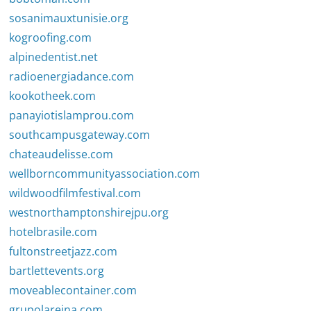
sosanimauxtunisie.org
kogroofing.com
alpinedentist.net
radioenergiadance.com
kookotheek.com
panayiotislamprou.com
southcampusgateway.com
chateaudelisse.com
wellborncommunityassociation.com
wildwoodfilmfestival.com
westnorthamptonshirejpu.org
hotelbrasile.com
fultonstreetjazz.com
bartlettevents.org
moveablecontainer.com
grupolareina.com