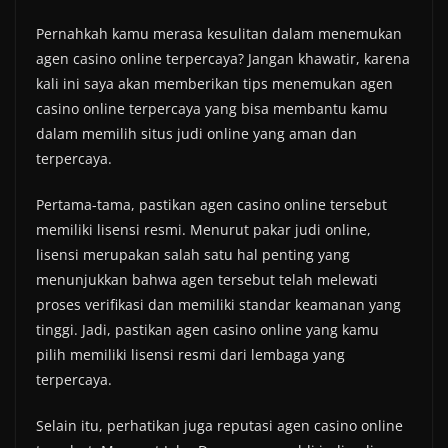
Pernahkah kamu merasa kesulitan dalam menemukan
agen casino online terpercaya? Jangan khawatir, karena
kali ini saya akan memberikan tips menemukan agen
casino online terpercaya yang bisa membantu kamu
dalam memilih situs judi online yang aman dan
terpercaya.
Pertama-tama, pastikan agen casino online tersebut
memiliki lisensi resmi. Menurut pakar judi online,
lisensi merupakan salah satu hal penting yang
menunjukkan bahwa agen tersebut telah melewati
proses verifikasi dan memiliki standar keamanan yang
tinggi. Jadi, pastikan agen casino online yang kamu
pilih memiliki lisensi resmi dari lembaga yang
terpercaya.
Selain itu, perhatikan juga reputasi agen casino online