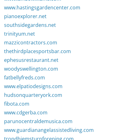
www.hastingsgardencenter.com
pianoexplorer.net
southsidegardens.net
trinityum.net
mazzicontractors.com
thethirdplacesportsbar.com
ephesusrestaurant.net
woodyswellington.com
fatbellyfreds.com
www.elpatiodesigns.com
hudsonquarteryork.com
fibota.com
www.cdgerba.com
parunocentraldemusica.com
www.guardianangelassistedliving.com
trondhjemsturnforening.com