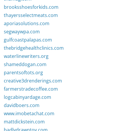
brooksshoesforkids.com
thayersselectmeats.com
aporiasolutions.com
segwaywpa.com
gulfcoastpalapas.com
thebridgehealthclinics.com
waterlinewriters.org
shameddogan.com
parentsoftots.org
creative3drenderings.com
farmerstradecoffee.com
logcabinyardage.com
davidboers.com
www.imobetachat.com
mattdickstein.com
badlydrawntoy.com