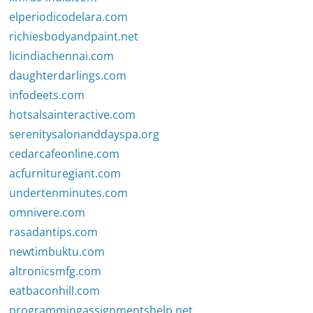
elperiodicodelara.com
richiesbodyandpaint.net
licindiachennai.com
daughterdarlings.com
infodeets.com
hotsalsainteractive.com
serenitysalonanddayspa.org
cedarcafeonline.com
acfurnituregiant.com
undertenminutes.com
omnivere.com
rasadantips.com
newtimbuktu.com
altronicsmfg.com
eatbaconhill.com
programmingassignmentshelp.net