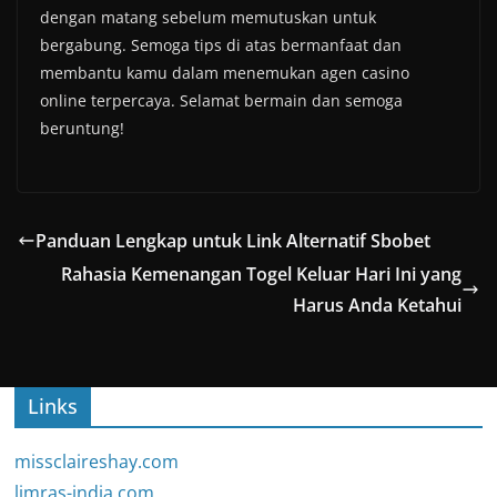
dengan matang sebelum memutuskan untuk
bergabung. Semoga tips di atas bermanfaat dan
membantu kamu dalam menemukan agen casino
online terpercaya. Selamat bermain dan semoga
beruntung!
Panduan Lengkap untuk Link Alternatif Sbobet
Rahasia Kemenangan Togel Keluar Hari Ini yang
Harus Anda Ketahui
Links
missclaireshay.com
limras-india.com