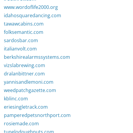
www.wordoflife2000.org
idahosquaredancing.com
tawawcabins.com
folksemantic.com
sardosbar.com
italianvolt.com
berkshirealarmssystems.com
vizslabrewing.com
dralanbittner.com
yannisandlemoni.com
weedpatchgazette.com
kblinc.com
eriesingletrack.com
pamperedpetsnorthport.com
rosiemade.com
tupelodoughnuts.com