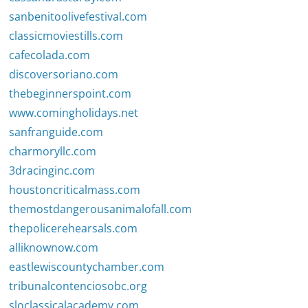
sanbenitoolivefestival.com
classicmoviestills.com
cafecolada.com
discoversoriano.com
thebeginnerspoint.com
www.comingholidays.net
sanfranguide.com
charmoryllc.com
3dracinginc.com
houstoncriticalmass.com
themostdangerousanimalofall.com
thepolicerehearsals.com
alliknownow.com
eastlewiscountychamber.com
tribunalcontenciosobc.org
sloclassicalacademy.com