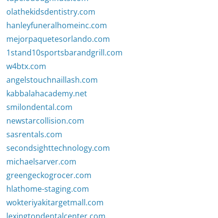
olathekidsdentistry.com
hanleyfuneralhomeinc.com
mejorpaquetesorlando.com
1stand10sportsbarandgrill.com
w4btx.com
angelstouchnaillash.com
kabbalahacademy.net
smilondental.com
newstarcollision.com
sasrentals.com
secondsighttechnology.com
michaelsarver.com
greengeckogrocer.com
hlathome-staging.com
wokteriyakitargetmall.com
lexingtondentalcenter.com