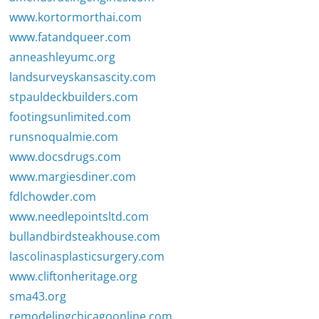
www.kortormorthai.com
www.fatandqueer.com
anneashleyumc.org
landsurveyskansascity.com
stpauldeckbuilders.com
footingsunlimited.com
runsnoqualmie.com
www.docsdrugs.com
www.margiesdiner.com
fdlchowder.com
www.needlepointsltd.com
bullandbirdsteakhouse.com
lascolinasplasticsurgery.com
www.cliftonheritage.org
sma43.org
remodelingchicagoonline.com