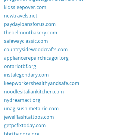
kidssleepover.com
newtravels.net
paydayloansforus.com
thebelmontbakery.com
safewayclassic.com
countrysidewoodcrafts.com
appliancerepairchicagoil.org
ontariotbf.org
instalegendary.com
keepworkershealthyandsafe.com
noodlesitaliankitchen.com
nydreamact.org
unagisushimetairie.com
jewelflashtattoos.com
getpcfixtoday.com
bbrtbandra.org