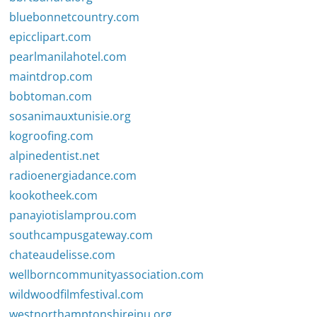
bluebonnetcountry.com
epicclipart.com
pearlmanilahotel.com
maintdrop.com
bobtoman.com
sosanimauxtunisie.org
kogroofing.com
alpinedentist.net
radioenergiadance.com
kookotheek.com
panayiotislamprou.com
southcampusgateway.com
chateaudelisse.com
wellborncommunityassociation.com
wildwoodfilmfestival.com
westnorthamptonshirejpu.org