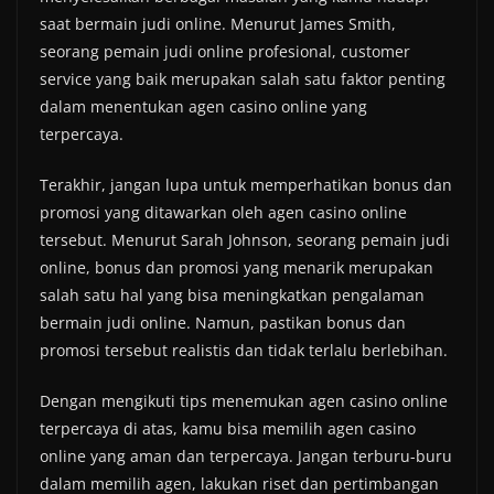
saat bermain judi online. Menurut James Smith,
seorang pemain judi online profesional, customer
service yang baik merupakan salah satu faktor penting
dalam menentukan agen casino online yang
terpercaya.
Terakhir, jangan lupa untuk memperhatikan bonus dan
promosi yang ditawarkan oleh agen casino online
tersebut. Menurut Sarah Johnson, seorang pemain judi
online, bonus dan promosi yang menarik merupakan
salah satu hal yang bisa meningkatkan pengalaman
bermain judi online. Namun, pastikan bonus dan
promosi tersebut realistis dan tidak terlalu berlebihan.
Dengan mengikuti tips menemukan agen casino online
terpercaya di atas, kamu bisa memilih agen casino
online yang aman dan terpercaya. Jangan terburu-buru
dalam memilih agen, lakukan riset dan pertimbangan