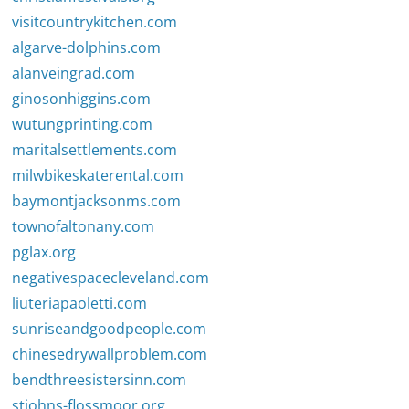
visitcountrykitchen.com
algarve-dolphins.com
alanveingrad.com
ginosonhiggins.com
wutungprinting.com
maritalsettlements.com
milwbikeskaterental.com
baymontjacksonms.com
townofaltonany.com
pglax.org
negativespacecleveland.com
liuteriapaoletti.com
sunriseandgoodpeople.com
chinesedrywallproblem.com
bendthreesistersinn.com
stjohns-flossmoor.org