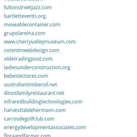
fultonstreetjazz.com
bartlettevents.org
moveablecontainer.com
grupolareina.com
www.cherryvalleymuseum.com
cotentinwebdesign.com
oldetradingpost.com
ladiesunderconstruction.org
bebeslectores.com
australiantimberoil.net
dinosfamilyrestaurant.net
infraredbuildingtechnologies.com
harvesttablehermann.com
carrosdegolfclub.com
energydevelopmentassociates.com
floraandfarmer.com