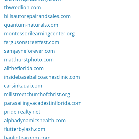
tbwredlion.com
billsautorepairandsales.com
quantum-naturals.com
montessorilearningcenter.org
fergusonstreetfest.com
samjayneforever.com
matthurstphoto.com
alltheflorida.com
insidebaseballcoachesclinic.com
carsinkauai.com
millstreetchurchofchrist.org
parasailingvacadestinflorida.com
pride-realty.net
alphadynamicshealth.com
flutterbylash.com
hanlintearoom.com