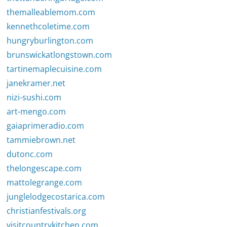
themalleablemom.com
kennethcoletime.com
hungryburlington.com
brunswickatlongstown.com
tartinemaplecuisine.com
janekramer.net
nizi-sushi.com
art-mengo.com
gaiaprimeradio.com
tammiebrown.net
dutonc.com
thelongescape.com
mattolegrange.com
junglelodgecostarica.com
christianfestivals.org
visitcountrykitchen.com