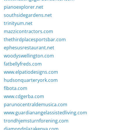
pianoexplorer.net
southsidegardens.net
trinityum.net
mazzicontractors.com
thethirdplacesportsbar.com
ephesusrestaurant.net
woodyswellington.com
fatbellyfreds.com
www.elpatiodesigns.com
hudsonquarteryork.com
fibota.com
www.cdgerba.com
parunocentraldemusica.com
www.guardianangelassistedliving.com
trondhjemsturnforening.com
diamondplazakenya.com