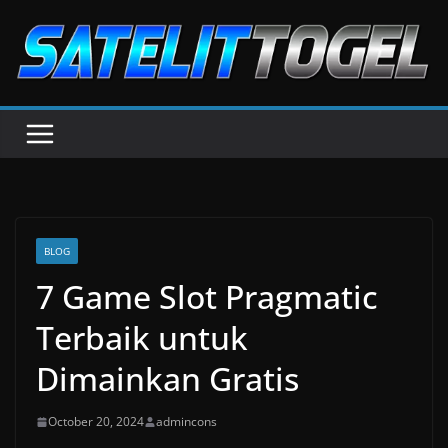
Skip
to
content
BLOG
7 Game Slot Pragmatic
Terbaik untuk
Dimainkan Gratis
October 20, 2024
admincons