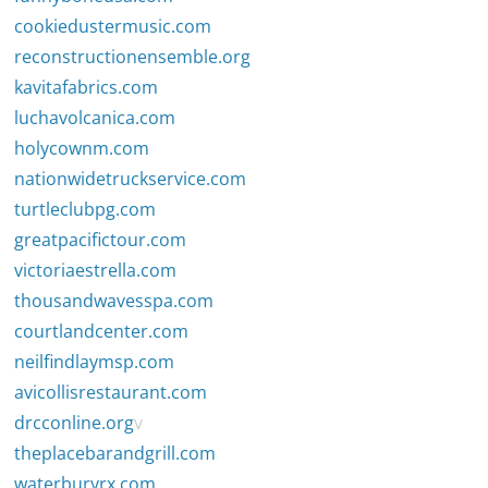
cookiedustermusic.com
reconstructionensemble.org
kavitafabrics.com
luchavolcanica.com
holycownm.com
nationwidetruckservice.com
turtleclubpg.com
greatpacifictour.com
victoriaestrella.com
thousandwavesspa.com
courtlandcenter.com
neilfindlaymsp.com
avicollisrestaurant.com
drcconline.org
v
theplacebarandgrill.com
waterburyrx.com