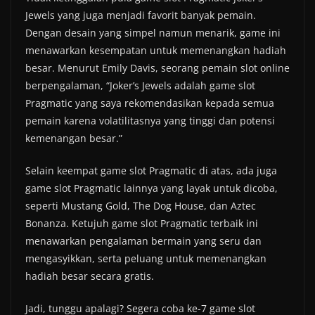
Jewels yang juga menjadi favorit banyak pemain.
Dengan desain yang simpel namun menarik, game ini
menawarkan kesempatan untuk memenangkan hadiah
besar. Menurut Emily Davis, seorang pemain slot online
berpengalaman, “Joker’s Jewels adalah game slot
Pragmatic yang saya rekomendasikan kepada semua
pemain karena volatilitasnya yang tinggi dan potensi
kemenangan besar.”
Selain keempat game slot Pragmatic di atas, ada juga
game slot Pragmatic lainnya yang layak untuk dicoba,
seperti Mustang Gold, The Dog House, dan Aztec
Bonanza. Ketujuh game slot Pragmatic terbaik ini
menawarkan pengalaman bermain yang seru dan
mengasyikkan, serta peluang untuk memenangkan
hadiah besar secara gratis.
Jadi, tunggu apalagi? Segera coba ke-7 game slot