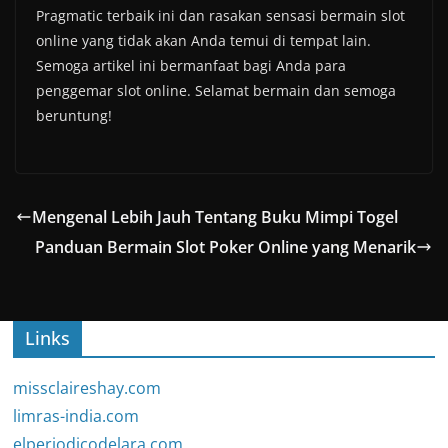
Pragmatic terbaik ini dan rasakan sensasi bermain slot
online yang tidak akan Anda temui di tempat lain.
Semoga artikel ini bermanfaat bagi Anda para
penggemar slot online. Selamat bermain dan semoga
beruntung!
Mengenal Lebih Jauh Tentang Buku Mimpi Togel
Panduan Bermain Slot Poker Online yang Menarik
Links
missclaireshay.com
limras-india.com
elperiodicodelara.com