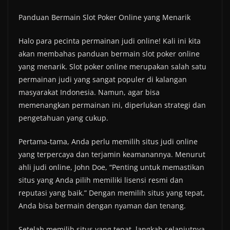
Panduan Bermain Slot Poker Online yang Menarik
Halo para pecinta permainan judi online! Kali ini kita
akan membahas panduan bermain slot poker online
yang menarik. Slot poker online merupakan salah satu
permainan judi yang sangat populer di kalangan
masyarakat Indonesia. Namun, agar bisa
memenangkan permainan ini, diperlukan strategi dan
pengetahuan yang cukup.
Pertama-tama, Anda perlu memilih situs judi online
yang terpercaya dan terjamin keamanannya. Menurut
ahli judi online, John Doe, “Penting untuk memastikan
situs yang Anda pilih memiliki lisensi resmi dan
reputasi yang baik.” Dengan memilih situs yang tepat,
Anda bisa bermain dengan nyaman dan tenang.
Setelah memilih situs yang tepat, langkah selanjutnya