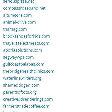
seriouspizza.net
compassroseband.net
altumcore.com
animal-drive.com
tnamag.com
brooksshoesforkids.com
thayersselectmeats.com
aporiasolutions.com
segwaywpa.com
gulfcoastpalapas.com
thebridgehealthclinics.com
waterlinewriters.org
shameddogan.com
parentsoftots.org
creative3drenderings.com
farmerstradecoffee.com