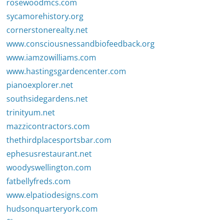
rosewoodmcs.com
sycamorehistory.org
cornerstonerealty.net
www.consciousnessandbiofeedback.org
www.iamzowilliams.com
www.hastingsgardencenter.com
pianoexplorer.net
southsidegardens.net
trinityum.net
mazzicontractors.com
thethirdplacesportsbar.com
ephesusrestaurant.net
woodyswellington.com
fatbellyfreds.com
www.elpatiodesigns.com
hudsonquarteryork.com