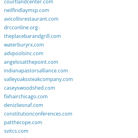
courtlandcenter.com
neilfindlaymsp.com
avicollisrestaurant.com
drcconline.org
v
theplacebarandgrill.com
waterburyrx.com
advpoolsinc.com
angelosatthepoint.com
indianapastorsalliance.com
valleyoakssteakcompany.com
caseyswoodshed.com
fixhairchicago.com
denizliesnaf.com
constitutionconferences.com
patthecope.com
svitcs.com