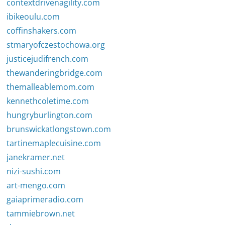
contextdrivenagility.com
ibikeoulu.com
coffinshakers.com
stmaryofczestochowa.org
justicejudifrench.com
thewanderingbridge.com
themalleablemom.com
kennethcoletime.com
hungryburlington.com
brunswickatlongstown.com
tartinemaplecuisine.com
janekramer.net
nizi-sushi.com
art-mengo.com
gaiaprimeradio.com
tammiebrown.net