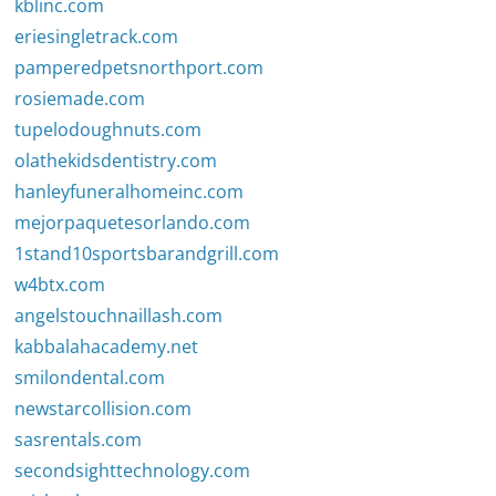
kblinc.com
eriesingletrack.com
pamperedpetsnorthport.com
rosiemade.com
tupelodoughnuts.com
olathekidsdentistry.com
hanleyfuneralhomeinc.com
mejorpaquetesorlando.com
1stand10sportsbarandgrill.com
w4btx.com
angelstouchnaillash.com
kabbalahacademy.net
smilondental.com
newstarcollision.com
sasrentals.com
secondsighttechnology.com