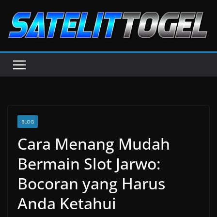
Skip
to
content
BLOG
Cara Menang Mudah
Bermain Slot Jarwo:
Bocoran yang Harus
Anda Ketahui