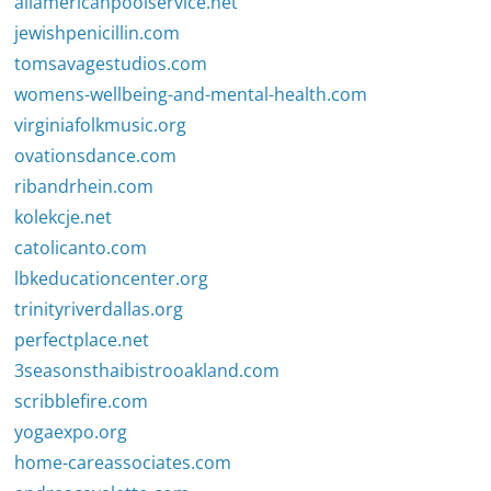
allamericanpoolservice.net
jewishpenicillin.com
tomsavagestudios.com
womens-wellbeing-and-mental-health.com
virginiafolkmusic.org
ovationsdance.com
ribandrhein.com
kolekcje.net
catolicanto.com
lbkeducationcenter.org
trinityriverdallas.org
perfectplace.net
3seasonsthaibistrooakland.com
scribblefire.com
yogaexpo.org
home-careassociates.com