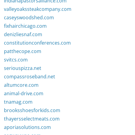
indianapastorsalliance.com
valleyoakssteakcompany.com
caseyswoodshed.com
fixhairchicago.com
denizliesnaf.com
constitutionconferences.com
patthecope.com
svitcs.com
seriouspizza.net
compassroseband.net
altumcore.com
animal-drive.com
tnamag.com
brooksshoesforkids.com
thayersselectmeats.com
aporiasolutions.com