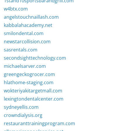
1stand10sportsbarandgrill.com
w4btx.com
angelstouchnaillash.com
kabbalahacademy.net
smilondental.com
newstarcollision.com
sasrentals.com
secondsighttechnology.com
michaelsarver.com
greengeckogrocer.com
hlathome-staging.com
wokteriyakitargetmall.com
lexingtondentalcenter.com
sydneyellis.com
crowndialysis.org
restauranttrainingprogram.com