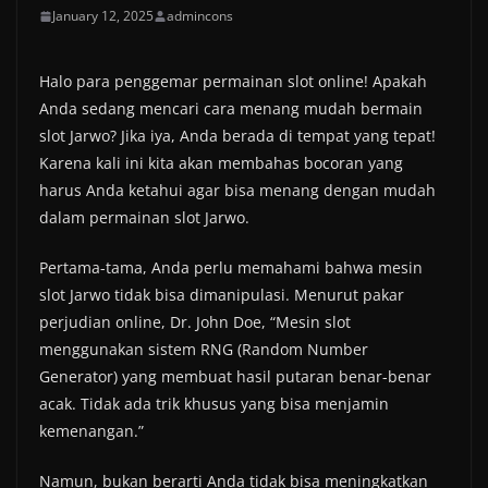
January 12, 2025
admincons
Halo para penggemar permainan slot online! Apakah
Anda sedang mencari cara menang mudah bermain
slot Jarwo? Jika iya, Anda berada di tempat yang tepat!
Karena kali ini kita akan membahas bocoran yang
harus Anda ketahui agar bisa menang dengan mudah
dalam permainan slot Jarwo.
Pertama-tama, Anda perlu memahami bahwa mesin
slot Jarwo tidak bisa dimanipulasi. Menurut pakar
perjudian online, Dr. John Doe, “Mesin slot
menggunakan sistem RNG (Random Number
Generator) yang membuat hasil putaran benar-benar
acak. Tidak ada trik khusus yang bisa menjamin
kemenangan.”
Namun, bukan berarti Anda tidak bisa meningkatkan