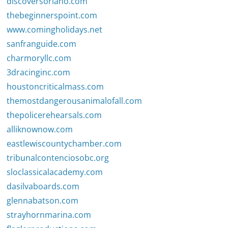
discoversoriano.com
thebeginnerspoint.com
www.comingholidays.net
sanfranguide.com
charmoryllc.com
3dracinginc.com
houstoncriticalmass.com
themostdangerousanimalofall.com
thepolicerehearsals.com
alliknownow.com
eastlewiscountychamber.com
tribunalcontenciosobc.org
sloclassicalacademy.com
dasilvaboards.com
glennabatson.com
strayhornmarina.com