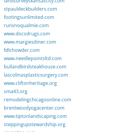
landsurveyskansascity.com
stpauldeckbuilders.com
footingsunlimited.com
runsnoqualmie.com
www.docsdrugs.com
www.margiesdiner.com
fdlchowder.com
www.needlepointsltd.com
bullandbirdsteakhouse.com
lascolinasplasticsurgery.com
www.cliftonheritage.org
sma43.org
remodelingchicagoonline.com
brentwoodyogacenter.com
www.tiptonlandscaping.com
steppingupstewardship.org