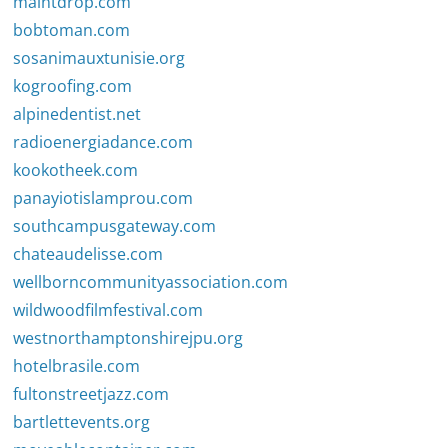
maintdrop.com
bobtoman.com
sosanimauxtunisie.org
kogroofing.com
alpinedentist.net
radioenergiadance.com
kookotheek.com
panayiotislamprou.com
southcampusgateway.com
chateaudelisse.com
wellborncommunityassociation.com
wildwoodfilmfestival.com
westnorthamptonshirejpu.org
hotelbrasile.com
fultonstreetjazz.com
bartlettevents.org