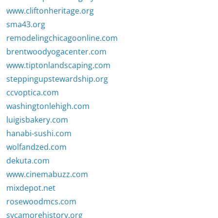
www.cliftonheritage.org
sma43.org
remodelingchicagoonline.com
brentwoodyogacenter.com
www.tiptonlandscaping.com
steppingupstewardship.org
ccvoptica.com
washingtonlehigh.com
luigisbakery.com
hanabi-sushi.com
wolfandzed.com
dekuta.com
www.cinemabuzz.com
mixdepot.net
rosewoodmcs.com
sycamorehistory.org