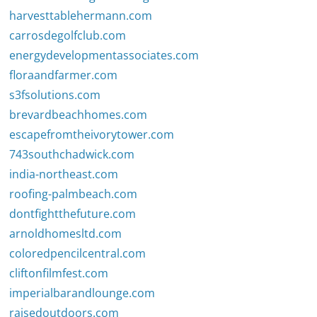
harvesttablehermann.com
carrosdegolfclub.com
energydevelopmentassociates.com
floraandfarmer.com
s3fsolutions.com
brevardbeachhomes.com
escapefromtheivorytower.com
743southchadwick.com
india-northeast.com
roofing-palmbeach.com
dontfightthefuture.com
arnoldhomesltd.com
coloredpencilcentral.com
cliftonfilmfest.com
imperialbarandlounge.com
raisedoutdoors.com