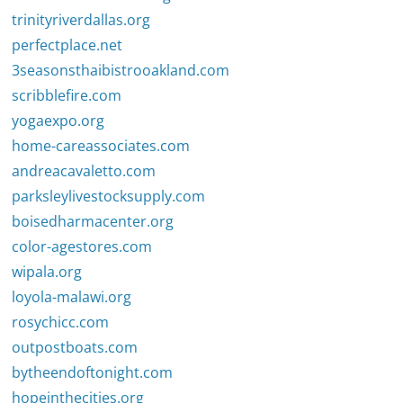
trinityriverdallas.org
perfectplace.net
3seasonsthaibistrooakland.com
scribblefire.com
yogaexpo.org
home-careassociates.com
andreacavaletto.com
parksleylivestocksupply.com
boisedharmacenter.org
color-agestores.com
wipala.org
loyola-malawi.org
rosychicc.com
outpostboats.com
bytheendoftonight.com
hopeinthecities.org