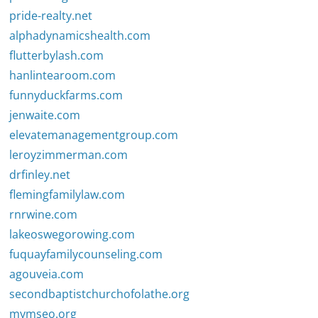
pride-realty.net
alphadynamicshealth.com
flutterbylash.com
hanlintearoom.com
funnyduckfarms.com
jenwaite.com
elevatemanagementgroup.com
leroyzimmerman.com
drfinley.net
flemingfamilylaw.com
rnrwine.com
lakeoswegorowing.com
fuquayfamilycounseling.com
agouveia.com
secondbaptistchurchofolathe.org
mymseo.org