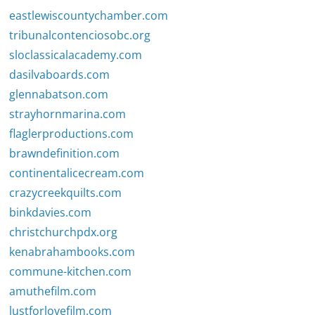
eastlewiscountychamber.com
tribunalcontenciosobc.org
sloclassicalacademy.com
dasilvaboards.com
glennabatson.com
strayhornmarina.com
flaglerproductions.com
brawndefinition.com
continentalicecream.com
crazycreekquilts.com
binkdavies.com
christchurchpdx.org
kenabrahambooks.com
commune-kitchen.com
amuthefilm.com
lustforlovefilm.com