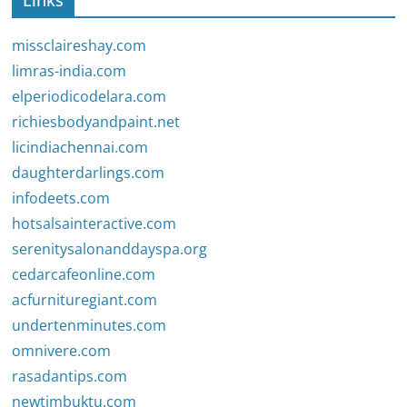
Links
missclaireshay.com
limras-india.com
elperiodicodelara.com
richiesbodyandpaint.net
licindiachennai.com
daughterdarlings.com
infodeets.com
hotsalsainteractive.com
serenitysalonanddayspa.org
cedarcafeonline.com
acfurnituregiant.com
undertenminutes.com
omnivere.com
rasadantips.com
newtimbuktu.com