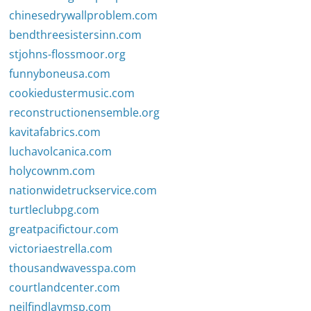
chinesedrywallproblem.com
bendthreesistersinn.com
stjohns-flossmoor.org
funnyboneusa.com
cookiedustermusic.com
reconstructionensemble.org
kavitafabrics.com
luchavolcanica.com
holycownm.com
nationwidetruckservice.com
turtleclubpg.com
greatpacifictour.com
victoriaestrella.com
thousandwavesspa.com
courtlandcenter.com
neilfindlaymsp.com