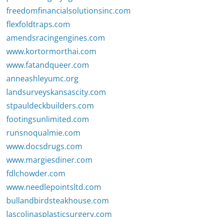
freedomfinancialsolutionsinc.com
flexfoldtraps.com
amendsracingengines.com
www.kortormorthai.com
www.fatandqueer.com
anneashleyumc.org
landsurveyskansascity.com
stpauldeckbuilders.com
footingsunlimited.com
runsnoqualmie.com
www.docsdrugs.com
www.margiesdiner.com
fdlchowder.com
www.needlepointsltd.com
bullandbirdsteakhouse.com
lascolinasplasticsurgery.com