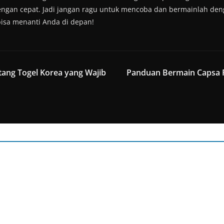
engan cepat. Jadi jangan ragu untuk mencoba dan bermainlah deng
bisa menanti Anda di depan!
tang Togel Korea yang Wajib
Panduan Bermain Capsa P