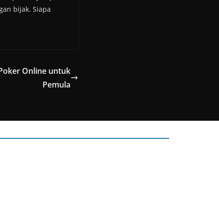
an bijak. Siapa
oker Online untuk
Pemula