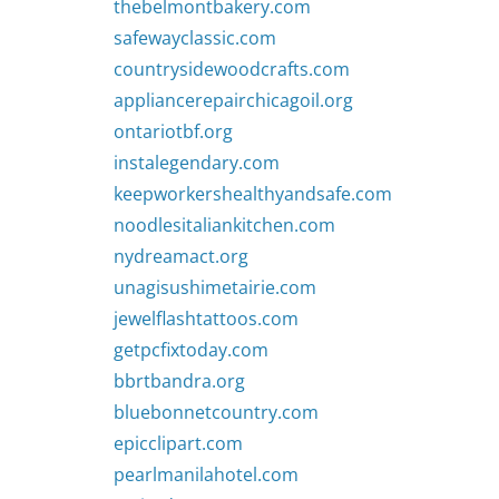
thebelmontbakery.com
safewayclassic.com
countrysidewoodcrafts.com
appliancerepairchicagoil.org
ontariotbf.org
instalegendary.com
keepworkershealthyandsafe.com
noodlesitaliankitchen.com
nydreamact.org
unagisushimetairie.com
jewelflashtattoos.com
getpcfixtoday.com
bbrtbandra.org
bluebonnetcountry.com
epicclipart.com
pearlmanilahotel.com