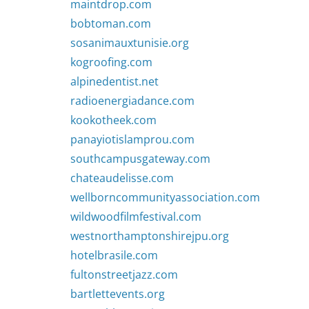
maintdrop.com
bobtoman.com
sosanimauxtunisie.org
kogroofing.com
alpinedentist.net
radioenergiadance.com
kookotheek.com
panayiotislamprou.com
southcampusgateway.com
chateaudelisse.com
wellborncommunityassociation.com
wildwoodfilmfestival.com
westnorthamptonshirejpu.org
hotelbrasile.com
fultonstreetjazz.com
bartlettevents.org