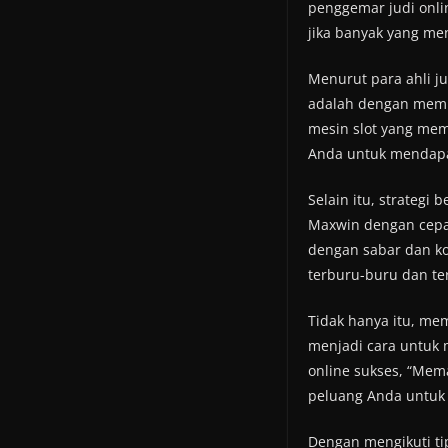
penggemar judi onli
jika banyak yang me
Menurut para ahli j
adalah dengan memili
mesin slot yang memi
Anda untuk mendapa
Selain itu, strategi
Maxwin dengan cepa
dengan sabar dan k
terburu-buru dan te
Tidak hanya itu, mem
menjadi cara untuk 
online sukses, “Mem
peluang Anda untuk 
Dengan mengikuti ti