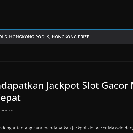
 POOLS, HONGKONG POOLS, HONGKONG PRIZE
dapatkan Jackpot Slot Gacor
epat
mincons
engar tentang cara mendapatkan jackpot slot gacor Maxwin deng