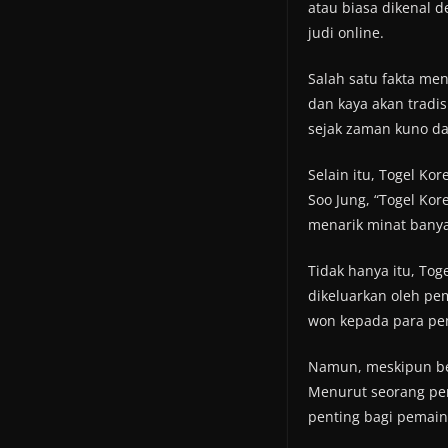
atau biasa dikenal 
judi online.
Salah satu fakta me
dan kaya akan tradis
sejak zaman kuno da
Selain itu, Togel Ko
Soo Jung, “Togel Ko
menarik minat bany
Tidak hanya itu, To
dikeluarkan oleh pe
won kepada para pe
Namun, meskipun beg
Menurut seorang penel
penting bagi pemain