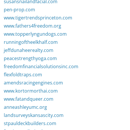
susansnailandfacial.com
pen-prop.com
www.tigertrendsprinceton.com
www.fathers4freedom.org
www.topperlyngundogs.com
runningoftheelkhalf.com
jeffdunaheerealty.com
peacestrengthyoga.com
freedomfinancialsolutionsinc.com
flexfoldtraps.com
amendsracingengines.com
www.kortormorthai.com
www.fatandqueer.com
anneashleyumc.org
landsurveyskansascity.com
stpauldeckbuilders.com