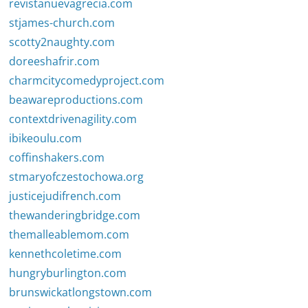
revistanuevagrecia.com
stjames-church.com
scotty2naughty.com
doreeshafrir.com
charmcitycomedyproject.com
beawareproductions.com
contextdrivenagility.com
ibikeoulu.com
coffinshakers.com
stmaryofczestochowa.org
justicejudifrench.com
thewanderingbridge.com
themalleablemom.com
kennethcoletime.com
hungryburlington.com
brunswickatlongstown.com