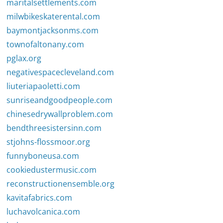
maritalsettlements.com
milwbikeskaterental.com
baymontjacksonms.com
townofaltonany.com
pglax.org
negativespacecleveland.com
liuteriapaoletti.com
sunriseandgoodpeople.com
chinesedrywallproblem.com
bendthreesistersinn.com
stjohns-flossmoor.org
funnyboneusa.com
cookiedustermusic.com
reconstructionensemble.org
kavitafabrics.com
luchavolcanica.com