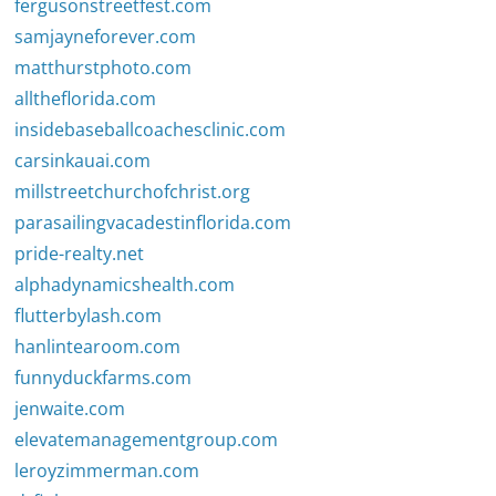
fergusonstreetfest.com
samjayneforever.com
matthurstphoto.com
alltheflorida.com
insidebaseballcoachesclinic.com
carsinkauai.com
millstreetchurchofchrist.org
parasailingvacadestinflorida.com
pride-realty.net
alphadynamicshealth.com
flutterbylash.com
hanlintearoom.com
funnyduckfarms.com
jenwaite.com
elevatemanagementgroup.com
leroyzimmerman.com