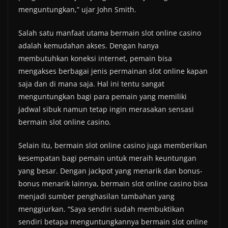
menguntungkan,” ujar John Smith.
Salah satu manfaat utama bermain slot online casino
adalah kemudahan akses. Dengan hanya
membutuhkan koneksi internet, pemain bisa
mengakses berbagai jenis permainan slot online kapan
saja dan di mana saja. Hal ini tentu sangat
menguntungkan bagi para pemain yang memiliki
jadwal sibuk namun tetap ingin merasakan sensasi
bermain slot online casino.
Selain itu, bermain slot online casino juga memberikan
kesempatan bagi pemain untuk meraih keuntungan
yang besar. Dengan jackpot yang menarik dan bonus-
bonus menarik lainnya, bermain slot online casino bisa
menjadi sumber penghasilan tambahan yang
menggiurkan. “Saya sendiri sudah membuktikan
sendiri betapa menguntungkannya bermain slot online