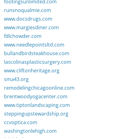
footingsunlimited.com
runsnoqualmie.com
www.docsdrugs.com
www.margiesdiner.com
fdlchowder.com
www.needlepointsltd.com
bullandbirdsteakhouse.com
lascolinasplasticsurgery.com
www.cliftonheritage.org
sma43.org
remodelingchicagoonline.com
brentwoodyogacenter.com
www.tiptonlandscaping.com
steppingupstewardship.org
ccvoptica.com
washingtonlehigh.com