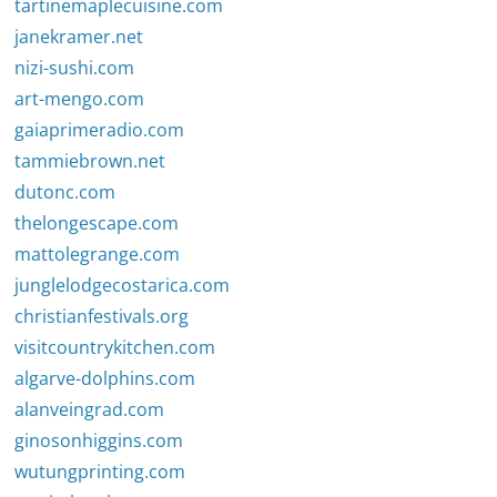
tartinemaplecuisine.com
janekramer.net
nizi-sushi.com
art-mengo.com
gaiaprimeradio.com
tammiebrown.net
dutonc.com
thelongescape.com
mattolegrange.com
junglelodgecostarica.com
christianfestivals.org
visitcountrykitchen.com
algarve-dolphins.com
alanveingrad.com
ginosonhiggins.com
wutungprinting.com