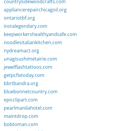
countrysidewoodcrafts.com
appliancerepairchicagoil.org
ontariotbf.org
instalegendary.com
keepworkershealthyandsafe.com
noodlesitaliankitchen.com
nydreamact.org
unagisushimetairie.com
jewelflashtattoos.com
getpcfixtoday.com
bbrtbandra.org
bluebonnetcountry.com
epicclipart.com
pearlmanilahotel.com
maintdrop.com
bobtoman.com