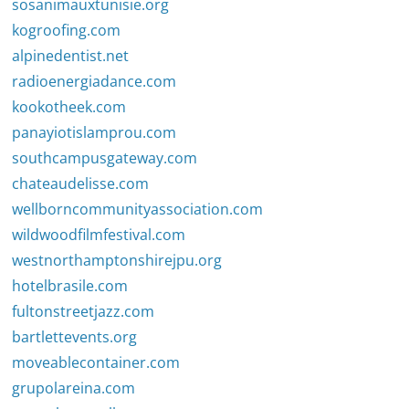
sosanimauxtunisie.org
kogroofing.com
alpinedentist.net
radioenergiadance.com
kookotheek.com
panayiotislamprou.com
southcampusgateway.com
chateaudelisse.com
wellborncommunityassociation.com
wildwoodfilmfestival.com
westnorthamptonshirejpu.org
hotelbrasile.com
fultonstreetjazz.com
bartlettevents.org
moveablecontainer.com
grupolareina.com