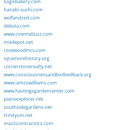
luigisbakery.com
hanabi-sushi.com
wolfandzed.com
dekuta.com
www.cinemabuzz.com
mixdepot.net
rosewoodmcs.com
sycamorehistory.org
cornerstonerealty.net
www.consciousnessandbiofeedback.org
www.iamzowilliams.com
www.hastingsgardencenter.com
pianoexplorer.net
southsidegardens.net
trinityum.net
mazzicontractors.com