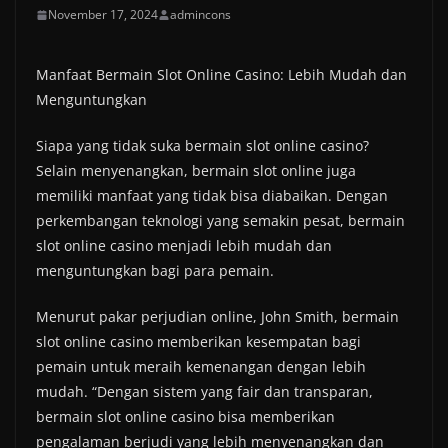
November 17, 2024
admincons
Manfaat Bermain Slot Online Casino: Lebih Mudah dan
Menguntungkan
Siapa yang tidak suka bermain slot online casino?
Selain menyenangkan, bermain slot online juga
memiliki manfaat yang tidak bisa diabaikan. Dengan
perkembangan teknologi yang semakin pesat, bermain
slot online casino menjadi lebih mudah dan
menguntungkan bagi para pemain.
Menurut pakar perjudian online, John Smith, bermain
slot online casino memberikan kesempatan bagi
pemain untuk meraih kemenangan dengan lebih
mudah. “Dengan sistem yang fair dan transparan,
bermain slot online casino bisa memberikan
pengalaman berjudi yang lebih menyenangkan dan