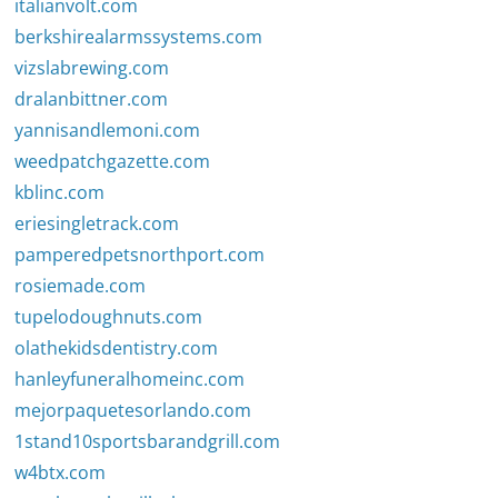
italianvolt.com
berkshirealarmssystems.com
vizslabrewing.com
dralanbittner.com
yannisandlemoni.com
weedpatchgazette.com
kblinc.com
eriesingletrack.com
pamperedpetsnorthport.com
rosiemade.com
tupelodoughnuts.com
olathekidsdentistry.com
hanleyfuneralhomeinc.com
mejorpaquetesorlando.com
1stand10sportsbarandgrill.com
w4btx.com