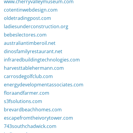
www.cherryvalleymuseum.com
cotentinwebdesign.com
oldetradingpost.com
ladiesunderconstruction.org
bebeslectores.com
australiantimberoil.net
dinosfamilyrestaurant.net
infraredbuildingtechnologies.com
harvesttablehermann.com
carrosdegolfclub.com
energydevelopmentassociates.com
floraandfarmer.com
s3fsolutions.com
brevardbeachhomes.com
escapefromtheivorytower.com
743southchadwick.com