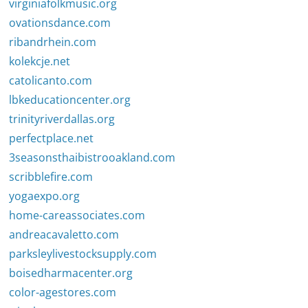
virginiafolkmusic.org
ovationsdance.com
ribandrhein.com
kolekcje.net
catolicanto.com
lbkeducationcenter.org
trinityriverdallas.org
perfectplace.net
3seasonsthaibistrooakland.com
scribblefire.com
yogaexpo.org
home-careassociates.com
andreacavaletto.com
parksleylivestocksupply.com
boisedharmacenter.org
color-agestores.com