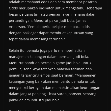
adalah memahami odds dan cara membaca pasaran.
Odds merupakan indikator untuk mengetahui seberapa
besar peluang tim atau pemain akan menang dalam
pertandingan. Menurut pakar judi bola, James
Anderson, “Pemula perlu belajar membaca odds
dengan baik agar dapat membuat keputusan yang
tepat dalam memasang taruhan.”
Selain itu, pemula juga perlu memperhatikan
manajemen keuangan dalam bermain judi bola.
Menurut panduan bermain game judi bola untuk
pemula, sebaiknya tetapkan batasan taruhan dan
jangan terpancing emosi saat bermain. “Manajemen
keuangan yang baik akan membantu pemula untuk
mengontrol kerugian dan memaksimalkan keuntungan
dalam jangka panjang,” kata Sarah Johnson, seorang
pakar dalam industri judi bola.