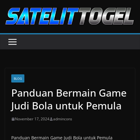
Skip
to
content
BLOG
Panduan Bermain Game
Judi Bola untuk Pemula
November 17, 2024
admincons
Panduan Bermain Game Judi Bola untuk Pemula