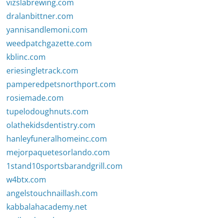
vizslabrewing.com
dralanbittner.com
yannisandlemoni.com
weedpatchgazette.com
kblinc.com
eriesingletrack.com
pamperedpetsnorthport.com
rosiemade.com
tupelodoughnuts.com
olathekidsdentistry.com
hanleyfuneralhomeinc.com
mejorpaquetesorlando.com
1stand10sportsbarandgrill.com
w4btx.com
angelstouchnaillash.com
kabbalahacademy.net