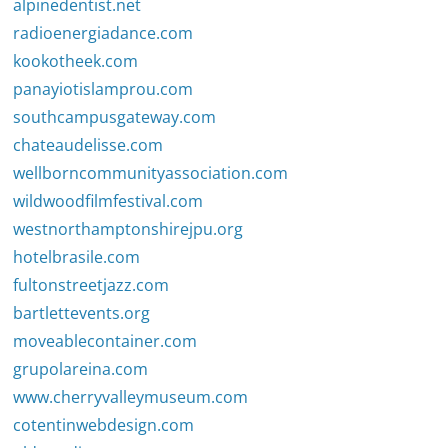
alpinedentist.net
radioenergiadance.com
kookotheek.com
panayiotislamprou.com
southcampusgateway.com
chateaudelisse.com
wellborncommunityassociation.com
wildwoodfilmfestival.com
westnorthamptonshirejpu.org
hotelbrasile.com
fultonstreetjazz.com
bartlettevents.org
moveablecontainer.com
grupolareina.com
www.cherryvalleymuseum.com
cotentinwebdesign.com