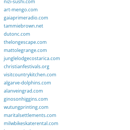
nizi-sushi.com
art-mengo.com
gaiaprimeradio.com
tammiebrown.net
dutonc.com
thelongescape.com
mattolegrange.com
junglelodgecostarica.com
christianfestivals.org
visitcountrykitchen.com
algarve-dolphins.com
alanveingrad.com
ginosonhiggins.com
wutungprinting.com
maritalsettlements.com
milwbikeskaterental.com