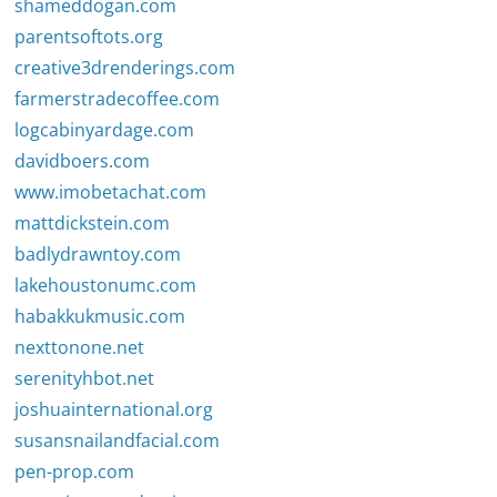
shameddogan.com
parentsoftots.org
creative3drenderings.com
farmerstradecoffee.com
logcabinyardage.com
davidboers.com
www.imobetachat.com
mattdickstein.com
badlydrawntoy.com
lakehoustonumc.com
habakkukmusic.com
nexttonone.net
serenityhbot.net
joshuainternational.org
susansnailandfacial.com
pen-prop.com