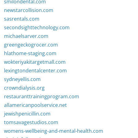
smilondental.com
newstarcollision.com
sasrentals.com
secondsighttechnology.com
michaelsarver.com
greengeckogrocer.com
hlathome-staging.com
wokteriyakitargetmall.com
lexingtondentalcenter.com
sydneyellis.com
crowndialysis.org
restauranttrainingprogram.com
allamericanpoolservice.net
jewishpenicillin.com
tomsavagestudios.com
womens-wellbeing-and-mental-health.com