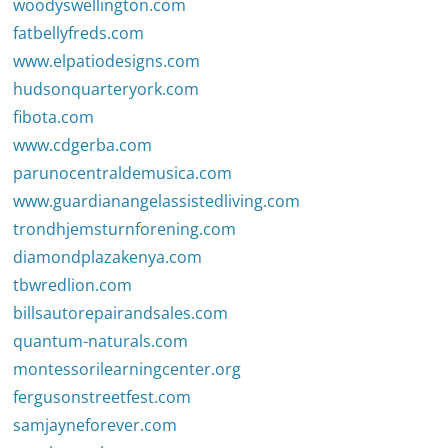
woodyswellington.com
fatbellyfreds.com
www.elpatiodesigns.com
hudsonquarteryork.com
fibota.com
www.cdgerba.com
parunocentraldemusica.com
www.guardianangelassistedliving.com
trondhjemsturnforening.com
diamondplazakenya.com
tbwredlion.com
billsautorepairandsales.com
quantum-naturals.com
montessorilearningcenter.org
fergusonstreetfest.com
samjayneforever.com