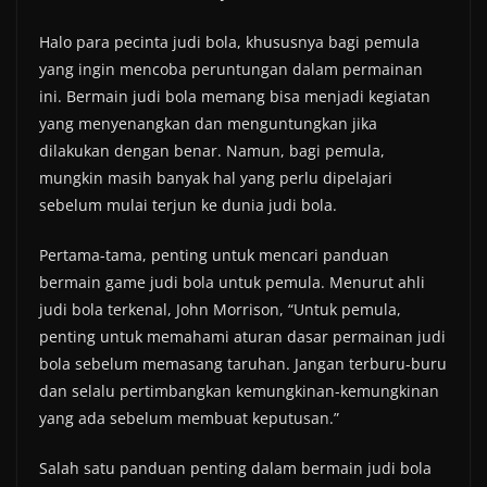
Halo para pecinta judi bola, khususnya bagi pemula
yang ingin mencoba peruntungan dalam permainan
ini. Bermain judi bola memang bisa menjadi kegiatan
yang menyenangkan dan menguntungkan jika
dilakukan dengan benar. Namun, bagi pemula,
mungkin masih banyak hal yang perlu dipelajari
sebelum mulai terjun ke dunia judi bola.
Pertama-tama, penting untuk mencari panduan
bermain game judi bola untuk pemula. Menurut ahli
judi bola terkenal, John Morrison, “Untuk pemula,
penting untuk memahami aturan dasar permainan judi
bola sebelum memasang taruhan. Jangan terburu-buru
dan selalu pertimbangkan kemungkinan-kemungkinan
yang ada sebelum membuat keputusan.”
Salah satu panduan penting dalam bermain judi bola