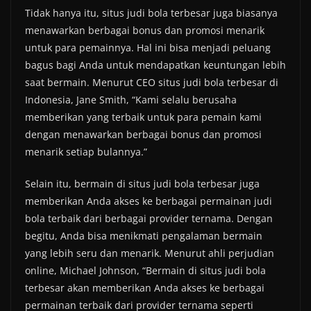
Tidak hanya itu, situs judi bola terbesar juga biasanya
menawarkan berbagai bonus dan promosi menarik
untuk para pemainnya. Hal ini bisa menjadi peluang
bagus bagi Anda untuk mendapatkan keuntungan lebih
saat bermain. Menurut CEO situs judi bola terbesar di
Indonesia, Jane Smith, “Kami selalu berusaha
memberikan yang terbaik untuk para pemain kami
dengan menawarkan berbagai bonus dan promosi
menarik setiap bulannya.”
Selain itu, bermain di situs judi bola terbesar juga
memberikan Anda akses ke berbagai permainan judi
bola terbaik dari berbagai provider ternama. Dengan
begitu, Anda bisa menikmati pengalaman bermain
yang lebih seru dan menarik. Menurut ahli perjudian
online, Michael Johnson, “Bermain di situs judi bola
terbesar akan memberikan Anda akses ke berbagai
permainan terbaik dari provider ternama seperti