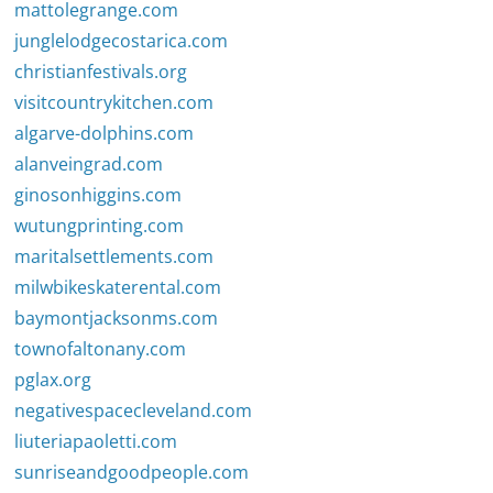
mattolegrange.com
junglelodgecostarica.com
christianfestivals.org
visitcountrykitchen.com
algarve-dolphins.com
alanveingrad.com
ginosonhiggins.com
wutungprinting.com
maritalsettlements.com
milwbikeskaterental.com
baymontjacksonms.com
townofaltonany.com
pglax.org
negativespacecleveland.com
liuteriapaoletti.com
sunriseandgoodpeople.com