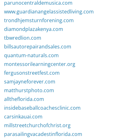
parunocentraldemusica.com
www.guardianangelassistedliving.com
trondhjemsturnforening.com
diamondplazakenya.com
tbwredlion.com
billsautorepairandsales.com
quantum-naturals.com
montessorilearningcenter.org
fergusonstreetfest.com
samjayneforever.com
matthurstphoto.com
alltheflorida.com
insidebaseballcoachesclinic.com
carsinkauai.com
millstreetchurchofchrist.org
parasailingvacadestinflorida.com