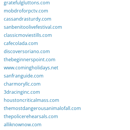
gratefulgluttons.com
mobdroforpctv.com
cassandrasturdy.com
sanbenitoolivefestival.com
classicmoviestills.com
cafecolada.com
discoversoriano.com
thebeginnerspoint.com
www.comingholidays.net
sanfranguide.com
charmoryllc.com
3dracinginc.com
houstoncriticalmass.com
themostdangerousanimalofall.com
thepolicerehearsals.com
alliknownow.com