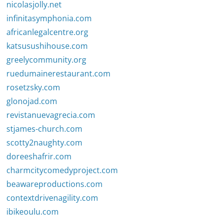
nicolasjolly.net
infinitasymphonia.com
africanlegalcentre.org
katsusushihouse.com
greelycommunity.org
ruedumainerestaurant.com
rosetzsky.com
glonojad.com
revistanuevagrecia.com
stjames-church.com
scotty2naughty.com
doreeshafrir.com
charmcitycomedyproject.com
beawareproductions.com
contextdrivenagility.com
ibikeoulu.com