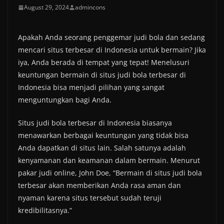
August 29, 2024
admincons
Apakah Anda seorang penggemar judi bola dan sedang
mencari situs terbesar di Indonesia untuk bermain? Jika
iya, Anda berada di tempat yang tepat! Menelusuri
keuntungan bermain di situs judi bola terbesar di
Indonesia bisa menjadi pilihan yang sangat
menguntungkan bagi Anda.
Situs judi bola terbesar di Indonesia biasanya
menawarkan berbagai keuntungan yang tidak bisa
Anda dapatkan di situs lain. Salah satunya adalah
kenyamanan dan keamanan dalam bermain. Menurut
pakar judi online, John Doe, “Bermain di situs judi bola
terbesar akan memberikan Anda rasa aman dan
nyaman karena situs tersebut sudah teruji
kredibilitasnya.”