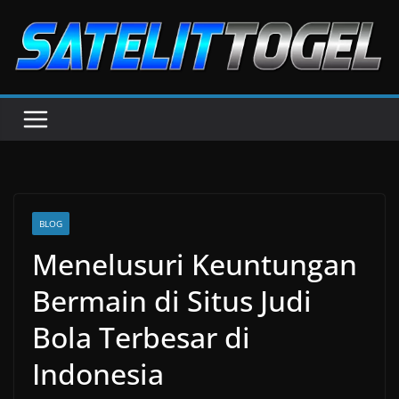
Skip
to
content
BLOG
Menelusuri Keuntungan
Bermain di Situs Judi
Bola Terbesar di
Indonesia