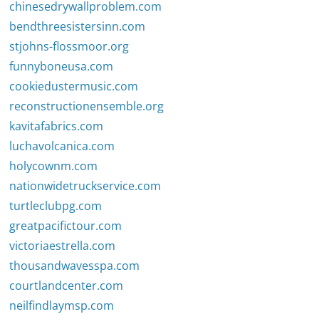
chinesedrywallproblem.com
bendthreesistersinn.com
stjohns-flossmoor.org
funnyboneusa.com
cookiedustermusic.com
reconstructionensemble.org
kavitafabrics.com
luchavolcanica.com
holycownm.com
nationwidetruckservice.com
turtleclubpg.com
greatpacifictour.com
victoriaestrella.com
thousandwavesspa.com
courtlandcenter.com
neilfindlaymsp.com