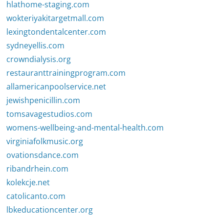
hlathome-staging.com
wokteriyakitargetmall.com
lexingtondentalcenter.com
sydneyellis.com
crowndialysis.org
restauranttrainingprogram.com
allamericanpoolservice.net
jewishpenicillin.com
tomsavagestudios.com
womens-wellbeing-and-mental-health.com
virginiafolkmusic.org
ovationsdance.com
ribandrhein.com
kolekcje.net
catolicanto.com
lbkeducationcenter.org