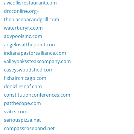
avicollisrestaurant.com
drcconline.org
v
theplacebarandgrill.com
waterburyrx.com
advpoolsinc.com
angelosatthepoint.com
indianapastorsalliance.com
valleyoakssteakcompany.com
caseyswoodshed.com
fixhairchicago.com
denizliesnaf.com
constitutionconferences.com
patthecope.com
svitcs.com
seriouspizza.net
compassroseband.net