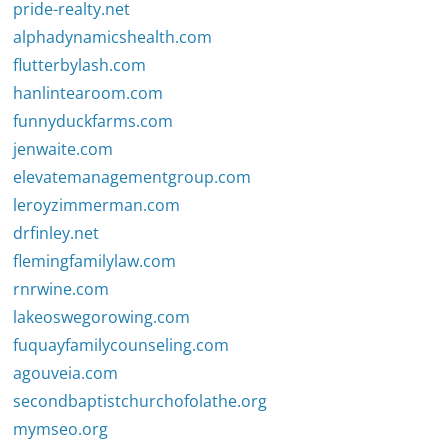
pride-realty.net
alphadynamicshealth.com
flutterbylash.com
hanlintearoom.com
funnyduckfarms.com
jenwaite.com
elevatemanagementgroup.com
leroyzimmerman.com
drfinley.net
flemingfamilylaw.com
rnrwine.com
lakeoswegorowing.com
fuquayfamilycounseling.com
agouveia.com
secondbaptistchurchofolathe.org
mymseo.org