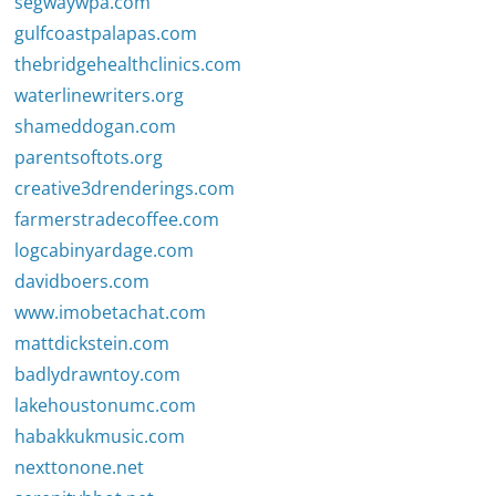
segwaywpa.com
gulfcoastpalapas.com
thebridgehealthclinics.com
waterlinewriters.org
shameddogan.com
parentsoftots.org
creative3drenderings.com
farmerstradecoffee.com
logcabinyardage.com
davidboers.com
www.imobetachat.com
mattdickstein.com
badlydrawntoy.com
lakehoustonumc.com
habakkukmusic.com
nexttonone.net