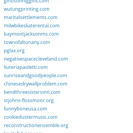
ginosonhiggins.com
wutungprinting.com
maritalsettlements.com
milwbikeskaterental.com
baymontjacksonms.com
townofaltonany.com
pglax.org
negativespacecleveland.com
liuteriapaoletti.com
sunriseandgoodpeople.com
chinesedrywallproblem.com
bendthreesistersinn.com
stjohns-flossmoor.org
funnyboneusa.com
cookiedustermusic.com
reconstructionensemble.org