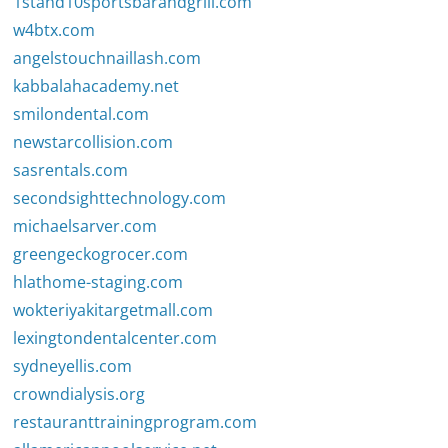
1stand10sportsbarandgrill.com
w4btx.com
angelstouchnaillash.com
kabbalahacademy.net
smilondental.com
newstarcollision.com
sasrentals.com
secondsighttechnology.com
michaelsarver.com
greengeckogrocer.com
hlathome-staging.com
wokteriyakitargetmall.com
lexingtondentalcenter.com
sydneyellis.com
crowndialysis.org
restauranttrainingprogram.com