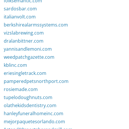
folksemantic.com
sardosbar.com
italianvolt.com
berkshirealarmssystems.com
vizslabrewing.com
dralanbittner.com
yannisandlemoni.com
weedpatchgazette.com
kblinc.com
eriesingletrack.com
pamperedpetsnorthport.com
rosiemade.com
tupelodoughnuts.com
olathekidsdentistry.com
hanleyfuneralhomeinc.com
mejorpaquetesorlando.com