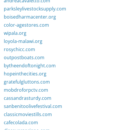
andreacavaletto.com
parksleylivestocksupply.com
boisedharmacenter.org
color-agestores.com
wipala.org
loyola-malawi.org
rosychicc.com
outpostboats.com
bytheendoftonight.com
hopeinthecities.org
gratefulgluttons.com
mobdroforpctv.com
cassandrasturdy.com
sanbenitoolivefestival.com
classicmoviestills.com
cafecolada.com