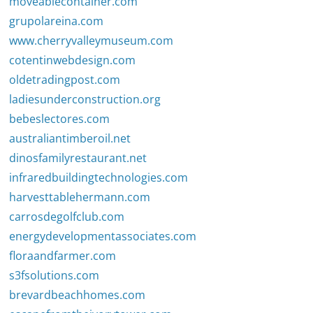
moveablecontainer.com
grupolareina.com
www.cherryvalleymuseum.com
cotentinwebdesign.com
oldetradingpost.com
ladiesunderconstruction.org
bebeslectores.com
australiantimberoil.net
dinosfamilyrestaurant.net
infraredbuildingtechnologies.com
harvesttablehermann.com
carrosdegolfclub.com
energydevelopmentassociates.com
floraandfarmer.com
s3fsolutions.com
brevardbeachhomes.com