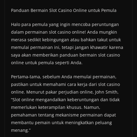
Panduan Bermain Slot Casino Online untuk Pemula
Halo para pemula yang ingin mencoba peruntungan
dalam permainan slot casino online! Anda mungkin
merasa sedikit kebingungan atau bahkan takut untuk
memulai permainan ini, tetapi jangan khawatir karena
saya akan memberikan panduan bermain slot casino
online untuk pemula seperti Anda.
Pertama-tama, sebelum Anda memulai permainan,
pastikan untuk memahami cara kerja dari slot casino
online. Menurut pakar perjudian online, John Smith,
“Slot online mengandalkan keberuntungan dan tidak
memerlukan keterampilan khusus. Namun,
pemahaman tentang mekanisme permainan dapat
membantu pemain untuk meningkatkan peluang
menang.”