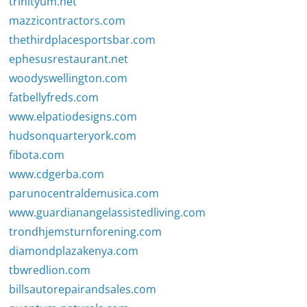
trinityum.net
mazzicontractors.com
thethirdplacesportsbar.com
ephesusrestaurant.net
woodyswellington.com
fatbellyfreds.com
www.elpatiodesigns.com
hudsonquarteryork.com
fibota.com
www.cdgerba.com
parunocentraldemusica.com
www.guardianangelassistedliving.com
trondhjemsturnforening.com
diamondplazakenya.com
tbwredlion.com
billsautorepairandsales.com